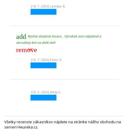
[18. 7. 2026] Ladislav B.
add
Rýchle dodanie tovaru . Výrobok som objednal a
doručený bol na ďalší deň.
remove
Nič
[16. 7. 2026] Peter D.
[30. 6. 2026] Attila S.
Všetky recenzie zákazníkov nájdete na
stránke nášho obchodu na
serveri Heureka.cz
.