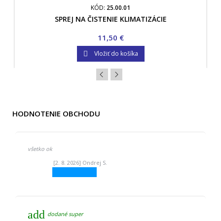
KÓD:
25.00.01
SPREJ NA ČISTENIE KLIMATIZÁCIE
Cena
11,50 €
Vložiť do košíka

HODNOTENIE OBCHODU
všetko ok
[2. 8. 2026] Ondrej S.
add
dodané super