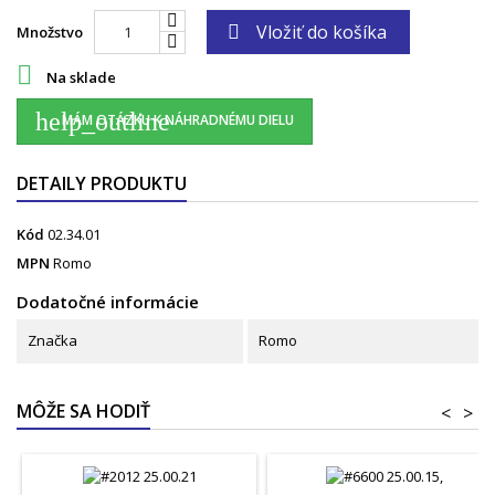
Vložiť do košíka

Množstvo

Na sklade
help_outline
MÁM OTÁZKU K NÁHRADNÉMU DIELU
DETAILY PRODUKTU
Kód
02.34.01
MPN
Romo
Dodatočné informácie
Značka
Romo
MÔŽE SA HODIŤ
<
>