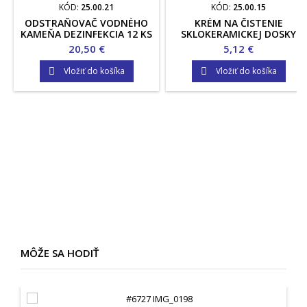
KÓD:
25.00.21
KÓD:
25.00.15
ODSTRAŇOVAČ VODNÉHO
KRÉM NA ČISTENIE
KAMEŇA DEZINFEKCIA 12 KS
SKLOKERAMICKEJ DOSKY
Cena
Cena
20,50 €
5,12 €
Vložiť do košíka
Vložiť do košíka


MÔŽE SA HODIŤ