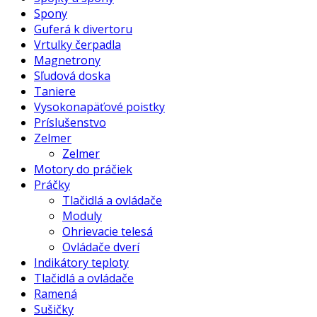
Spony
Guferá k divertoru
Vrtulky čerpadla
Magnetrony
Sľudová doska
Taniere
Vysokonapäťové poistky
Príslušenstvo
Zelmer
Zelmer
Motory do práčiek
Práčky
Tlačidlá a ovládače
Moduly
Ohrievacie telesá
Ovládače dverí
Indikátory teploty
Tlačidlá a ovládače
Ramená
Sušičky