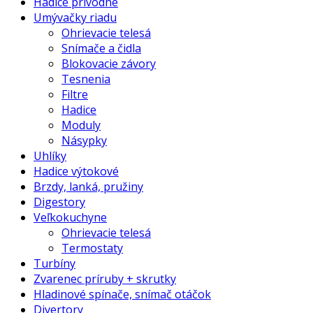
Hadice prívodné
Umývačky riadu
Ohrievacie telesá
Snímače a čidla
Blokovacie závory
Tesnenia
Filtre
Hadice
Moduly
Násypky
Uhlíky
Hadice výtokové
Brzdy, lanká, pružiny
Digestory
Veľkokuchyne
Ohrievacie telesá
Termostaty
Turbíny
Zvarenec príruby + skrutky
Hladinové spínače, snímač otáčok
Divertory