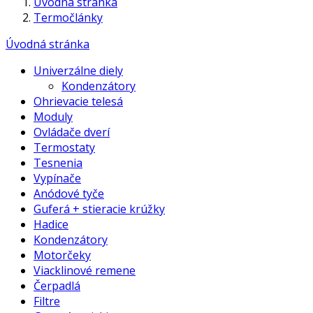
Úvodná stránka
Termočlánky
Úvodná stránka
Univerzálne diely
Kondenzátory
Ohrievacie telesá
Moduly
Ovládače dverí
Termostaty
Tesnenia
Vypínače
Anódové tyče
Guferá + stieracie krúžky
Hadice
Kondenzátory
Motorčeky
Viacklinové remene
Čerpadlá
Filtre