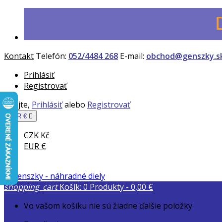
Kontakt
Telefón:
052/4484 268
E-mail:
obchod@genszky.s
Prihlásiť
Registrovať
Vitajte,
Prihlásiť
alebo
Registrovať
EUR €

CZK Kč
EUR €
shopping_cart
Košík:
0
Produkty - 0,00 €
Vo vašom košíku nie sú žiadne ďalšie položky