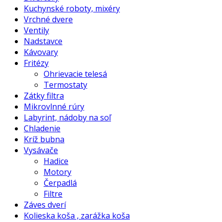
Kuchynské roboty, mixéry
Vrchné dvere
Ventily
Nadstavce
Kávovary
Fritézy
Ohrievacie telesá
Termostaty
Zátky filtra
Mikrovlnné rúry
Labyrint, nádoby na soľ
Chladenie
Kríž bubna
Vysávače
Hadice
Motory
Čerpadlá
Filtre
Záves dverí
Kolieska koša , zarážka koša