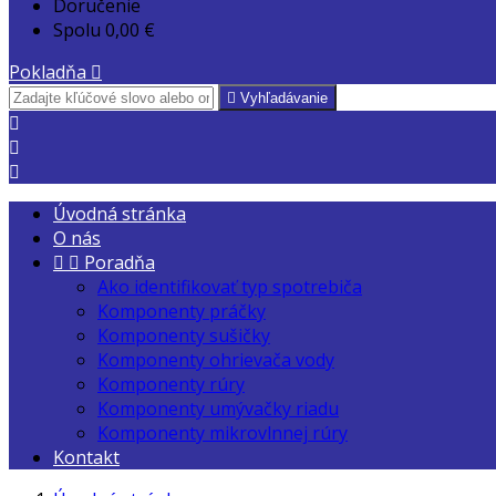
Doručenie
Spolu
0,00 €
Pokladňa


Vyhľadávanie



Úvodná stránka
O nás


Poradňa
Ako identifikovať typ spotrebiča
Komponenty práčky
Komponenty sušičky
Komponenty ohrievača vody
Komponenty rúry
Komponenty umývačky riadu
Komponenty mikrovlnnej rúry
Kontakt