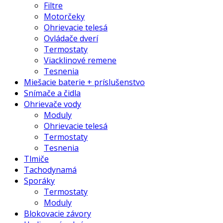
Filtre
Motorčeky
Ohrievacie telesá
Ovládače dverí
Termostaty
Viacklinové remene
Tesnenia
Miešacie baterie + príslušenstvo
Snímače a čidla
Ohrievače vody
Moduly
Ohrievacie telesá
Termostaty
Tesnenia
Tlmiče
Tachodynamá
Sporáky
Termostaty
Moduly
Blokovacie závory