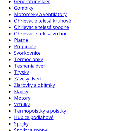
Generátor iskier
Gombíky
Motorčeky a ventilátory
Ohrievacie telesá kruhové
Ohrievacie telesá spodné
Ohrievacie telesá vrchné
Platne
Prepínače
Svorkovnice
Termočlánky
Tesnenia dverí
Trysky
Závesy dverí
Žiarovky a objímky
Kladky
Motory
Vrtulky
Termopoistky a poistky
Hubice podlahové
Spojky
Spojky a spony