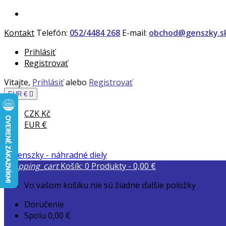
Kontakt
Telefón:
052/4484 268
E-mail:
obchod@genszky.s
Prihlásiť
Registrovať
Vitajte,
Prihlásiť
alebo
Registrovať
EUR €

CZK Kč
EUR €
shopping_cart
Košík:
0
Produkty - 0,00 €
Vo vašom košíku nie sú žiadne ďalšie položky
Doručenie
Spolu
0,00 €