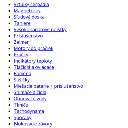
Vrtulky čerpadla
Magnetrony
Sľudová doska
Taniere
Vysokonapäťové poistky
Príslušenstvo
Zelmer
Motory do práčiek
Práčky
Indikátory teploty
Tlačidlá a ovládače
Ramená
Sušičky
Miešacie baterie + príslušenstvo
Snímače a čidla
Ohrievače vody
Tlmiče
Tachodynamá
Sporáky
Blokovacie závory