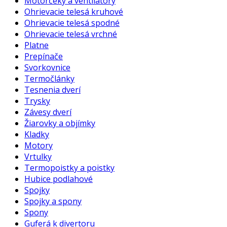
Motorčeky a ventilátory
Ohrievacie telesá kruhové
Ohrievacie telesá spodné
Ohrievacie telesá vrchné
Platne
Prepínače
Svorkovnice
Termočlánky
Tesnenia dverí
Trysky
Závesy dverí
Žiarovky a objímky
Kladky
Motory
Vrtulky
Termopoistky a poistky
Hubice podlahové
Spojky
Spojky a spony
Spony
Guferá k divertoru