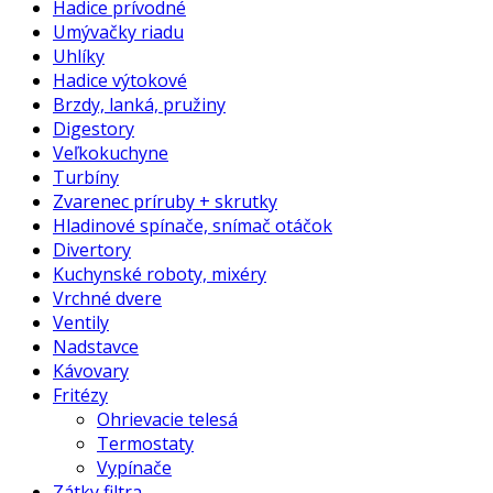
Hadice prívodné
Umývačky riadu
Uhlíky
Hadice výtokové
Brzdy, lanká, pružiny
Digestory
Veľkokuchyne
Turbíny
Zvarenec príruby + skrutky
Hladinové spínače, snímač otáčok
Divertory
Kuchynské roboty, mixéry
Vrchné dvere
Ventily
Nadstavce
Kávovary
Fritézy
Ohrievacie telesá
Termostaty
Vypínače
Zátky filtra