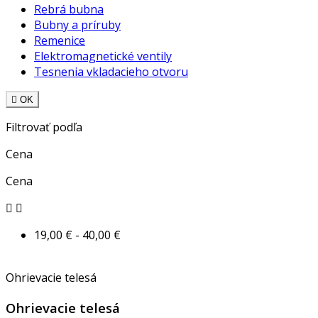
Rebrá bubna
Bubny a príruby
Remenice
Elektromagnetické ventily
Tesnenia vkladacieho otvoru

OK
Filtrovať podľa
Cena
Cena


19,00 € - 40,00 €
Ohrievacie telesá
Ohrievacie telesá