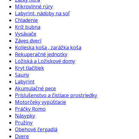
Mikrovlnné rúry
Labyrint, nádoby na soľ
Chladenie
Kríž bubna
Vysávače
Záves dverí
Kolieska koša , zarážka koša
Rekuperačné jednotky
Ložiská a Ložiskové domy
Kryt tlačítiek
Sauny
Labyrint
Akumulačné pece
Príslušenstvo a čistiace prostriedky
Motorčeky vypúšťacie
Práčky Romo
Násypky
Pružiny
Obehové čerpadlá
Dvere