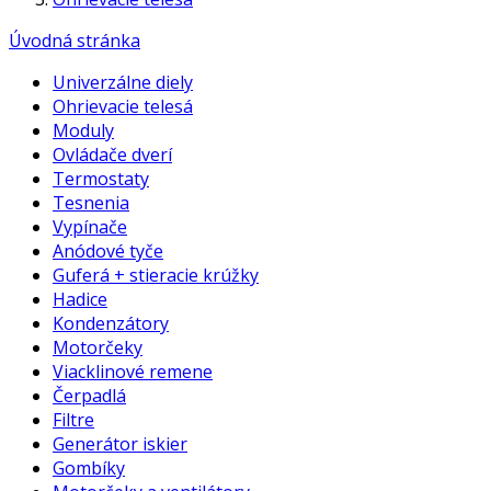
Úvodná stránka
Univerzálne diely
Ohrievacie telesá
Moduly
Ovládače dverí
Termostaty
Tesnenia
Vypínače
Anódové tyče
Guferá + stieracie krúžky
Hadice
Kondenzátory
Motorčeky
Viacklinové remene
Čerpadlá
Filtre
Generátor iskier
Gombíky