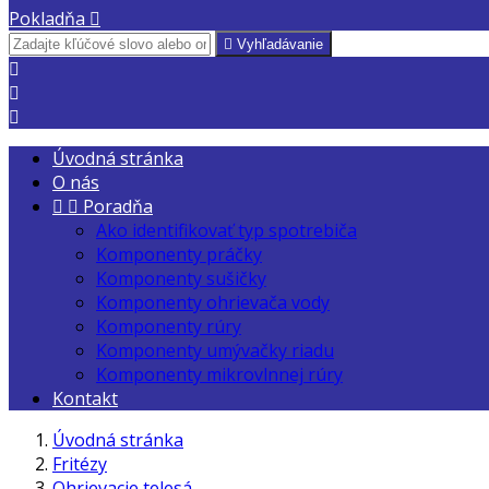
Pokladňa


Vyhľadávanie



Úvodná stránka
O nás


Poradňa
Ako identifikovať typ spotrebiča
Komponenty práčky
Komponenty sušičky
Komponenty ohrievača vody
Komponenty rúry
Komponenty umývačky riadu
Komponenty mikrovlnnej rúry
Kontakt
Úvodná stránka
Fritézy
Ohrievacie telesá