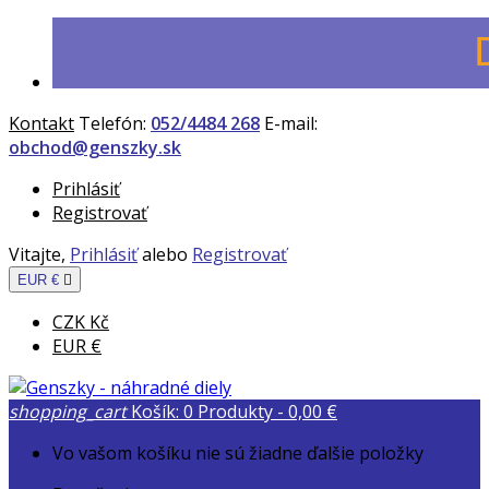
Kontakt
Telefón:
052/4484 268
E-mail:
obchod@genszky.sk
Prihlásiť
Registrovať
Vitajte,
Prihlásiť
alebo
Registrovať
EUR €

CZK Kč
EUR €
shopping_cart
Košík:
0
Produkty - 0,00 €
Vo vašom košíku nie sú žiadne ďalšie položky