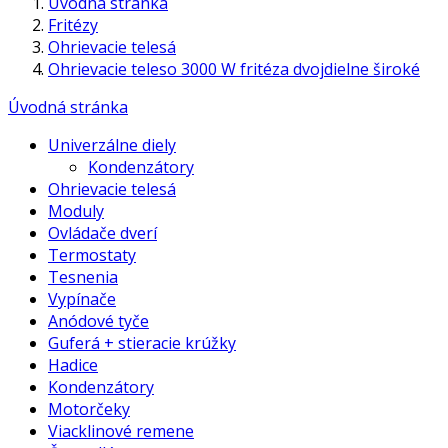
Úvodná stránka
Fritézy
Ohrievacie telesá
Ohrievacie teleso 3000 W fritéza dvojdielne široké
Úvodná stránka
Univerzálne diely
Kondenzátory
Ohrievacie telesá
Moduly
Ovládače dverí
Termostaty
Tesnenia
Vypínače
Anódové tyče
Guferá + stieracie krúžky
Hadice
Kondenzátory
Motorčeky
Viacklinové remene