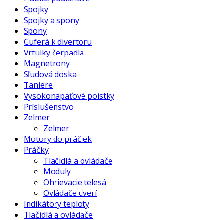
Spojky
Spojky a spony
Spony
Guferá k divertoru
Vrtulky čerpadla
Magnetrony
Sľudová doska
Taniere
Vysokonapäťové poistky
Príslušenstvo
Zelmer
Zelmer
Motory do práčiek
Práčky
Tlačidlá a ovládače
Moduly
Ohrievacie telesá
Ovládače dverí
Indikátory teploty
Tlačidlá a ovládače