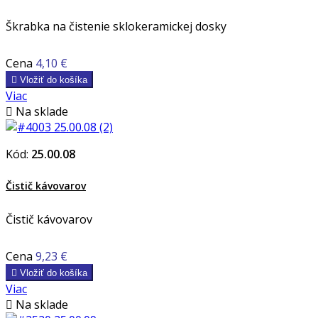
Škrabka na čistenie sklokeramickej dosky
Cena
4,10 €

Vložiť do košíka
Viac

Na sklade
Kód:
25.00.08
Čistič kávovarov
Čistič kávovarov
Cena
9,23 €

Vložiť do košíka
Viac

Na sklade