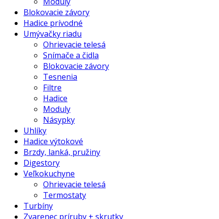
Moduly
Blokovacie závory
Hadice prívodné
Umývačky riadu
Ohrievacie telesá
Snímače a čidla
Blokovacie závory
Tesnenia
Filtre
Hadice
Moduly
Násypky
Uhlíky
Hadice výtokové
Brzdy, lanká, pružiny
Digestory
Veľkokuchyne
Ohrievacie telesá
Termostaty
Turbíny
Zvarenec príruby + skrutky