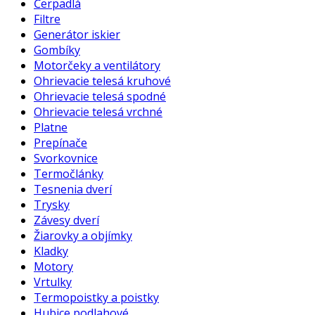
Čerpadlá
Filtre
Generátor iskier
Gombíky
Motorčeky a ventilátory
Ohrievacie telesá kruhové
Ohrievacie telesá spodné
Ohrievacie telesá vrchné
Platne
Prepínače
Svorkovnice
Termočlánky
Tesnenia dverí
Trysky
Závesy dverí
Žiarovky a objímky
Kladky
Motory
Vrtulky
Termopoistky a poistky
Hubice podlahové