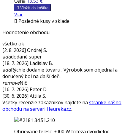
Cena
13,53 €

Vložiť do košíka
Viac

Posledné kusy v sklade
Hodnotenie obchodu
všetko ok
[2. 8. 2026] Ondrej S.
add
dodané super
[18. 7. 2026] Ladislav B.
add
Rýchle dodanie tovaru . Výrobok som objednal a
doručený bol na ďalší deň.
remove
Nič
[16. 7. 2026] Peter D.
[30. 6. 2026] Attila S.
Všetky recenzie zákazníkov nájdete na
stránke nášho
obchodu na serveri Heureka.cz
.
Ohrievacie teleso 3000 W fritéza dvojdielne