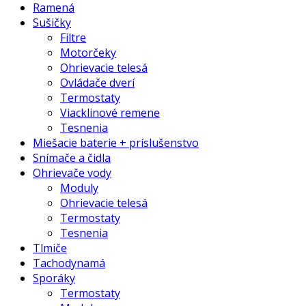
Ramená
Sušičky
Filtre
Motorčeky
Ohrievacie telesá
Ovládače dverí
Termostaty
Viacklinové remene
Tesnenia
Miešacie baterie + príslušenstvo
Snímače a čidla
Ohrievače vody
Moduly
Ohrievacie telesá
Termostaty
Tesnenia
Tlmiče
Tachodynamá
Sporáky
Termostaty