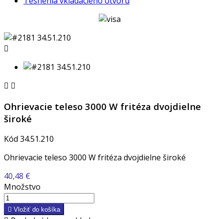
Tesnenia vkladacieho otvoru



Ohrievacie teleso 3000 W fritéza dvojdielne
široké
Kód
34.51.210
Ohrievacie teleso 3000 W fritéza dvojdielne široké
40,48 €
Množstvo

Vložiť do košíka