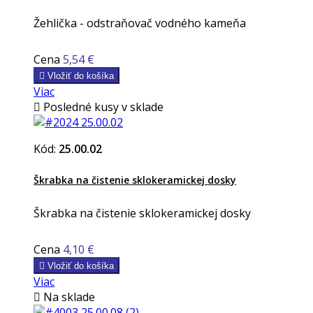
Žehlička - odstraňovač vodného kameňa
Cena
5,54 €

Vložiť do košíka
Viac

Posledné kusy v sklade
Kód:
25.00.02
Škrabka na čistenie sklokeramickej dosky
Škrabka na čistenie sklokeramickej dosky
Cena
4,10 €

Vložiť do košíka
Viac

Na sklade