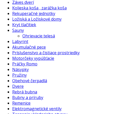
Záves dverí
Kolieska koša , zarážka koša
Rekuperačné jednotky
Ložiská a Ložiskové domy
Kryt tlačítiek
Sauny
Ohrievacie telesá
Labyrint
Akumulačné pece
Príslušenstvo a čistiace prostriedky
Motorčeky vypúšťacie
Práčky Romo
Násypky
Pružiny
Obehové čerpadlá
Dvere
Rebrá bubna
Bubny a príruby
Remenice
Elektromagnetické ventily