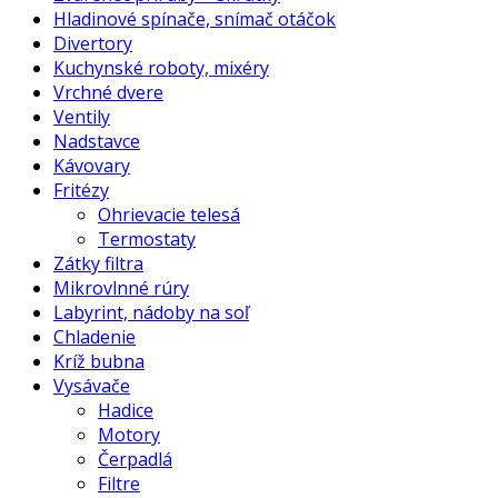
Hladinové spínače, snímač otáčok
Divertory
Kuchynské roboty, mixéry
Vrchné dvere
Ventily
Nadstavce
Kávovary
Fritézy
Ohrievacie telesá
Termostaty
Zátky filtra
Mikrovlnné rúry
Labyrint, nádoby na soľ
Chladenie
Kríž bubna
Vysávače
Hadice
Motory
Čerpadlá
Filtre