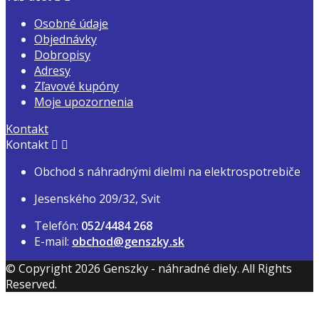
Osobné údaje
Objednávky
Dobropisy
Adresy
Zľavové kupóny
Moje upozornenia
Kontakt
Kontakt


Obchod s náhradnými dielmi na elektrospotrebiče
Jesenského 209/32, Svit
Telefón:
052/4484 268
E-mail:
obchod@genszky.sk
© Copyright 2026 Genszky - náhradné diely. All Rights
Reserved.