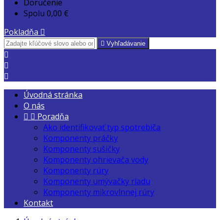
Doručenie
Spolu
0,00 €
Pokladňa


Vyhľadávanie



Úvodná stránka
O nás


Poradňa
Ako identifikovať typ spotrebiča
Komponenty práčky
Komponenty sušičky
Komponenty ohrievača vody
Komponenty rúry
Komponenty umývačky riadu
Komponenty mikrovlnnej rúry
Kontakt