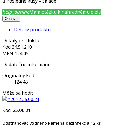

Posledné kusy v sklade
help_outline
Mám otázku k náhradnému dielu
Detaily produktu
Detaily produktu
Kód
34.51.210
MPN
124.45
Dodatočné informácie
Originálny kód
124.45
Môže sa hodiť
Kód:
25.00.21
Odstraňovač vodného kameňa dezinfekcia 12 ks