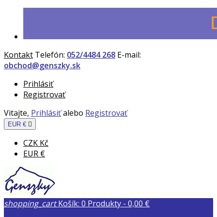
Kontakt
Telefón:
052/4484 268
E-mail:
obchod@genszky.sk
Prihlásiť
Registrovať
Vitajte,
Prihlásiť
alebo
Registrovať
EUR €

CZK Kč
EUR €
shopping_cart
Košík:
0
Produkty - 0,00 €