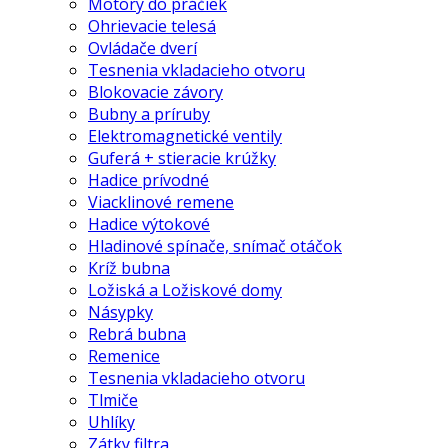
Motory do práčiek
Ohrievacie telesá
Ovládače dverí
Tesnenia vkladacieho otvoru
Blokovacie závory
Bubny a príruby
Elektromagnetické ventily
Guferá + stieracie krúžky
Hadice prívodné
Viacklinové remene
Hadice výtokové
Hladinové spínače, snímač otáčok
Kríž bubna
Ložiská a Ložiskové domy
Násypky
Rebrá bubna
Remenice
Tesnenia vkladacieho otvoru
Tlmiče
Uhlíky
Zátky filtra