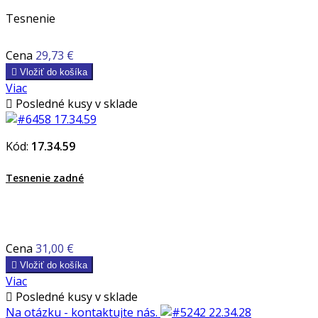
Tesnenie
Cena
29,73 €

Vložiť do košíka
Viac

Posledné kusy v sklade
Kód:
17.34.59
Tesnenie zadné
Cena
31,00 €

Vložiť do košíka
Viac

Posledné kusy v sklade
Na otázku - kontaktujte nás.