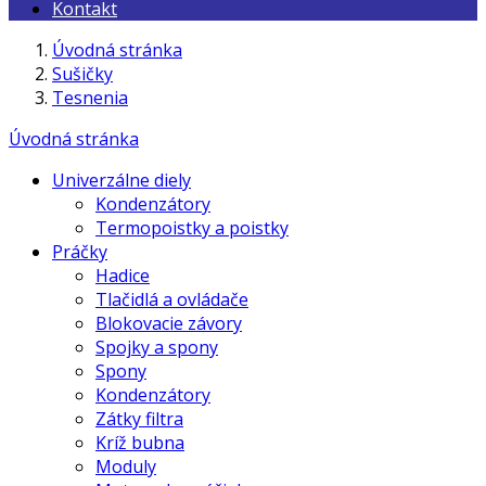
Kontakt
Úvodná stránka
Sušičky
Tesnenia
Úvodná stránka
Univerzálne diely
Kondenzátory
Termopoistky a poistky
Práčky
Hadice
Tlačidlá a ovládače
Blokovacie závory
Spojky a spony
Spony
Kondenzátory
Zátky filtra
Kríž bubna
Moduly