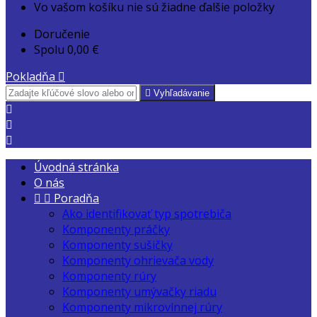
Vo vašom košíku nie sú žiadne ďalšie položky
Doručenie
Spolu
0,00 €
Pokladňa


Vyhľadávanie



Úvodná stránka
O nás


Poradňa
Ako identifikovať typ spotrebiča
Komponenty práčky
Komponenty sušičky
Komponenty ohrievača vody
Komponenty rúry
Komponenty umývačky riadu
Komponenty mikrovlnnej rúry