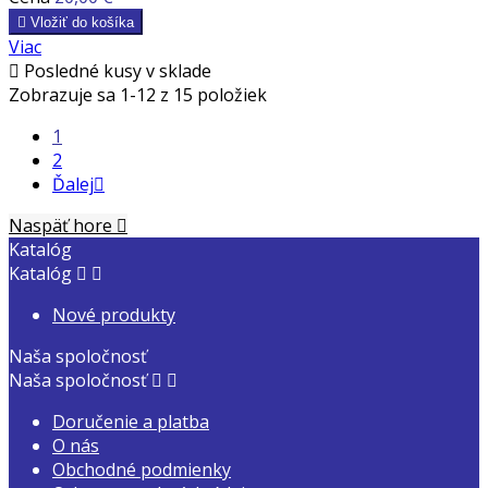

Vložiť do košíka
Viac

Posledné kusy v sklade
Zobrazuje sa 1-12 z 15 položiek
1
2
Ďalej

Naspäť hore

Katalóg
Katalóg


Nové produkty
Naša spoločnosť
Naša spoločnosť


Doručenie a platba
O nás
Obchodné podmienky