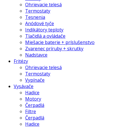
Ohrievacie telesá
Termostaty
Tesnenia
Anódové tyče
Indikátory teploty
Tlačidlá a ovládače
Miešacie baterie + príslušenstvo
Zvarenec príruby + skrutky
Nadstavce
Fritézy
Ohrievacie telesá
Termostaty
Vypínače
Vysávače
Hadice
Motory
Čerpadlá
Filtre
Čerpadlá
Hadice