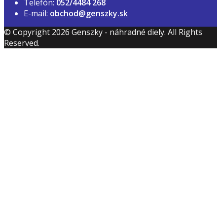
Telefón:
052/4484 268
E-mail:
obchod@genszky.sk
© Copyright 2026 Genszky - náhradné diely. All Rights
Reserved.