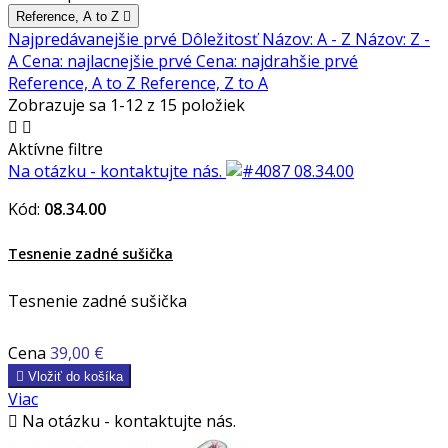
Reference, A to Z

Najpredávanejšie prvé
Dôležitosť
Názov: A - Z
Názov: Z -
A
Cena: najlacnejšie prvé
Cena: najdrahšie prvé
Reference, A to Z
Reference, Z to A
Zobrazuje sa 1-12 z 15 položiek


Aktívne filtre
Na otázku - kontaktujte nás.
Kód:
08.34.00
Tesnenie zadné sušička
Tesnenie zadné sušička
Cena
39,00 €

Vložiť do košíka
Viac

Na otázku - kontaktujte nás.