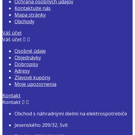
Ochrana osobných údajov
Kontaktujte nás
Mapa stránky
Obchody
Váš účet
Váš účet


Osobné údaje
Objednávky
Dobropisy
Adresy
Zľavové kupóny
Moje upozornenia
Kontakt
Kontakt


Obchod s náhradnými dielmi na elektrospotrebiče
Jesenského 209/32, Svit