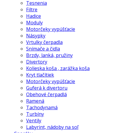
Tesnenia
Filtre
Hadice
Moduly
Motorčeky vypúšťacie
Násypky
Vrtulky čerpadla
Snímače a čidla
Brzdy, lanká, pružiny
Divertory
Kolieska koša , zarážka koša
Kryt tlačítiek
Motorčeky vypúšťacie
Guferá k divertoru
Obehové čerpadlá
Ramená
Tachodynamá
Turbíny
Ventily
Labyrint, nádoby na soľ