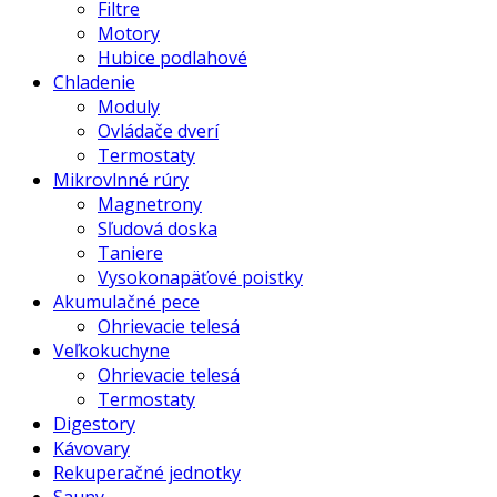
Filtre
Motory
Hubice podlahové
Chladenie
Moduly
Ovládače dverí
Termostaty
Mikrovlnné rúry
Magnetrony
Sľudová doska
Taniere
Vysokonapäťové poistky
Akumulačné pece
Ohrievacie telesá
Veľkokuchyne
Ohrievacie telesá
Termostaty
Digestory
Kávovary
Rekuperačné jednotky