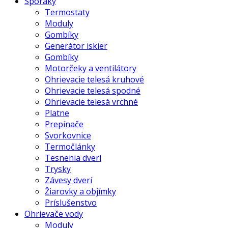
Sporáky
Termostaty
Moduly
Gombíky
Generátor iskier
Gombíky
Motorčeky a ventilátory
Ohrievacie telesá kruhové
Ohrievacie telesá spodné
Ohrievacie telesá vrchné
Platne
Prepínače
Svorkovnice
Termočlánky
Tesnenia dverí
Trysky
Závesy dverí
Žiarovky a objímky
Príslušenstvo
Ohrievače vody
Moduly