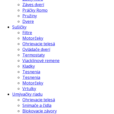
Záves dverí
Práčky Romo
Pružiny
Dvere
Sušičky
Filtre
Motorčeky
Ohrievacie telesá
Ovládače dverí
Termostaty
Viacklinové remene
Kladky
Tesnenia
Tesnenia
Motorčeky
Vrtulky
Umývačky riadu
Ohrievacie telesá
Snímače a čidla
Blokovacie závory