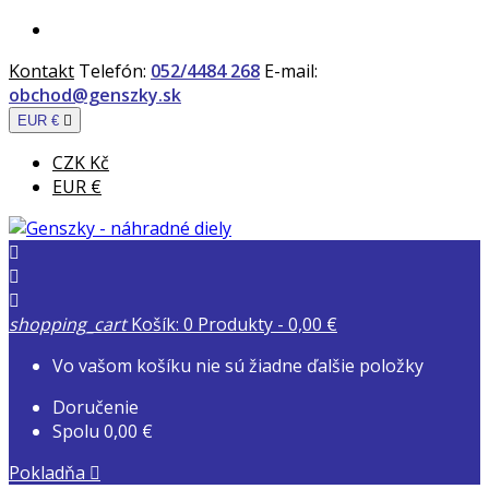
Kontakt
Telefón:
052/4484 268
E-mail:
obchod@genszky.sk
EUR €

CZK Kč
EUR €



shopping_cart
Košík:
0
Produkty - 0,00 €
Vo vašom košíku nie sú žiadne ďalšie položky
Doručenie
Spolu
0,00 €
Pokladňa
