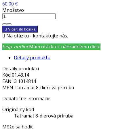
60,00 €
Množstvo

Vložiť do košíka

Na otázku - kontaktujte nás.
help_outline
Mám otázku k náhradnému dielu
Detaily produktu
Detaily produktu
Kód
01.48.14
EAN13
1014814
MPN
Tatramat 8-dierová príruba
Dodatočné informácie
Originálny kód
Tatramat 8-dierová príruba
Môže sa hodiť