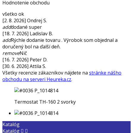
Hodnotenie obchodu
všetko ok
[2. 8. 2026] Ondrej S.
add
dodané super
[18. 7. 2026] Ladislav B.
add
Rýchle dodanie tovaru . Výrobok som objednal a
doručený bol na ďalší deň.
remove
Nič
[16. 7. 2026] Peter D.
[30. 6. 2026] Attila S.
Všetky recenzie zákazníkov nájdete na
stránke nášho
obchodu na serveri Heureka.cz
.
Termostat TH-160 2 svorky
Katalóg
Katalóg

