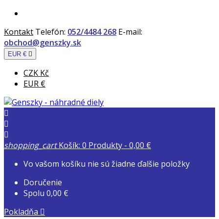
Kontakt
Telefón:
052/4484 268
E-mail:
obchod@genszky.sk
EUR €

CZK Kč
EUR €



shopping_cart
Košík:
0
Produkty - 0,00 €
Vo vašom košíku nie sú žiadne ďalšie položky
Doručenie
Spolu
0,00 €
Pokladňa
