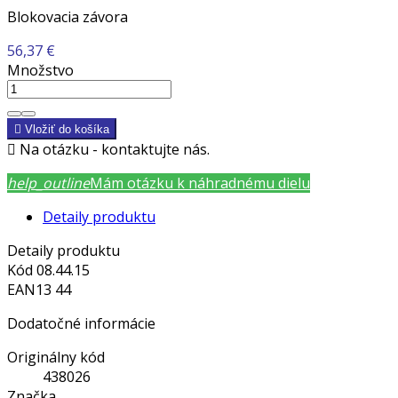
Blokovacia závora
56,37 €
Množstvo

Vložiť do košíka

Na otázku - kontaktujte nás.
help_outline
Mám otázku k náhradnému dielu
Detaily produktu
Detaily produktu
Kód
08.44.15
EAN13
44
Dodatočné informácie
Originálny kód
438026
Značka