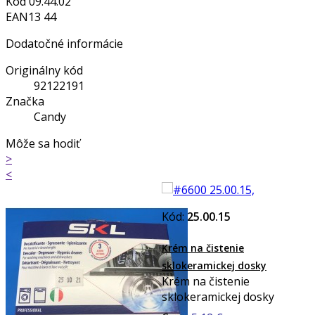
Kód
09.44.02
EAN13
44
Dodatočné informácie
Originálny kód
92122191
Značka
Candy
Môže sa hodiť
>
<
Kód:
25.00.15
Krém na čistenie
sklokeramickej dosky
Krém na čistenie
sklokeramickej dosky