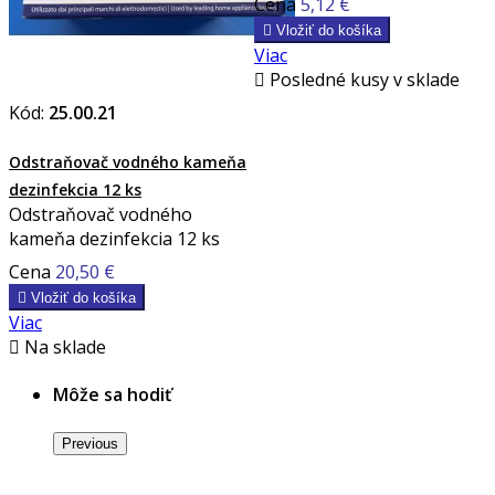
Cena
5,12 €

Vložiť do košíka
Viac

Posledné kusy v sklade
Kód:
25.00.21
Odstraňovač vodného kameňa
dezinfekcia 12 ks
Odstraňovač vodného
kameňa dezinfekcia 12 ks
Cena
20,50 €

Vložiť do košíka
Viac

Na sklade
Môže sa hodiť
Previous