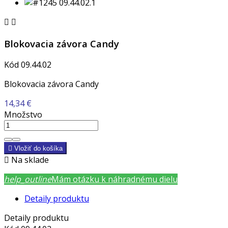


Blokovacia závora Candy
Kód
09.44.02
Blokovacia závora Candy
14,34 €
Množstvo

Vložiť do košíka

Na sklade
help_outline
Mám otázku k náhradnému dielu
Detaily produktu
Detaily produktu