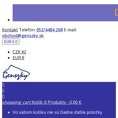
Kontakt
Telefón:
052/4484 268
E-mail:
obchod@genszky.sk
EUR €

CZK Kč
EUR €



shopping_cart
Košík:
0
Produkty - 0,00 €
Vo vašom košíku nie sú žiadne ďalšie položky