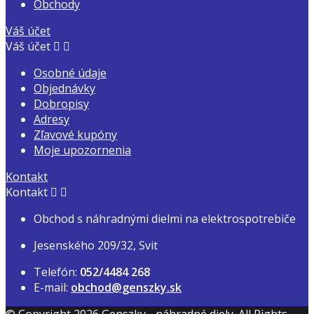
Obchody
Váš účet
Váš účet


Osobné údaje
Objednávky
Dobropisy
Adresy
Zľavové kupóny
Moje upozornenia
Kontakt
Kontakt


Obchod s náhradnými dielmi na elektrospotrebiče
Jesenského 209/32, Svit
Telefón:
052/4484 268
E-mail:
obchod@genszky.sk
© Copyright 2026 Genszky - náhradné diely. All Rights