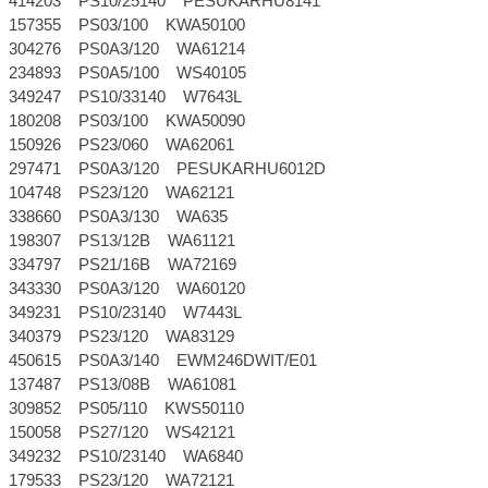
414203 PS10/25140 PESUKARHU8141
157355 PS03/100 KWA50100
304276 PS0A3/120 WA61214
234893 PS0A5/100 WS40105
349247 PS10/33140 W7643L
180208 PS03/100 KWA50090
150926 PS23/060 WA62061
297471 PS0A3/120 PESUKARHU6012D
104748 PS23/120 WA62121
338660 PS0A3/130 WA635
198307 PS13/12B WA61121
334797 PS21/16B WA72169
343330 PS0A3/120 WA60120
349231 PS10/23140 W7443L
340379 PS23/120 WA83129
450615 PS0A3/140 EWM246DWIT/E01
137487 PS13/08B WA61081
309852 PS05/110 KWS50110
150058 PS27/120 WS42121
349232 PS10/23140 WA6840
179533 PS23/120 WA72121