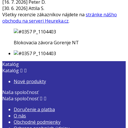
[16. 7. 2026] Peter D.
[30. 6. 2026] Attila S.
Všetky recenzie zákazníkov nájdete na
stránke nášho
obchodu na serveri Heureka.cz
.
Blokovacia závora Gorenje NT
Katalóg
Katalóg


Nové produkty
Naša spoločnosť
Naša spoločnosť


Doručenie a platba
O nás
Obchodné podmienky