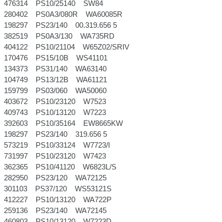
476314 PS10/25140 SW84
280402 PS0A3/080R WA60085R
198297 PS23/140 00.319.656 5
382519 PS0A3/130 WA735RD
404122 PS10/21104 W65Z02/SRIV
170476 PS15/10B WS41101
134373 PS31/140 WA63140
104749 PS13/12B WA61121
159799 PS03/060 WA50060
403672 PS10/23120 W7523
409743 PS10/13120 W7223
392603 PS10/35164 EW8665KW
198297 PS23/140 319.656 5
573219 PS10/33124 W7723/I
731997 PS10/23120 W7423
362365 PS10/41120 W6823L/S
282950 PS23/120 WA72125
301103 PS37/120 WS53121S
412227 PS10/13120 WA722P
259136 PS23/140 WA72145
460803 PS10/13120 W7223D