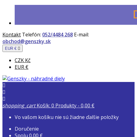
Kontakt
Telefón:
052/4484 268
E-mail:
obchod@genszky.sk
EUR €

CZK Kč
EUR €



shopping_cart
Košík:
0
Produkty - 0,00 €
Vo vašom košíku nie sú žiadne ďalšie položky
Doručenie
Spolu
0,00 €