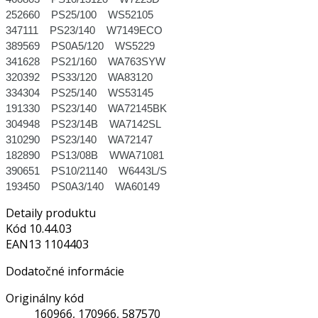
252660 PS25/100 WS52105
347111 PS23/140 W7149ECO
389569 PS0A5/120 WS5229
341628 PS21/160 WA763SYW
320392 PS33/120 WA83120
334304 PS25/140 WS53145
191330 PS23/140 WA72145BK
304948 PS23/14B WA7142SL
310290 PS23/140 WA72147
182890 PS13/08B WWA71081
390651 PS10/21140 W6443L/S
193450 PS0A3/140 WA60149
Detaily produktu
Kód
10.44.03
EAN13
1104403
Dodatočné informácie
Originálny kód
160966, 170966, 587570