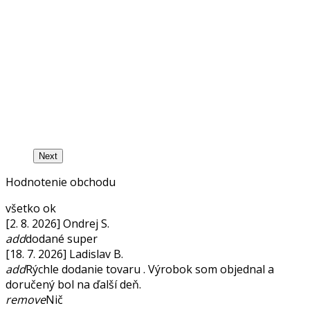
Next
Hodnotenie obchodu
všetko ok
[2. 8. 2026] Ondrej S.
add
dodané super
[18. 7. 2026] Ladislav B.
add
Rýchle dodanie tovaru . Výrobok som objednal a
doručený bol na ďalší deň.
remove
Nič