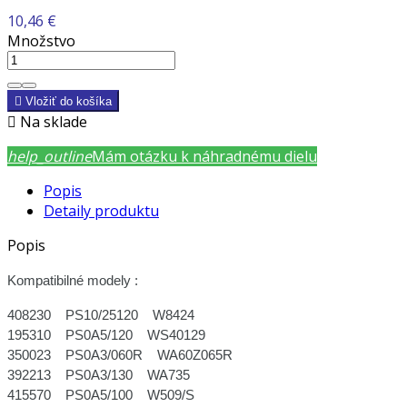
10,46 €
Množstvo

Vložiť do košíka

Na sklade
help_outline
Mám otázku k náhradnému dielu
Popis
Detaily produktu
Popis
Kompatibilné modely :
408230 PS10/25120 W8424
195310 PS0A5/120 WS40129
350023 PS0A3/060R WA60Z065R
392213 PS0A3/130 WA735
415570 PS0A5/100 W509/S