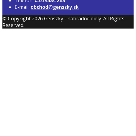
Telefón:
052/4484 268
E-mail:
obchod@genszky.sk
© Copyright 2026 Genszky - náhradné diely. All Rights
Reserved.