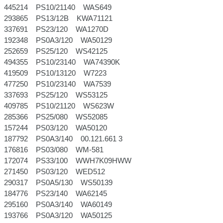
445214 PS10/21140 WAS649
293865 PS13/12B KWA71121
337691 PS23/120 WA1270D
192348 PS0A3/120 WA50129
252659 PS25/120 WS42125
494355 PS10/23140 WA74390K
419509 PS10/13120 W7223
477250 PS10/23140 WA7539
337693 PS25/120 WS53125
409785 PS10/21120 WS623W
285366 PS25/080 WS52085
157244 PS03/120 WA50120
187792 PS0A3/140 00.121.661 3
176816 PS03/080 WM-581
172074 PS33/100 WWH7K09HWW
271450 PS03/120 WED512
290317 PS0A5/130 WS50139
184776 PS23/140 WA62145
295160 PS0A3/140 WA60149
193766 PS0A3/120 WA50125