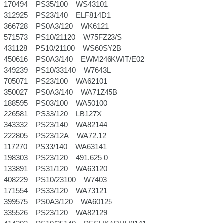
170494 PS35/100 WS43101
312925 PS23/140 ELF814D1
366728 PS0A3/120 WK6121
571573 PS10/21120 W75FZ23/S
431128 PS10/21100 WS60SY2B
450616 PS0A3/140 EWM246KWIT/E02
349239 PS10/33140 W7643L
705071 PS23/100 WA62101
350027 PS0A3/140 WA71Z45B
188595 PS03/100 WA50100
226581 PS33/120 LB127X
343332 PS23/140 WA82144
222805 PS23/12A WA72.12
117270 PS33/140 WA63141
198303 PS23/120 491.625 0
133891 PS31/120 WA63120
408229 PS10/23100 W7403
171554 PS33/120 WA73121
399575 PS0A3/120 WA60125
335526 PS23/120 WA82129