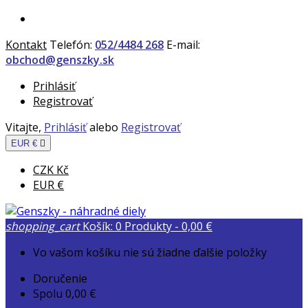
Kontakt
Telefón:
052/4484 268
E-mail:
obchod@genszky.sk
Prihlásiť
Registrovať
Vitajte,
Prihlásiť
alebo
Registrovať
EUR €

CZK Kč
EUR €
shopping_cart
Košík:
0
Produkty - 0,00 €
Vo vašom košíku nie sú žiadne ďalšie položky
Doručenie
Spolu
0,00 €