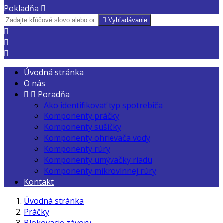
Pokladňa


Vyhľadávanie



Úvodná stránka
O nás


Poradňa
Ako identifikovať typ spotrebiča
Komponenty práčky
Komponenty sušičky
Komponenty ohrievača vody
Komponenty rúry
Komponenty umývačky riadu
Komponenty mikrovlnnej rúry
Kontakt
Úvodná stránka
Práčky
Blokovacie závory