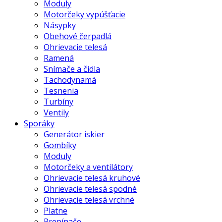
Moduly
Motorčeky vypúšťacie
Násypky
Obehové čerpadlá
Ohrievacie telesá
Ramená
Snímače a čidla
Tachodynamá
Tesnenia
Turbíny
Ventily
Sporáky
Generátor iskier
Gombíky
Moduly
Motorčeky a ventilátory
Ohrievacie telesá kruhové
Ohrievacie telesá spodné
Ohrievacie telesá vrchné
Platne
Prepínače