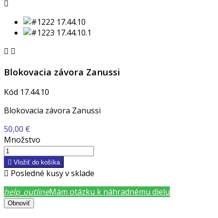



Blokovacia závora Zanussi
Kód
17.44.10
Blokovacia závora Zanussi
50,00 €
Množstvo

Vložiť do košíka

Posledné kusy v sklade
help_outline
Mám otázku k náhradnému dielu