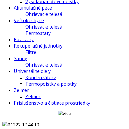
Vysokonapäťové poistky
Akumulačné pece
Ohrievacie telesá
Veľkokuchyne
Ohrievacie telesá
Termostaty
Kávovary
Rekuperačné jednotky
Filtre
Sauny
Ohrievacie telesá
Univerzálne diely
Kondenzátory
Termopoistky a poistky
Zelmer
Zelmer
Príslušenstvo a čistiace prostriedky