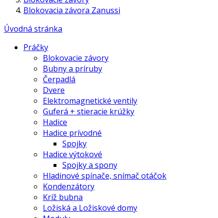
Blokovacia závora Zanussi
Úvodná stránka
Práčky
Blokovacie závory
Bubny a príruby
Čerpadlá
Dvere
Elektromagnetické ventily
Guferá + stieracie krúžky
Hadice
Hadice prívodné
Spojky
Hadice výtokové
Spojky a spony
Hladinové spínače, snímač otáčok
Kondenzátory
Kríž bubna
Ložiská a Ložiskové domy