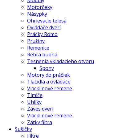
Moduly
Motorčeky
Násypky
Ohrievacie telesá
Ovládače dverí
Práčky Romo
Pružiny
Remenice
Rebrá bubna
Tesnenia vkladacieho otvoru
Spony
Motory do práčiek
Tlačidlá a ovládače
Viacklinové remene
Tlmiče
Uhlíky
Záves dverí
Viacklinové remene
Zátky filtra
Sušičky
Filtre