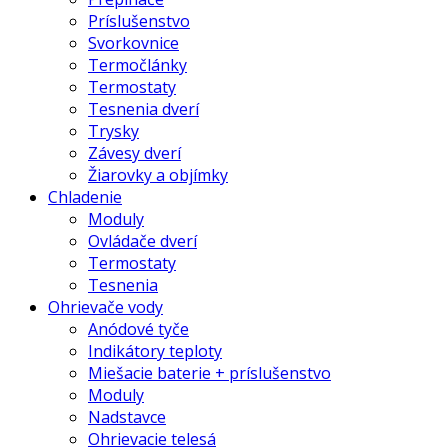
Príslušenstvo
Svorkovnice
Termočlánky
Termostaty
Tesnenia dverí
Trysky
Závesy dverí
Žiarovky a objímky
Chladenie
Moduly
Ovládače dverí
Termostaty
Tesnenia
Ohrievače vody
Anódové tyče
Indikátory teploty
Miešacie baterie + príslušenstvo
Moduly
Nadstavce
Ohrievacie telesá