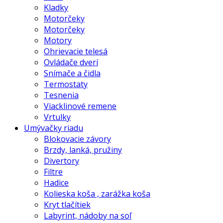
Kladky
Motorčeky
Motorčeky
Motory
Ohrievacie telesá
Ovládače dverí
Snímače a čidla
Termostaty
Tesnenia
Viacklinové remene
Vrtulky
Umývačky riadu
Blokovacie závory
Brzdy, lanká, pružiny
Divertory
Filtre
Hadice
Kolieska koša , zarážka koša
Kryt tlačítiek
Labyrint, nádoby na soľ