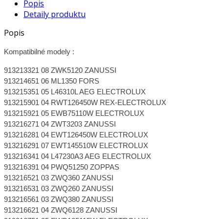
Popis
Detaily produktu
Popis
Kompatibilné modely :
913213321 08 ZWK5120 ZANUSSI
913214651 06 ML1350 FORS
913215351 05 L46310L AEG ELECTROLUX
913215901 04 RWT126450W REX-ELECTROLUX
913215921 05 EWB75110W ELECTROLUX
913216271 04 ZWT3203 ZANUSSI
913216281 04 EWT126450W ELECTROLUX
913216291 07 EWT145510W ELECTROLUX
913216341 04 L47230A3 AEG ELECTROLUX
913216391 04 PWQ51250 ZOPPAS
913216521 03 ZWQ360 ZANUSSI
913216531 03 ZWQ260 ZANUSSI
913216561 03 ZWQ380 ZANUSSI
913216621 04 ZWQ6128 ZANUSSI