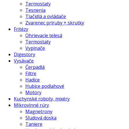
Termostaty
Tesnenia
Tlačidlá a ovládače
Zvarenec príruby + skrutky
Fritézy
Ohrievacie telesá
Termostaty
Vypínače
Digestory
Vysávače
Čerpadlá
Filtre
Hadice
Hubice podlahové
Motory
Kuchynské roboty, mixéry
Mikrovlnné rúry
Magnetrony
Sľudová doska
Taniere