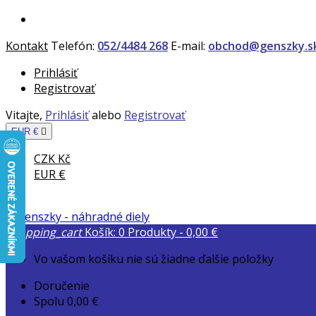
Kontakt
Telefón:
052/4484 268
E-mail:
obchod@genszky.s
Prihlásiť
Registrovať
Vitajte,
Prihlásiť
alebo
Registrovať
EUR €

CZK Kč
EUR €
shopping_cart
Košík:
0
Produkty - 0,00 €
Vo vašom košíku nie sú žiadne ďalšie položky
Doručenie
Spolu
0,00 €