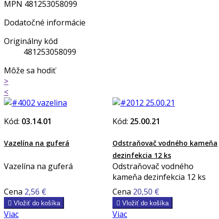
MPN
481253058099
Dodatočné informácie
Originálny kód
481253058099
Môže sa hodiť
>
<
Kód:
03.14.01
Kód:
25.00.21
Vazelína na guferá
Odstraňovač vodného kameňa
dezinfekcia 12 ks
Vazelína na guferá
Odstraňovač vodného
kameňa dezinfekcia 12 ks
Cena
2,56 €
Cena
20,50 €

Vložiť do košíka

Vložiť do košíka
Viac
Viac