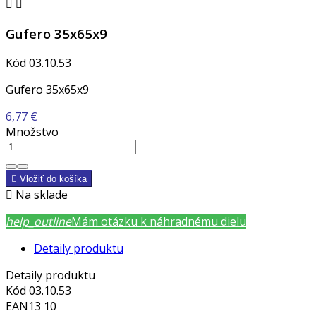


Gufero 35x65x9
Kód
03.10.53
Gufero 35x65x9
6,77 €
Množstvo

Vložiť do košíka

Na sklade
help_outline
Mám otázku k náhradnému dielu
Detaily produktu
Detaily produktu
Kód
03.10.53
EAN13
10