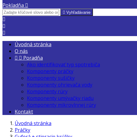
Pokladňa


Vyhľadávanie



Úvodná stránka
O nás


Poradňa
Ako identifikovať typ spotrebiča
Komponenty práčky
Komponenty sušičky
Komponenty ohrievača vody
Komponenty rúry
Komponenty umývačky riadu
Komponenty mikrovlnnej rúry
Kontakt
Úvodná stránka
Práčky
Guferá + stieracie krúžky