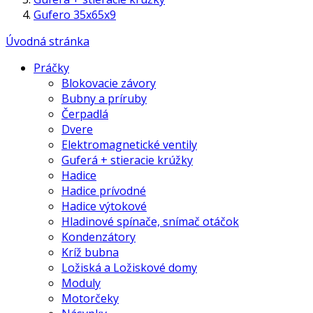
Gufero 35x65x9
Úvodná stránka
Práčky
Blokovacie závory
Bubny a príruby
Čerpadlá
Dvere
Elektromagnetické ventily
Guferá + stieracie krúžky
Hadice
Hadice prívodné
Hadice výtokové
Hladinové spínače, snímač otáčok
Kondenzátory
Kríž bubna
Ložiská a Ložiskové domy
Moduly
Motorčeky