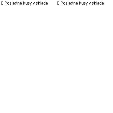

Posledné kusy v sklade

Posledné kusy v sklade