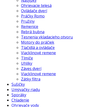
Násypky
Ohrievacie telesá
Ovládače dverí
Práčky Romo
Pružiny
Remenice
Rebrá bubna
Tesnenia vkladacieho otvoru
Motory do práčiek
Tlačidlá a ovládače
Viacklinové remene
Tlmiče
Uhlíky
Záves dverí
Viacklinové remene
Zátky filtra
Sušičky
Umývačky riadu
Sporáky
Chladenie
Ohrievače vody