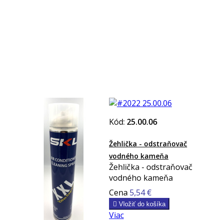
Kód:
25.00.06
Žehlička - odstraňovač
vodného kameňa
Žehlička - odstraňovač
vodného kameňa
Cena
5,54 €

Vložiť do košíka
Viac