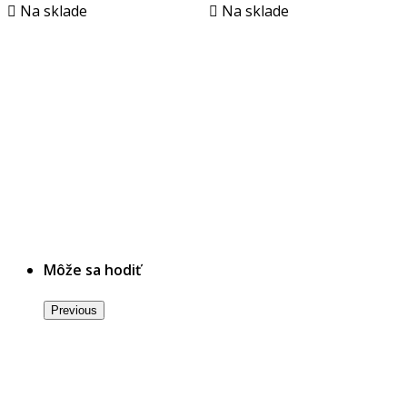

Na sklade

Na sklade
Môže sa hodiť
Previous