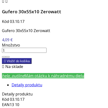


Gufero 30x55x10 Zerowatt
Kód
03.10.17
Gufero 30x55x10 Zerowatt
4,09 €
Množstvo

Vložiť do košíka

Na sklade
help_outline
Mám otázku k náhradnému dielu
Detaily produktu
Detaily produktu
Kód
03.10.17
EAN13
10