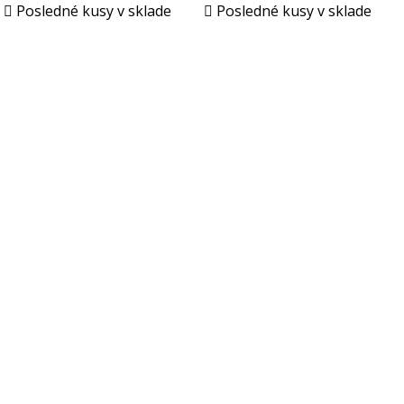

Posledné kusy v sklade

Posledné kusy v sklade