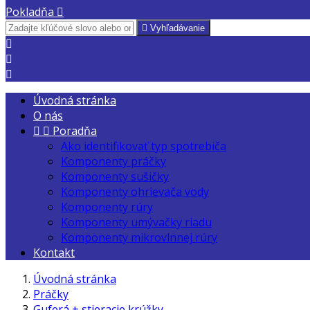
Pokladňa


Vyhľadávanie



Úvodná stránka
O nás


Poradňa
Ako identifikovať typ spotrebiča
Komponenty práčky
Komponenty sušičky
Komponenty ohrievača vody
Komponenty rúry
Komponenty umývačky riadu
Komponenty mikrovlnnej rúry
Kontakt
Úvodná stránka
Práčky
Guferá + stieracie krúžky