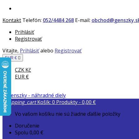
Kontakt
Telefón:
052/4484 268
E-mail:
obchod@genszky.s
Prihlásiť
Registrovať
Vitajte,
Prihlásiť
alebo
Registrovať
EUR €

CZK Kč
EUR €
shopping_cart
Košík:
0
Produkty - 0,00 €
Vo vašom košíku nie sú žiadne ďalšie položky
Doručenie
Spolu
0,00 €