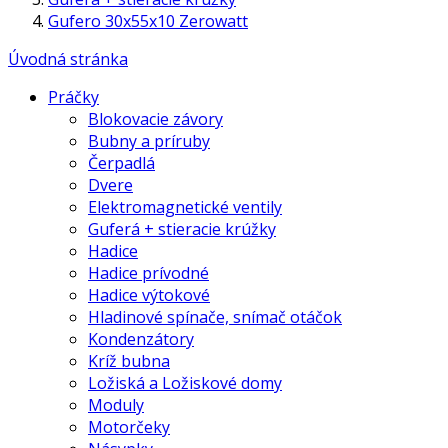
Gufero 30x55x10 Zerowatt
Úvodná stránka
Práčky
Blokovacie závory
Bubny a príruby
Čerpadlá
Dvere
Elektromagnetické ventily
Guferá + stieracie krúžky
Hadice
Hadice prívodné
Hadice výtokové
Hladinové spínače, snímač otáčok
Kondenzátory
Kríž bubna
Ložiská a Ložiskové domy
Moduly
Motorčeky