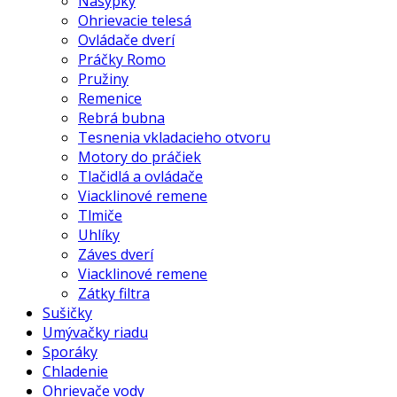
Násypky
Ohrievacie telesá
Ovládače dverí
Práčky Romo
Pružiny
Remenice
Rebrá bubna
Tesnenia vkladacieho otvoru
Motory do práčiek
Tlačidlá a ovládače
Viacklinové remene
Tlmiče
Uhlíky
Záves dverí
Viacklinové remene
Zátky filtra
Sušičky
Umývačky riadu
Sporáky
Chladenie
Ohrievače vody