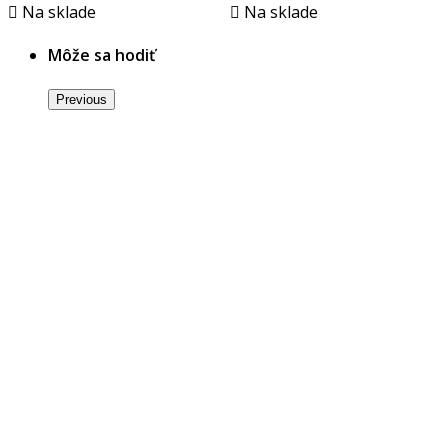

Na sklade

Na sklade
Môže sa hodiť
Previous