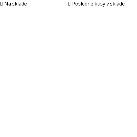

Na sklade

Posledné kusy v sklade