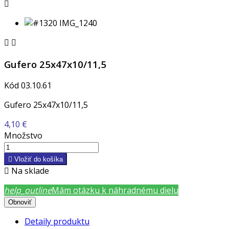



Gufero 25x47x10/11,5
Kód
03.10.61
Gufero 25x47x10/11,5
4,10 €
Množstvo

Vložiť do košíka

Na sklade
help_outline
Mám otázku k náhradnému dielu
Detaily produktu