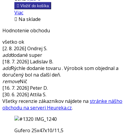

Vložiť do košíka
Viac

Na sklade
Hodnotenie obchodu
všetko ok
[2. 8. 2026] Ondrej S.
add
dodané super
[18. 7. 2026] Ladislav B.
add
Rýchle dodanie tovaru . Výrobok som objednal a
doručený bol na ďalší deň.
remove
Nič
[16. 7. 2026] Peter D.
[30. 6. 2026] Attila S.
Všetky recenzie zákazníkov nájdete na
stránke nášho
obchodu na serveri Heureka.cz
.
Gufero 25x47x10/11,5