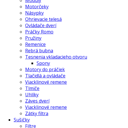
Moduly
Motorčeky
Násypky
Ohrievacie telesá
Ovládače dverí
Práčky Romo
Pružiny
Remenice
Rebrá bubna
Tesnenia vkladacieho otvoru
Spony
Motory do práčiek
Tlačidlá a ovládače
Viacklinové remene
Tlmiče
Uhlíky
Záves dverí
Viacklinové remene
Zátky filtra
Sušičky
Filtre