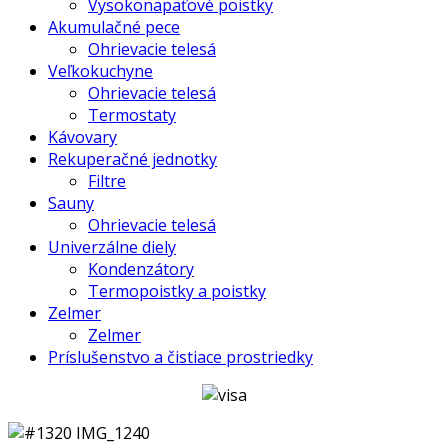
Vysokonapäťové poistky
Akumulačné pece
Ohrievacie telesá
Veľkokuchyne
Ohrievacie telesá
Termostaty
Kávovary
Rekuperačné jednotky
Filtre
Sauny
Ohrievacie telesá
Univerzálne diely
Kondenzátory
Termopoistky a poistky
Zelmer
Zelmer
Príslušenstvo a čistiace prostriedky