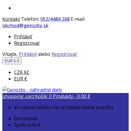
Kontakt
Telefón:
052/4484 268
E-mail:
obchod@genszky.sk
Prihlásiť
Registrovať
Vitajte,
Prihlásiť
alebo
Registrovať
EUR €

CZK Kč
EUR €
shopping_cart
Košík:
0
Produkty - 0,00 €
Vo vašom košíku nie sú žiadne ďalšie položky
Doručenie
Spolu
0,00 €