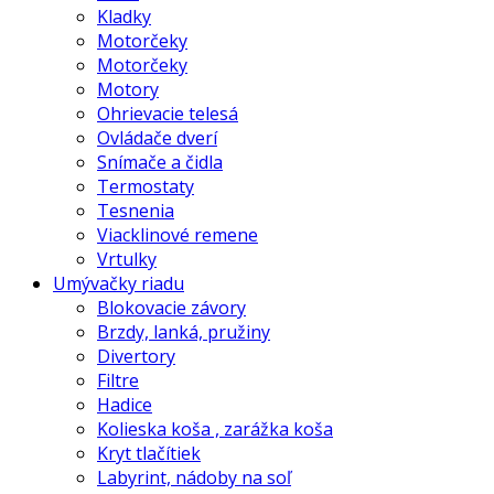
Kladky
Motorčeky
Motorčeky
Motory
Ohrievacie telesá
Ovládače dverí
Snímače a čidla
Termostaty
Tesnenia
Viacklinové remene
Vrtulky
Umývačky riadu
Blokovacie závory
Brzdy, lanká, pružiny
Divertory
Filtre
Hadice
Kolieska koša , zarážka koša
Kryt tlačítiek
Labyrint, nádoby na soľ