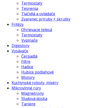
Termostaty
Tesnenia
Tlačidlá a ovládače
Zvarenec príruby + skrutky
Fritézy
Ohrievacie telesá
Termostaty
Vypínače
Digestory
Vysávače
Čerpadlá
Filtre
Hadice
Hubice podlahové
Motory
Kuchynské roboty, mixéry
Mikrovlnné rúry
Magnetrony
Sľudová doska
Taniere