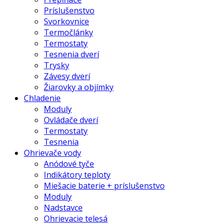
Príslušenstvo
Svorkovnice
Termočlánky
Termostaty
Tesnenia dverí
Trysky
Závesy dverí
Žiarovky a objímky
Chladenie
Moduly
Ovládače dverí
Termostaty
Tesnenia
Ohrievače vody
Anódové tyče
Indikátory teploty
Miešacie baterie + príslušenstvo
Moduly
Nadstavce
Ohrievacie telesá