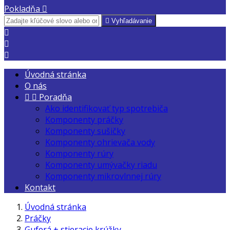
Pokladňa


Vyhľadávanie



Úvodná stránka
O nás


Poradňa
Ako identifikovať typ spotrebiča
Komponenty práčky
Komponenty sušičky
Komponenty ohrievača vody
Komponenty rúry
Komponenty umývačky riadu
Komponenty mikrovlnnej rúry
Kontakt
Úvodná stránka
Práčky
Guferá + stieracie krúžky