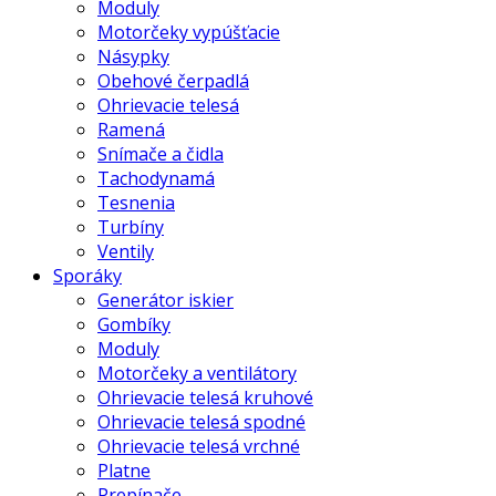
Moduly
Motorčeky vypúšťacie
Násypky
Obehové čerpadlá
Ohrievacie telesá
Ramená
Snímače a čidla
Tachodynamá
Tesnenia
Turbíny
Ventily
Sporáky
Generátor iskier
Gombíky
Moduly
Motorčeky a ventilátory
Ohrievacie telesá kruhové
Ohrievacie telesá spodné
Ohrievacie telesá vrchné
Platne
Prepínače