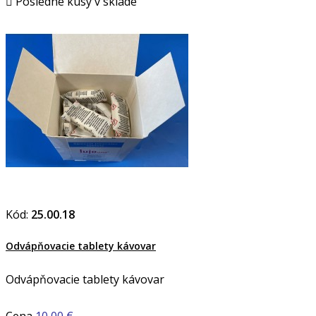

Posledné kusy v sklade
Kód:
25.00.18
Odvápňovacie tablety kávovar
Odvápňovacie tablety kávovar
Cena
10,00 €