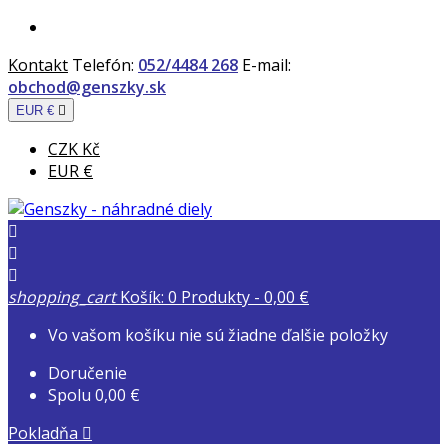
Kontakt
Telefón:
052/4484 268
E-mail:
obchod@genszky.sk
EUR €

CZK Kč
EUR €



shopping_cart
Košík:
0
Produkty - 0,00 €
Vo vašom košíku nie sú žiadne ďalšie položky
Doručenie
Spolu
0,00 €
Pokladňa
