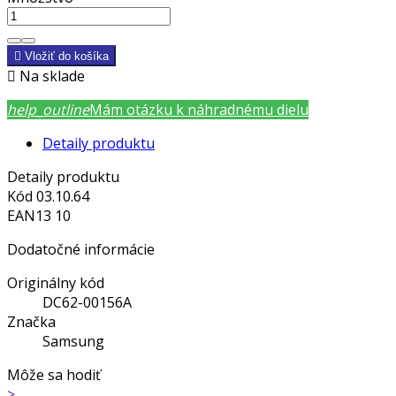

Vložiť do košíka

Na sklade
help_outline
Mám otázku k náhradnému dielu
Detaily produktu
Detaily produktu
Kód
03.10.64
EAN13
10
Dodatočné informácie
Originálny kód
DC62-00156A
Značka
Samsung
Môže sa hodiť
>