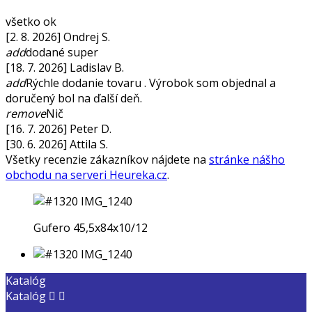
všetko ok
[2. 8. 2026] Ondrej S.
add
dodané super
[18. 7. 2026] Ladislav B.
add
Rýchle dodanie tovaru . Výrobok som objednal a
doručený bol na ďalší deň.
remove
Nič
[16. 7. 2026] Peter D.
[30. 6. 2026] Attila S.
Všetky recenzie zákazníkov nájdete na
stránke nášho
obchodu na serveri Heureka.cz
.
Gufero 45,5x84x10/12
Katalóg
Katalóg

