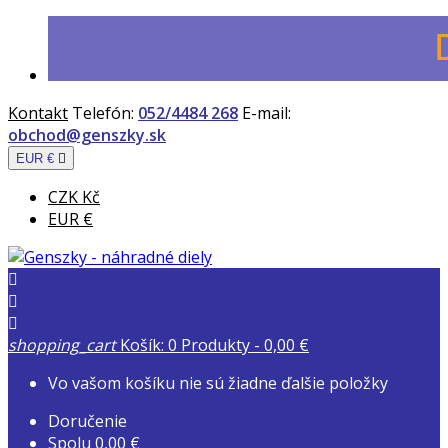
Kontakt
Telefón:
052/4484 268
E-mail:
obchod@genszky.sk
EUR €

CZK Kč
EUR €



shopping_cart
Košík:
0
Produkty - 0,00 €
Vo vašom košíku nie sú žiadne ďalšie položky
Doručenie
Spolu
0,00 €