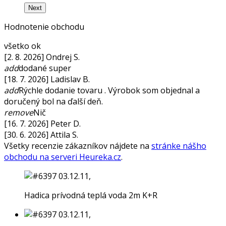
Next
Hodnotenie obchodu
všetko ok
[2. 8. 2026] Ondrej S.
add
dodané super
[18. 7. 2026] Ladislav B.
add
Rýchle dodanie tovaru . Výrobok som objednal a
doručený bol na ďalší deň.
remove
Nič
[16. 7. 2026] Peter D.
[30. 6. 2026] Attila S.
Všetky recenzie zákazníkov nájdete na
stránke nášho
obchodu na serveri Heureka.cz
.
Hadica prívodná teplá voda 2m K+R