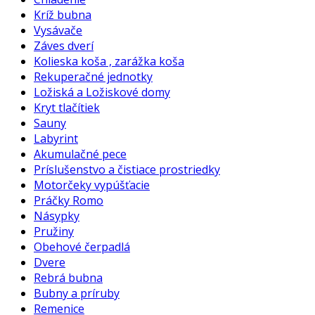
Kríž bubna
Vysávače
Záves dverí
Kolieska koša , zarážka koša
Rekuperačné jednotky
Ložiská a Ložiskové domy
Kryt tlačítiek
Sauny
Labyrint
Akumulačné pece
Príslušenstvo a čistiace prostriedky
Motorčeky vypúšťacie
Práčky Romo
Násypky
Pružiny
Obehové čerpadlá
Dvere
Rebrá bubna
Bubny a príruby
Remenice