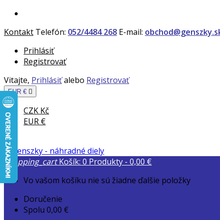
Kontakt
Telefón:
052/4484 268
E-mail:
obchod@genszky.s
Prihlásiť
Registrovať
Vitajte,
Prihlásiť
alebo
Registrovať
EUR €

CZK Kč
EUR €
shopping_cart
Košík:
0
Produkty - 0,00 €
Vo vašom košíku nie sú žiadne ďalšie položky
Doručenie
Spolu
0,00 €