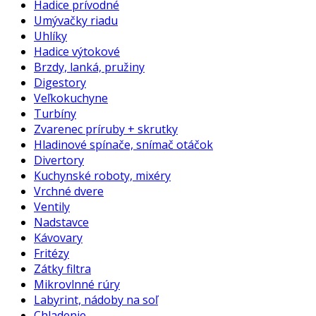
Hadice prívodné
Umývačky riadu
Uhlíky
Hadice výtokové
Brzdy, lanká, pružiny
Digestory
Veľkokuchyne
Turbíny
Zvarenec príruby + skrutky
Hladinové spínače, snímač otáčok
Divertory
Kuchynské roboty, mixéry
Vrchné dvere
Ventily
Nadstavce
Kávovary
Fritézy
Zátky filtra
Mikrovlnné rúry
Labyrint, nádoby na soľ
Chladenie