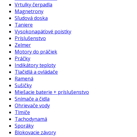
Vrtulky čerpadla
Magnetrony
Sľudová doska
Taniere
Vysokonapäťové poistky
Príslušenstvo
Zelmer
Motory do práčiek
Práčky
Indikátory teploty
Tlačidlá a ovládače
Ramená
Sušičky
Miešacie baterie + príslušenstvo
Snímače a čidla
Ohrievače vody
Tlmiče
Tachodynamá
Sporáky
Blokovacie závory