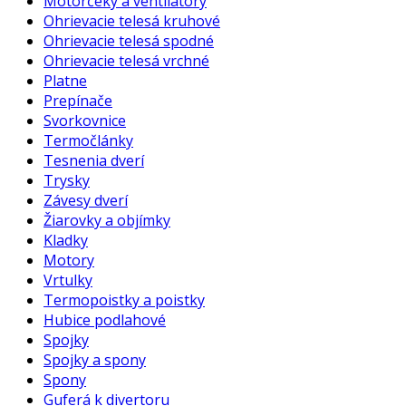
Motorčeky a ventilátory
Ohrievacie telesá kruhové
Ohrievacie telesá spodné
Ohrievacie telesá vrchné
Platne
Prepínače
Svorkovnice
Termočlánky
Tesnenia dverí
Trysky
Závesy dverí
Žiarovky a objímky
Kladky
Motory
Vrtulky
Termopoistky a poistky
Hubice podlahové
Spojky
Spojky a spony
Spony
Guferá k divertoru