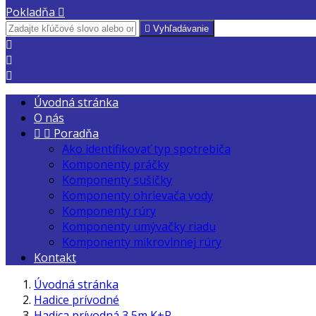
Pokladňa


Vyhľadávanie



Úvodná stránka
O nás


Poradňa
Ako identifikovať typ spotrebiča
Komponenty práčky
Komponenty sušičky
Komponenty ohrievača vody
Komponenty rúry
Komponenty umývačky riadu
Komponenty mikrovlnnej rúry
Kontakt
Úvodná stránka
Hadice prívodné
Hadica prívodná 3,5m K+R