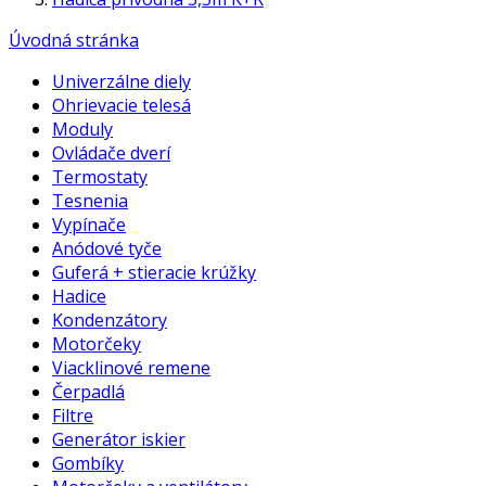
Úvodná stránka
Univerzálne diely
Ohrievacie telesá
Moduly
Ovládače dverí
Termostaty
Tesnenia
Vypínače
Anódové tyče
Guferá + stieracie krúžky
Hadice
Kondenzátory
Motorčeky
Viacklinové remene
Čerpadlá
Filtre
Generátor iskier
Gombíky