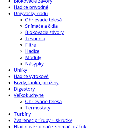
Blokovacie závory
Hadice prívodné
Umývačky riadu
Ohrievacie telesá
Snímače a čidla
Blokovacie závory
Tesnenia
Filtre
Hadice
Moduly
Násypky
Uhlíky
Hadice výtokové
Brzdy, lanká, pružiny
Digestory
Veľkokuchyne
Ohrievacie telesá
Termostaty
Turbíny
Zvarenec príruby + skrutky
Hladinové spínače, snímač otáčok