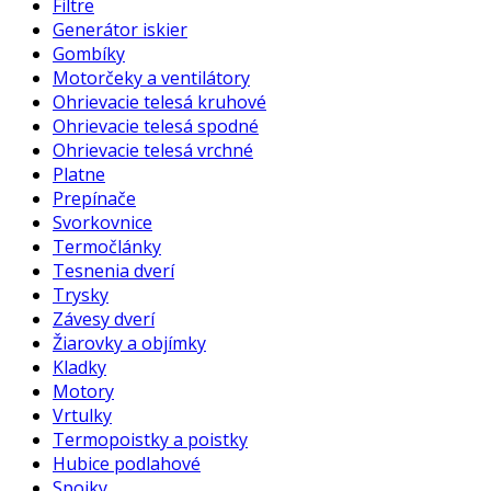
Filtre
Generátor iskier
Gombíky
Motorčeky a ventilátory
Ohrievacie telesá kruhové
Ohrievacie telesá spodné
Ohrievacie telesá vrchné
Platne
Prepínače
Svorkovnice
Termočlánky
Tesnenia dverí
Trysky
Závesy dverí
Žiarovky a objímky
Kladky
Motory
Vrtulky
Termopoistky a poistky
Hubice podlahové
Spojky