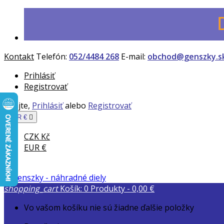
Kontakt
Telefón:
052/4484 268
E-mail:
obchod@genszky.s
Prihlásiť
Registrovať
Vitajte,
Prihlásiť
alebo
Registrovať
EUR €

CZK Kč
EUR €
shopping_cart
Košík:
0
Produkty - 0,00 €
Vo vašom košíku nie sú žiadne ďalšie položky