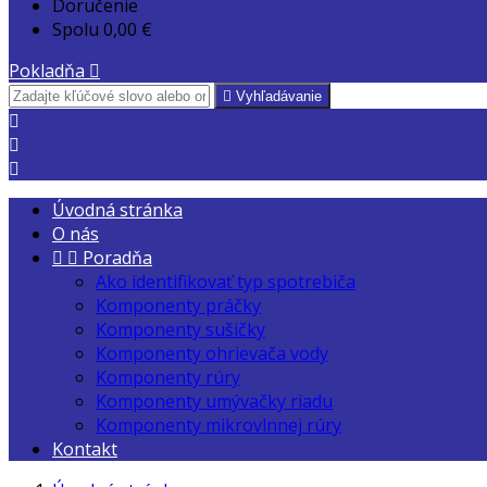
Doručenie
Spolu
0,00 €
Pokladňa


Vyhľadávanie



Úvodná stránka
O nás


Poradňa
Ako identifikovať typ spotrebiča
Komponenty práčky
Komponenty sušičky
Komponenty ohrievača vody
Komponenty rúry
Komponenty umývačky riadu
Komponenty mikrovlnnej rúry
Kontakt