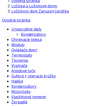
Úvodná stránka
Ložiská a Ložiskové domy
Ložiskový dom Zanussi+zarážka
Úvodná stránka
Univerzálne diely
Kondenzátory
Ohrievacie telesá
Moduly
Ovládače dverí
Termostaty
Tesnenia
Vypínače
Anódové tyče
Guferá + stieracie krúžky
Hadice
Kondenzátory
Motorčeky
Viacklinové remene
Čerpadlá