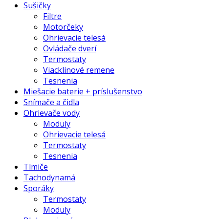
Sušičky
Filtre
Motorčeky
Ohrievacie telesá
Ovládače dverí
Termostaty
Viacklinové remene
Tesnenia
Miešacie baterie + príslušenstvo
Snímače a čidla
Ohrievače vody
Moduly
Ohrievacie telesá
Termostaty
Tesnenia
Tlmiče
Tachodynamá
Sporáky
Termostaty
Moduly