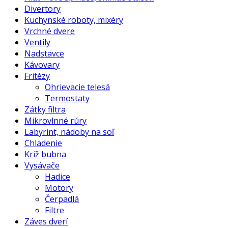
Divertory
Kuchynské roboty, mixéry
Vrchné dvere
Ventily
Nadstavce
Kávovary
Fritézy
Ohrievacie telesá
Termostaty
Zátky filtra
Mikrovlnné rúry
Labyrint, nádoby na soľ
Chladenie
Kríž bubna
Vysávače
Hadice
Motory
Čerpadlá
Filtre
Záves dverí