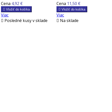
Cena
4,92 €
Cena
11,50 €

Vložiť do košíka

Vložiť do košíka
Viac
Viac

Posledné kusy v sklade

Na sklade