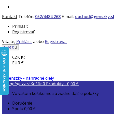
Kontakt
Telefón:
052/4484 268
E-mail:
obchod@genszky.s
Prihlásiť
Registrovať
Vitajte,
Prihlásiť
alebo
Registrovať
EUR €

CZK Kč
EUR €
shopping_cart
Košík:
0
Produkty - 0,00 €
Vo vašom košíku nie sú žiadne ďalšie položky
Doručenie
Spolu
0,00 €