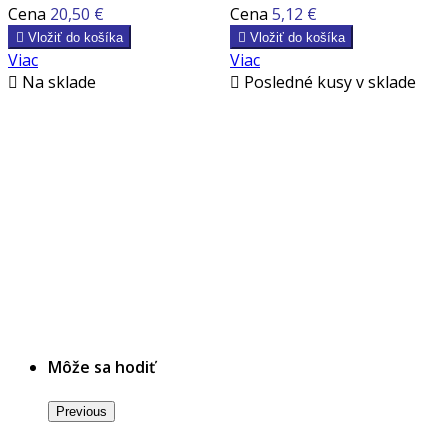
Cena
20,50 €
Cena
5,12 €

Vložiť do košíka

Vložiť do košíka
Viac
Viac

Na sklade

Posledné kusy v sklade
Môže sa hodiť
Previous