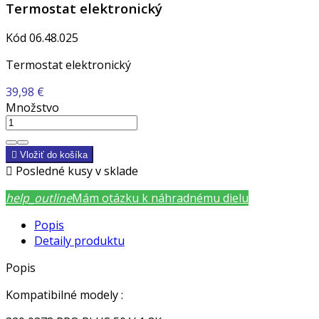
Termostat elektronický
Kód
06.48.025
Termostat elektronický
39,98 €
Množstvo

Vložiť do košíka

Posledné kusy v sklade
help_outline
Mám otázku k náhradnému dielu
Popis
Detaily produktu
Popis
Kompatibilné modely :