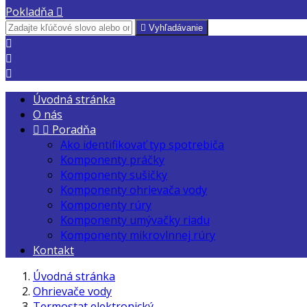
Pokladňa


Vyhľadávanie



Úvodná stránka
O nás


Poradňa
Ako identifikovať typ spotrebiča
Komponenty práčky
Komponenty sušičky
Komponenty ohrievača vody
Komponenty rúry
Komponenty umývačky riadu
Komponenty mikrovlnnej rúry
Kontakt
Úvodná stránka
Ohrievače vody
Termostat elektronický