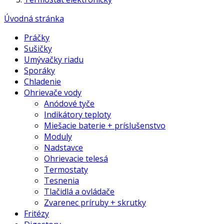
Úvodná stránka
Práčky
Sušičky
Umývačky riadu
Sporáky
Chladenie
Ohrievače vody
Anódové tyče
Indikátory teploty
Miešacie baterie + príslušenstvo
Moduly
Nadstavce
Ohrievacie telesá
Termostaty
Tesnenia
Tlačidlá a ovládače
Zvarenec príruby + skrutky
Fritézy