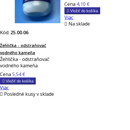
Cena
4,10 €

Vložiť do košíka
Viac

Na sklade
Kód:
25.00.06
Žehlička - odstraňovač
vodného kameňa
Žehlička - odstraňovač
vodného kameňa
Cena
5,54 €

Vložiť do košíka
Viac

Posledné kusy v sklade