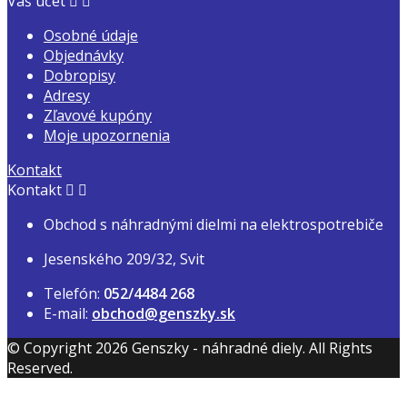
Váš účet


Osobné údaje
Objednávky
Dobropisy
Adresy
Zľavové kupóny
Moje upozornenia
Kontakt
Kontakt


Obchod s náhradnými dielmi na elektrospotrebiče
Jesenského 209/32, Svit
Telefón:
052/4484 268
E-mail:
obchod@genszky.sk
© Copyright 2026 Genszky - náhradné diely. All Rights
Reserved.