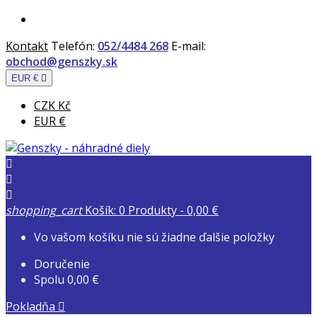
Kontakt
Telefón:
052/4484 268
E-mail:
obchod@genszky.sk
EUR €

CZK Kč
EUR €



shopping_cart
Košík:
0
Produkty - 0,00 €
Vo vašom košíku nie sú žiadne ďalšie položky
Doručenie
Spolu
0,00 €
Pokladňa
