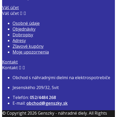
Váš účet
Váš účet


Osobné údaje
Objednávky
Dobropisy
Adresy
Zľavové kupóny
Moje upozornenia
Kontakt
Kontakt


Obchod s náhradnými dielmi na elektrospotrebiče
Jesenského 209/32, Svit
Telefón:
052/4484 268
E-mail:
obchod@genszky.sk
© Copyright 2026 Genszky - náhradné diely. All Rights