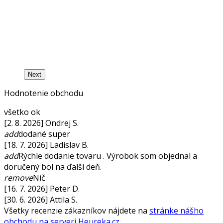
Next
Hodnotenie obchodu
všetko ok
[2. 8. 2026] Ondrej S.
add
dodané super
[18. 7. 2026] Ladislav B.
add
Rýchle dodanie tovaru . Výrobok som objednal a
doručený bol na ďalší deň.
remove
Nič
[16. 7. 2026] Peter D.
[30. 6. 2026] Attila S.
Všetky recenzie zákazníkov nájdete na
stránke nášho
obchodu na serveri Heureka.cz
.