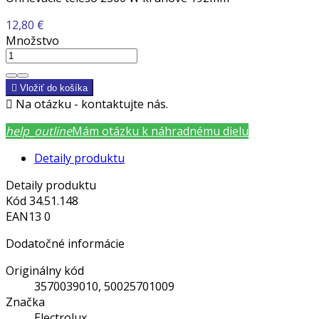
12,80 €
Množstvo

Vložiť do košíka

Na otázku - kontaktujte nás.
help_outline
Mám otázku k náhradnému dielu
Detaily produktu
Detaily produktu
Kód
34.51.148
EAN13
0
Dodatočné informácie
Originálny kód
3570039010, 50025701009
Značka
Electrolux