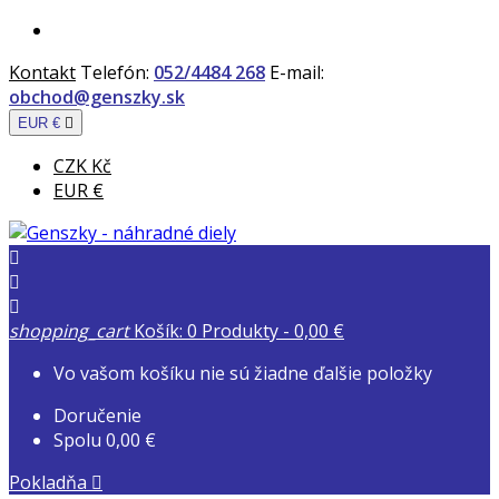
Kontakt
Telefón:
052/4484 268
E-mail:
obchod@genszky.sk
EUR €

CZK Kč
EUR €



shopping_cart
Košík:
0
Produkty - 0,00 €
Vo vašom košíku nie sú žiadne ďalšie položky
Doručenie
Spolu
0,00 €
Pokladňa
