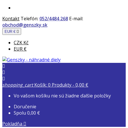
Kontakt
Telefón:
052/4484 268
E-mail:
obchod@genszky.sk
EUR €

CZK Kč
EUR €



shopping_cart
Košík:
0
Produkty - 0,00 €
Vo vašom košíku nie sú žiadne ďalšie položky
Doručenie
Spolu
0,00 €
Pokladňa
