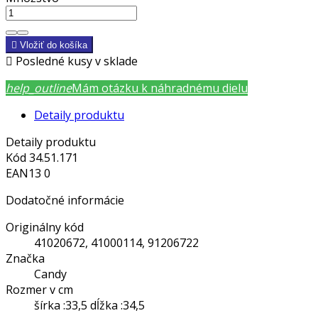

Vložiť do košíka

Posledné kusy v sklade
help_outline
Mám otázku k náhradnému dielu
Detaily produktu
Detaily produktu
Kód
34.51.171
EAN13
0
Dodatočné informácie
Originálny kód
41020672, 41000114, 91206722
Značka
Candy
Rozmer v cm
šírka :33,5 dĺžka :34,5