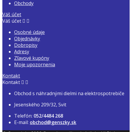
Obchody
Váš účet
Váš účet


Osobné údaje
Objednávky
Dobropisy
Adresy
Zľavové kupóny
Moje upozornenia
Kontakt
Kontakt


Obchod s náhradnými dielmi na elektrospotrebiče
Jesenského 209/32, Svit
Telefón:
052/4484 268
E-mail:
obchod@genszky.sk