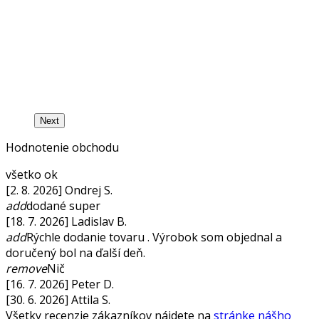
Next
Hodnotenie obchodu
všetko ok
[2. 8. 2026] Ondrej S.
add
dodané super
[18. 7. 2026] Ladislav B.
add
Rýchle dodanie tovaru . Výrobok som objednal a
doručený bol na ďalší deň.
remove
Nič
[16. 7. 2026] Peter D.
[30. 6. 2026] Attila S.
Všetky recenzie zákazníkov nájdete na
stránke nášho