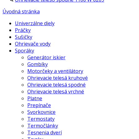
Úvodná stránka
Univerzálne diely
Práčky
Sušičky
Ohrievače vody
Sporáky
Generátor iskier
Gombíky
Motorčeky a ventilátory
Ohrievacie telesá kruhové
Ohrievacie telesá spodné
Ohrievacie telesá vrchné
Platne
Prepínače
Svorkovnice
Termostaty
Termočlánky
Tesnenia dverí