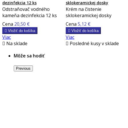
dezinfekcia 12 ks
sklokeramickej dosky
Odstraňovač vodného
Krém na čistenie
kameňa dezinfekcia 12 ks
sklokeramickej dosky
Cena
20,50 €
Cena
5,12 €

Vložiť do košíka

Vložiť do košíka
Viac
Viac

Na sklade

Posledné kusy v sklade
Môže sa hodiť
Previous