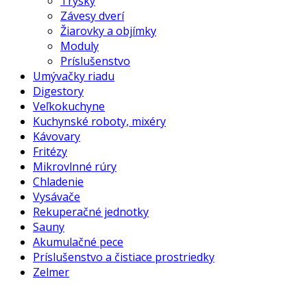
Trysky
Závesy dverí
Žiarovky a objímky
Moduly
Príslušenstvo
Umývačky riadu
Digestory
Veľkokuchyne
Kuchynské roboty, mixéry
Kávovary
Fritézy
Mikrovlnné rúry
Chladenie
Vysávače
Rekuperačné jednotky
Sauny
Akumulačné pece
Príslušenstvo a čistiace prostriedky
Zelmer