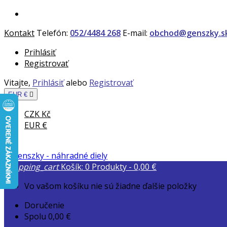
Kontakt
Telefón:
052/4484 268
E-mail:
obchod@genszky.s
Prihlásiť
Registrovať
Vitajte,
Prihlásiť
alebo
Registrovať
EUR €

CZK Kč
EUR €
shopping_cart
Košík:
0
Produkty - 0,00 €
Vo vašom košíku nie sú žiadne ďalšie položky
Doručenie
Spolu
0,00 €