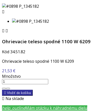



Ohrievacie teleso spodné 1100 W 6209
Kód
34.51.82
Ohrievacie teleso spodné 1100 W 6209
21,53 €
Množstvo

Vložiť do košíka

Na sklade
help_outline
Mám otázku k náhradnému dielu