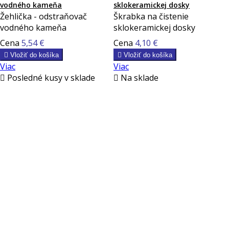
vodného kameňa
sklokeramickej dosky
Žehlička - odstraňovač
Škrabka na čistenie
vodného kameňa
sklokeramickej dosky
Cena
5,54 €
Cena
4,10 €

Vložiť do košíka

Vložiť do košíka
Viac
Viac

Posledné kusy v sklade

Na sklade