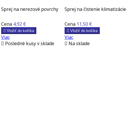
Sprej na nerezové povrchy
Sprej na čistenie klimatizácie
Cena
4,92 €
Cena
11,50 €

Vložiť do košíka

Vložiť do košíka
Viac
Viac

Posledné kusy v sklade

Na sklade