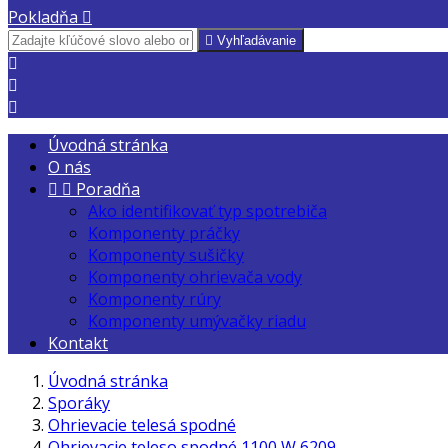
Pokladňa


Vyhľadávanie



Úvodná stránka
O nás


Poradňa
Ako identifikovať typ spotrebiča
Komponenty práčky
Komponenty sušičky
Komponenty ohrievača vody
Komponenty rúry
Komponenty umývačky riadu
Kontakt
Úvodná stránka
Sporáky
Ohrievacie telesá spodné
Ohrievacie teleso spodné 1100 W 6209