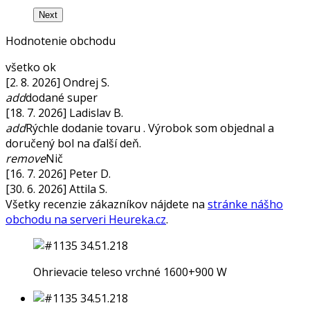
Next
Hodnotenie obchodu
všetko ok
[2. 8. 2026] Ondrej S.
add
dodané super
[18. 7. 2026] Ladislav B.
add
Rýchle dodanie tovaru . Výrobok som objednal a
doručený bol na ďalší deň.
remove
Nič
[16. 7. 2026] Peter D.
[30. 6. 2026] Attila S.
Všetky recenzie zákazníkov nájdete na
stránke nášho
obchodu na serveri Heureka.cz
.
Ohrievacie teleso vrchné 1600+900 W