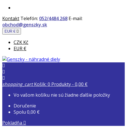
Kontakt
Telefón:
052/4484 268
E-mail:
obchod@genszky.sk
EUR €

CZK Kč
EUR €



shopping_cart
Košík:
0
Produkty - 0,00 €
Vo vašom košíku nie sú žiadne ďalšie položky
Doručenie
Spolu
0,00 €
Pokladňa
