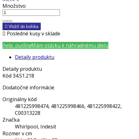
Množstvo

Vložiť do košíka

Posledné kusy v sklade
help_outline
Mám otázku k náhradnému dielu
Detaily produktu
Detaily produktu
Kód
34.51.218
Dodatočné informácie
Originálny kód
481225998474, 481225998466, 481225998422,
C00313228
Značka
Whirlpool, Indesit
Rozmer v cm