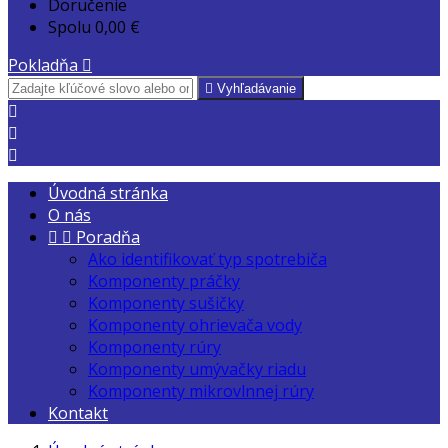
Doručenie
Spolu
0,00 €
Pokladňa


Vyhľadávanie



Úvodná stránka
O nás


Poradňa
Ako identifikovať typ spotrebiča
Komponenty práčky
Komponenty sušičky
Komponenty ohrievača vody
Komponenty rúry
Komponenty umývačky riadu
Komponenty mikrovlnnej rúry
Kontakt