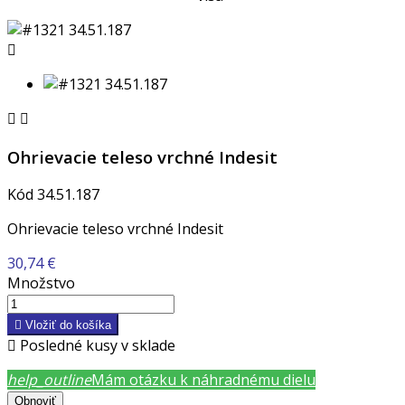



Ohrievacie teleso vrchné Indesit
Kód
34.51.187
Ohrievacie teleso vrchné Indesit
30,74 €
Množstvo

Vložiť do košíka

Posledné kusy v sklade
help_outline
Mám otázku k náhradnému dielu