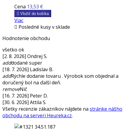
Cena
13,53 €

Vložiť do košíka
Viac

Posledné kusy v sklade
Hodnotenie obchodu
všetko ok
[2. 8. 2026] Ondrej S.
add
dodané super
[18. 7. 2026] Ladislav B.
add
Rýchle dodanie tovaru . Výrobok som objednal a
doručený bol na ďalší deň.
remove
Nič
[16. 7. 2026] Peter D.
[30. 6. 2026] Attila S.
Všetky recenzie zákazníkov nájdete na
stránke nášho
obchodu na serveri Heureka.cz
.