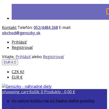
Kontakt
Telefón:
052/4484 268
E-mail:
obchod@genszky.sk
Prihlásiť
Registrovať
Vitajte,
Prihlásiť
alebo
Registrovať
EUR €

CZK Kč
EUR €
shopping_cart
Košík:
0
Produkty - 0,00 €
Vo vašom košíku nie sú žiadne ďalšie položky