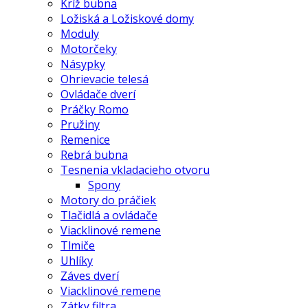
Kríž bubna
Ložiská a Ložiskové domy
Moduly
Motorčeky
Násypky
Ohrievacie telesá
Ovládače dverí
Práčky Romo
Pružiny
Remenice
Rebrá bubna
Tesnenia vkladacieho otvoru
Spony
Motory do práčiek
Tlačidlá a ovládače
Viacklinové remene
Tlmiče
Uhlíky
Záves dverí
Viacklinové remene
Zátky filtra