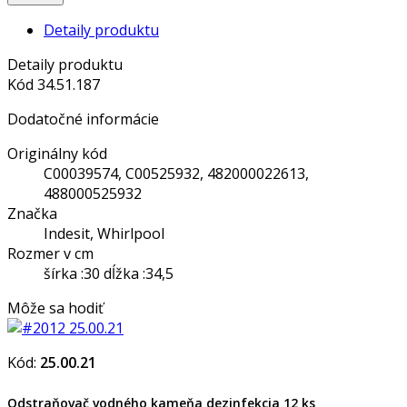
Detaily produktu
Detaily produktu
Kód
34.51.187
Dodatočné informácie
Originálny kód
C00039574, C00525932, 482000022613,
488000525932
Značka
Indesit, Whirlpool
Rozmer v cm
šírka :30 dĺžka :34,5
Môže sa hodiť
Kód:
25.00.21
Odstraňovač vodného kameňa dezinfekcia 12 ks