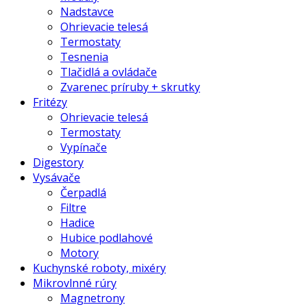
Nadstavce
Ohrievacie telesá
Termostaty
Tesnenia
Tlačidlá a ovládače
Zvarenec príruby + skrutky
Fritézy
Ohrievacie telesá
Termostaty
Vypínače
Digestory
Vysávače
Čerpadlá
Filtre
Hadice
Hubice podlahové
Motory
Kuchynské roboty, mixéry
Mikrovlnné rúry
Magnetrony