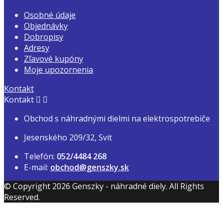
Osobné údaje
Objednávky
Dobropisy
Adresy
Zľavové kupóny
Moje upozornenia
Kontakt
Kontakt


Obchod s náhradnými dielmi na elektrospotrebiče
Jesenského 209/32, Svit
Telefón:
052/4484 268
E-mail:
obchod@genszky.sk
© Copyright 2026 Genszky - náhradné diely. All Rights
Reserved.