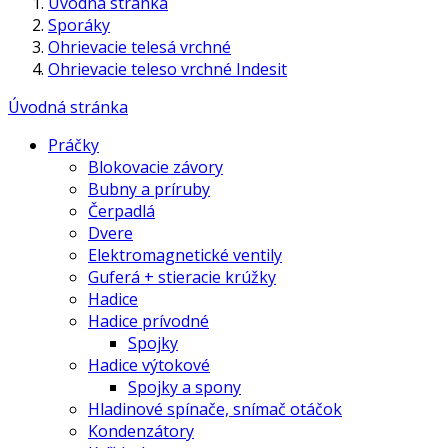
Úvodná stránka
Sporáky
Ohrievacie telesá vrchné
Ohrievacie teleso vrchné Indesit
Úvodná stránka
Práčky
Blokovacie závory
Bubny a príruby
Čerpadlá
Dvere
Elektromagnetické ventily
Guferá + stieracie krúžky
Hadice
Hadice prívodné
Spojky
Hadice výtokové
Spojky a spony
Hladinové spínače, snímač otáčok
Kondenzátory