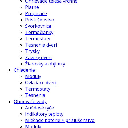
Ohrievacie telesá vrchné
Platne
Prepínače
Príslušenstvo
Svorkovnice
Termočlánky
Termostaty
Tesnenia dverí
Trysky
Závesy dverí
Žiarovky a objímky
Chladenie
Moduly
Ovládače dverí
Termostaty
Tesnenia
Ohrievače vody
Anódové tyče
Indikátory teploty
Miešacie baterie + príslušenstvo
Moduly