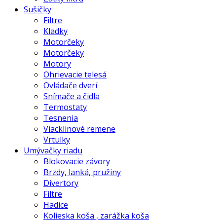
Sušičky
Filtre
Kladky
Motorčeky
Motorčeky
Motory
Ohrievacie telesá
Ovládače dverí
Snímače a čidla
Termostaty
Tesnenia
Viacklinové remene
Vrtulky
Umývačky riadu
Blokovacie závory
Brzdy, lanká, pružiny
Divertory
Filtre
Hadice
Kolieska koša , zarážka koša