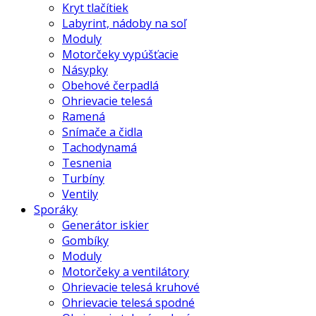
Kryt tlačítiek
Labyrint, nádoby na soľ
Moduly
Motorčeky vypúšťacie
Násypky
Obehové čerpadlá
Ohrievacie telesá
Ramená
Snímače a čidla
Tachodynamá
Tesnenia
Turbíny
Ventily
Sporáky
Generátor iskier
Gombíky
Moduly
Motorčeky a ventilátory
Ohrievacie telesá kruhové
Ohrievacie telesá spodné