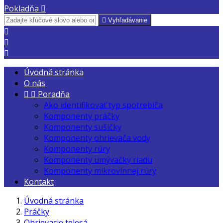
Pokladňa


Vyhľadávanie



Úvodná stránka
O nás


Poradňa
Ako identifikovať typ spotrebiča
Komponenty práčky
Komponenty sušičky
Komponenty ohrievača vody
Komponenty rúry
Komponenty umývačky riadu
Komponenty mikrovlnnej rúry
Kontakt
Úvodná stránka
Práčky
Ohrievacie telesá