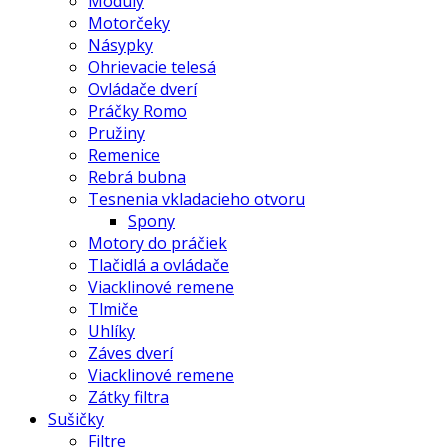
Moduly
Motorčeky
Násypky
Ohrievacie telesá
Ovládače dverí
Práčky Romo
Pružiny
Remenice
Rebrá bubna
Tesnenia vkladacieho otvoru
Spony
Motory do práčiek
Tlačidlá a ovládače
Viacklinové remene
Tlmiče
Uhlíky
Záves dverí
Viacklinové remene
Zátky filtra
Sušičky
Filtre