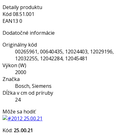
Detaily produktu
Kód
08.51.001
EAN13
0
Dodatočné informácie
Originálny kód
00265961, 00640435, 12024403, 12029196,
12032255, 12042284, 12045481
Výkon (W)
2000
Značka
Bosch, Siemens
Dĺžka v cm od príruby
24
Môže sa hodiť
Kód:
25.00.21