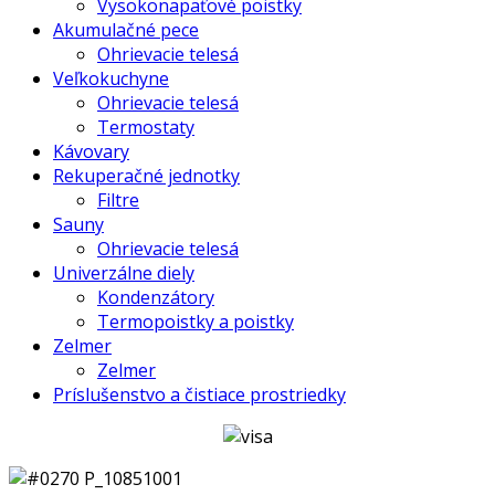
Vysokonapäťové poistky
Akumulačné pece
Ohrievacie telesá
Veľkokuchyne
Ohrievacie telesá
Termostaty
Kávovary
Rekuperačné jednotky
Filtre
Sauny
Ohrievacie telesá
Univerzálne diely
Kondenzátory
Termopoistky a poistky
Zelmer
Zelmer
Príslušenstvo a čistiace prostriedky