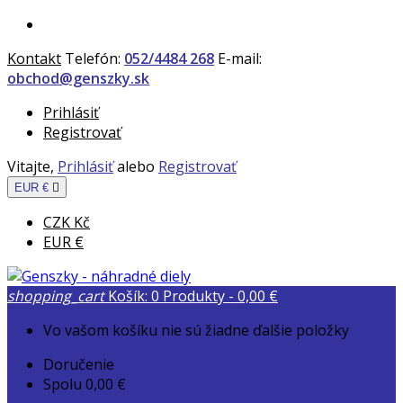
Kontakt
Telefón:
052/4484 268
E-mail:
obchod@genszky.sk
Prihlásiť
Registrovať
Vitajte,
Prihlásiť
alebo
Registrovať
EUR €

CZK Kč
EUR €
shopping_cart
Košík:
0
Produkty - 0,00 €
Vo vašom košíku nie sú žiadne ďalšie položky
Doručenie
Spolu
0,00 €