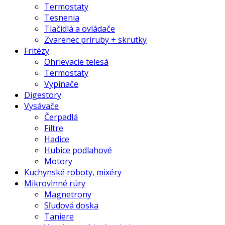
Termostaty
Tesnenia
Tlačidlá a ovládače
Zvarenec príruby + skrutky
Fritézy
Ohrievacie telesá
Termostaty
Vypínače
Digestory
Vysávače
Čerpadlá
Filtre
Hadice
Hubice podlahové
Motory
Kuchynské roboty, mixéry
Mikrovlnné rúry
Magnetrony
Sľudová doska
Taniere