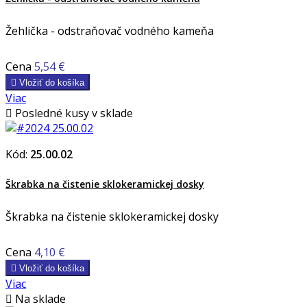
Žehlička - odstraňovač vodného kameňa
Cena
5,54 €

Vložiť do košíka
Viac

Posledné kusy v sklade
Kód:
25.00.02
Škrabka na čistenie sklokeramickej dosky
Škrabka na čistenie sklokeramickej dosky
Cena
4,10 €

Vložiť do košíka
Viac

Na sklade