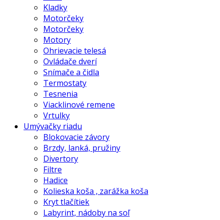
Kladky
Motorčeky
Motorčeky
Motory
Ohrievacie telesá
Ovládače dverí
Snímače a čidla
Termostaty
Tesnenia
Viacklinové remene
Vrtulky
Umývačky riadu
Blokovacie závory
Brzdy, lanká, pružiny
Divertory
Filtre
Hadice
Kolieska koša , zarážka koša
Kryt tlačítiek
Labyrint, nádoby na soľ