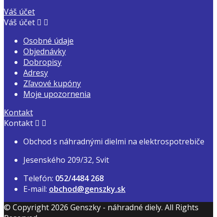
Váš účet
Váš účet


Osobné údaje
Objednávky
Dobropisy
Adresy
Zľavové kupóny
Moje upozornenia
Kontakt
Kontakt


Obchod s náhradnými dielmi na elektrospotrebiče
Jesenského 209/32, Svit
Telefón:
052/4484 268
E-mail:
obchod@genszky.sk
© Copyright 2026 Genszky - náhradné diely. All Rights