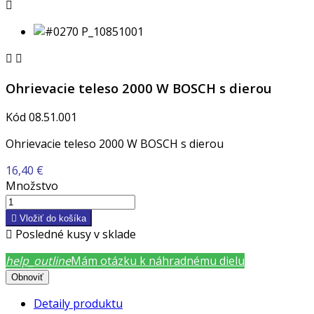



Ohrievacie teleso 2000 W BOSCH s dierou
Kód
08.51.001
Ohrievacie teleso 2000 W BOSCH s dierou
16,40 €
Množstvo

Vložiť do košíka

Posledné kusy v sklade
help_outline
Mám otázku k náhradnému dielu
Detaily produktu