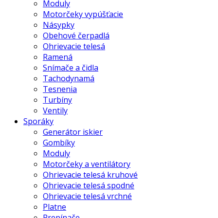
Moduly
Motorčeky vypúšťacie
Násypky
Obehové čerpadlá
Ohrievacie telesá
Ramená
Snímače a čidla
Tachodynamá
Tesnenia
Turbíny
Ventily
Sporáky
Generátor iskier
Gombíky
Moduly
Motorčeky a ventilátory
Ohrievacie telesá kruhové
Ohrievacie telesá spodné
Ohrievacie telesá vrchné
Platne
Prepínače