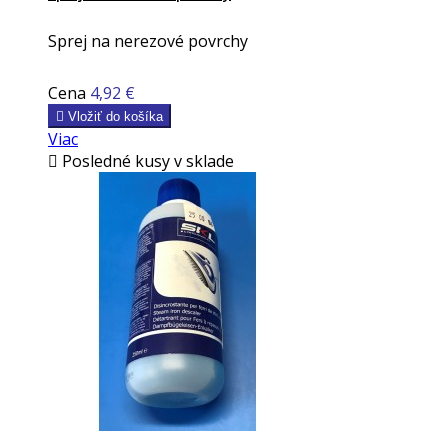
Sprej na nerezové povrchy
Cena
4,92 €

Vložiť do košíka
Viac

Posledné kusy v sklade