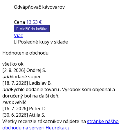
Odvápňovač kávovarov
Cena
13,53 €

Vložiť do košíka
Viac

Posledné kusy v sklade
Hodnotenie obchodu
všetko ok
[2. 8. 2026] Ondrej S.
add
dodané super
[18. 7. 2026] Ladislav B.
add
Rýchle dodanie tovaru . Výrobok som objednal a
doručený bol na ďalší deň.
remove
Nič
[16. 7. 2026] Peter D.
[30. 6. 2026] Attila S.
Všetky recenzie zákazníkov nájdete na
stránke nášho
obchodu na serveri Heureka.cz
.