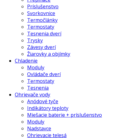
Príslušenstvo
Svorkovnice
Termočlánky
Termostaty
Tesnenia dverí
Trysky
Závesy dverí
Žiarovky a objímky
Chladenie
Moduly
Ovládače dverí
Termostaty
Tesnenia
Ohrievače vody
Anódové tyče
Indikátory teploty
Miešacie baterie + príslušenstvo
Moduly
Nadstavce
Ohrievacie telesá