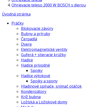
Ohrievacie teleso 2000 W BOSCH s dierou
Úvodná stránka
Práčky
Blokovacie závory
Bubny a príruby
Čerpadlá
Dvere
Elektromagnetické ventily
Guferá + stieracie krúžky
Hadice
Hadice prívodné
Spojky
Hadice výtokové
Spojky a spony
Hladinové spínače, snímač otáčok
Kondenzátory
Kríž bubna
Ložiská a Ložiskové domy