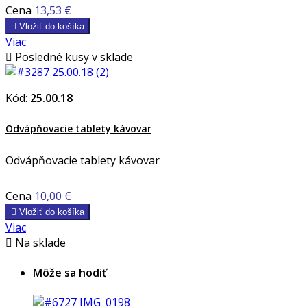
Cena
13,53 €

Vložiť do košíka
Viac

Posledné kusy v sklade
Kód:
25.00.18
Odvápňovacie tablety kávovar
Odvápňovacie tablety kávovar
Cena
10,00 €

Vložiť do košíka
Viac

Na sklade
Môže sa hodiť