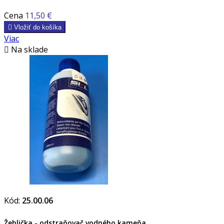
Cena
11,50 €

Vložiť do košíka
Viac

Na sklade
Kód:
25.00.06
Žehlička - odstraňovač vodného kameňa