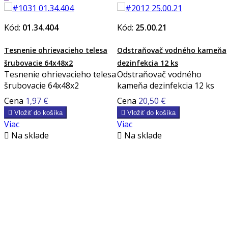
Kód:
01.34.404
Kód:
25.00.21
Tesnenie ohrievacieho telesa
Odstraňovač vodného kameňa
šrubovacie 64x48x2
dezinfekcia 12 ks
Tesnenie ohrievacieho telesa
Odstraňovač vodného
šrubovacie 64x48x2
kameňa dezinfekcia 12 ks
Cena
1,97 €
Cena
20,50 €

Vložiť do košíka

Vložiť do košíka
Viac
Viac

Na sklade

Na sklade