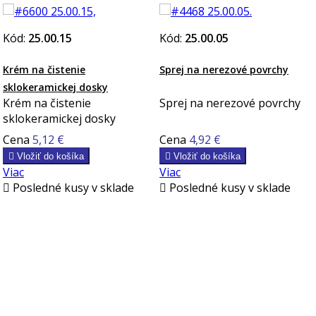
Kód:
25.00.15
Kód:
25.00.05
Krém na čistenie
Sprej na nerezové povrchy
sklokeramickej dosky
Krém na čistenie
Sprej na nerezové povrchy
sklokeramickej dosky
Cena
5,12 €
Cena
4,92 €

Vložiť do košíka

Vložiť do košíka
Viac
Viac

Posledné kusy v sklade

Posledné kusy v sklade