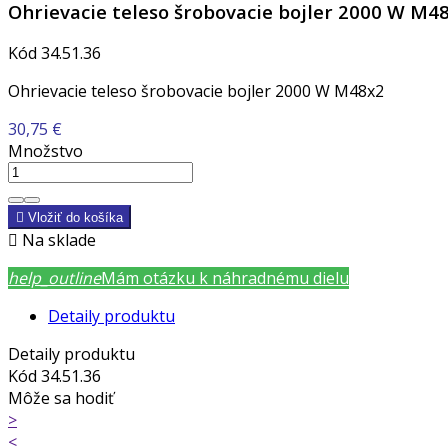
Ohrievacie teleso šrobovacie bojler 2000 W M4
Kód
34.51.36
Ohrievacie teleso šrobovacie bojler 2000 W M48x2
30,75 €
Množstvo

Vložiť do košíka

Na sklade
help_outline
Mám otázku k náhradnému dielu
Detaily produktu
Detaily produktu
Kód
34.51.36
Môže sa hodiť
>
<