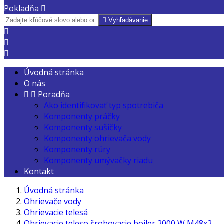
Pokladňa


Vyhľadávanie



Úvodná stránka
O nás


Poradňa
Ako identifikovať typ spotrebiča
Komponenty práčky
Komponenty sušičky
Komponenty ohrievača vody
Komponenty rúry
Komponenty umývačky riadu
Kontakt
Úvodná stránka
Ohrievače vody
Ohrievacie telesá
Ohrievacie teleso šrobovacie bojler 2000 W M48x2