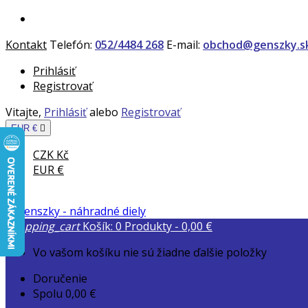
Kontakt
Telefón:
052/4484 268
E-mail:
obchod@genszky.s
Prihlásiť
Registrovať
Vitajte,
Prihlásiť
alebo
Registrovať
EUR €

CZK Kč
EUR €
shopping_cart
Košík:
0
Produkty - 0,00 €
Vo vašom košíku nie sú žiadne ďalšie položky
Doručenie
Spolu
0,00 €