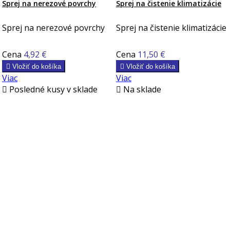
Sprej na nerezové povrchy
Sprej na čistenie klimatizácie
Sprej na nerezové povrchy
Sprej na čistenie klimatizácie
Cena
4,92 €
Cena
11,50 €

Vložiť do košíka

Vložiť do košíka
Viac
Viac

Posledné kusy v sklade

Na sklade