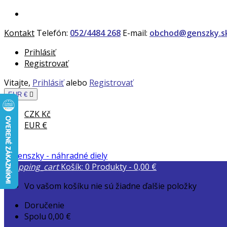
Kontakt
Telefón:
052/4484 268
E-mail:
obchod@genszky.s
Prihlásiť
Registrovať
Vitajte,
Prihlásiť
alebo
Registrovať
EUR €

CZK Kč
EUR €
shopping_cart
Košík:
0
Produkty - 0,00 €
Vo vašom košíku nie sú žiadne ďalšie položky
Doručenie
Spolu
0,00 €