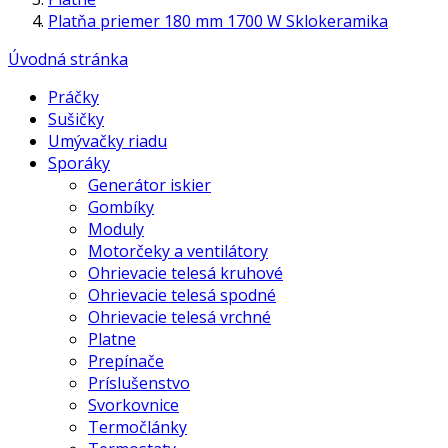
Platňa priemer 180 mm 1700 W Sklokeramika
Úvodná stránka
Práčky
Sušičky
Umývačky riadu
Sporáky
Generátor iskier
Gombíky
Moduly
Motorčeky a ventilátory
Ohrievacie telesá kruhové
Ohrievacie telesá spodné
Ohrievacie telesá vrchné
Platne
Prepínače
Príslušenstvo
Svorkovnice
Termočlánky