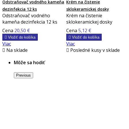
Odstraňovač vodného kameňa
Krém na čistenie
dezinfekcia 12 ks
sklokeramickej dosky
Odstraňovač vodného
Krém na čistenie
kameňa dezinfekcia 12 ks
sklokeramickej dosky
Cena
20,50 €
Cena
5,12 €

Vložiť do košíka

Vložiť do košíka
Viac
Viac

Na sklade

Posledné kusy v sklade
Môže sa hodiť
Previous