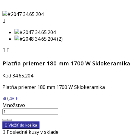



Platňa priemer 180 mm 1700 W Sklokeramika
Kód
34.65.204
Platňa priemer 180 mm 1700 W Sklokeramika
40,48 €
Množstvo

Vložiť do košíka

Posledné kusy v sklade