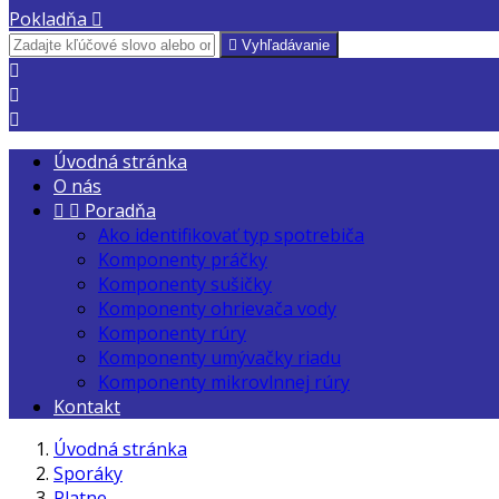
Pokladňa


Vyhľadávanie



Úvodná stránka
O nás


Poradňa
Ako identifikovať typ spotrebiča
Komponenty práčky
Komponenty sušičky
Komponenty ohrievača vody
Komponenty rúry
Komponenty umývačky riadu
Komponenty mikrovlnnej rúry
Kontakt
Úvodná stránka
Sporáky
Platne