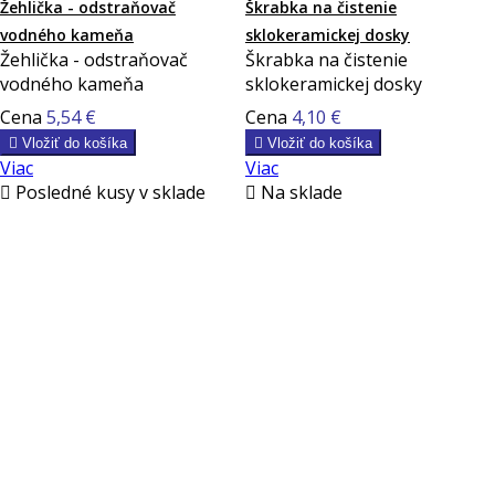
Žehlička - odstraňovač
Škrabka na čistenie
vodného kameňa
sklokeramickej dosky
Žehlička - odstraňovač
Škrabka na čistenie
vodného kameňa
sklokeramickej dosky
Cena
5,54 €
Cena
4,10 €

Vložiť do košíka

Vložiť do košíka
Viac
Viac

Posledné kusy v sklade

Na sklade