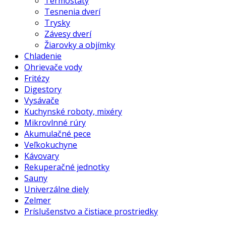
Termostaty
Tesnenia dverí
Trysky
Závesy dverí
Žiarovky a objímky
Chladenie
Ohrievače vody
Fritézy
Digestory
Vysávače
Kuchynské roboty, mixéry
Mikrovlnné rúry
Akumulačné pece
Veľkokuchyne
Kávovary
Rekuperačné jednotky
Sauny
Univerzálne diely
Zelmer
Príslušenstvo a čistiace prostriedky