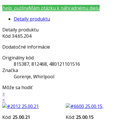
help_outline
Mám otázku k náhradnému dielu
Detaily produktu
Detaily produktu
Kód
34.65.204
Dodatočné informácie
Originálny kód
815387, 812468, 480121101516
Značka
Gorenje, Whirlpool
Môže sa hodiť
>
<
Kód:
25.00.21
Kód:
25.00.15