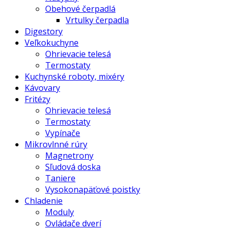
Obehové čerpadlá
Vrtulky čerpadla
Digestory
Veľkokuchyne
Ohrievacie telesá
Termostaty
Kuchynské roboty, mixéry
Kávovary
Fritézy
Ohrievacie telesá
Termostaty
Vypínače
Mikrovlnné rúry
Magnetrony
Sľudová doska
Taniere
Vysokonapäťové poistky
Chladenie
Moduly
Ovládače dverí