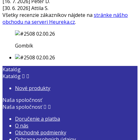
[16. 7. 2026] Peter D.
[30. 6. 2026] Attila S.
Všetky recenzie zákazníkov nájdete na
stránke nášho
obchodu na serveri Heureka.cz
.
Gombík
Katalóg
Katalóg


Nové produkty
Naša spoločnosť
Naša spoločnosť


Doručenie a platba
O nás
Obchodné podmienky
Ochrana osobných údajov