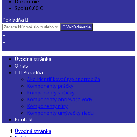
Doručenie
Spolu
0,00 €
Pokladňa


Vyhľadávanie



Úvodná stránka
O nás


Poradňa
Ako identifikovať typ spotrebiča
Komponenty práčky
Komponenty sušičky
Komponenty ohrievača vody
Komponenty rúry
Komponenty umývačky riadu
Kontakt
Úvodná stránka