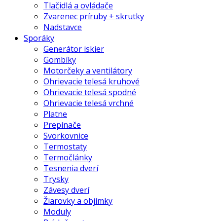
Tlačidlá a ovládače
Zvarenec príruby + skrutky
Nadstavce
Sporáky
Generátor iskier
Gombíky
Motorčeky a ventilátory
Ohrievacie telesá kruhové
Ohrievacie telesá spodné
Ohrievacie telesá vrchné
Platne
Prepínače
Svorkovnice
Termostaty
Termočlánky
Tesnenia dverí
Trysky
Závesy dverí
Žiarovky a objímky
Moduly