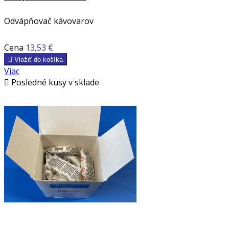
Odvápňovač kávovarov
Cena
13,53 €

Vložiť do košíka
Viac

Posledné kusy v sklade