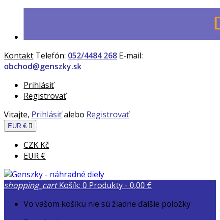
Kontakt
Telefón:
052/4484 268
E-mail:
obchod@genszky.sk
Prihlásiť
Registrovať
Vitajte,
Prihlásiť
alebo
Registrovať
EUR €

CZK Kč
EUR €
shopping_cart
Košík:
0
Produkty - 0,00 €
Vo vašom košíku nie sú žiadne ďalšie položky