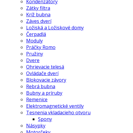
Kondenzátory
Zátky filtra
Kríž bubna
Záves dverí
Ložiská a Ložiskové domy
Čerpadlá
Moduly
Práčky Romo
Pružiny
Dvere
Ohrievacie telesá
Ovládače dverí
Blokovacie závory
Rebrá bubna
Bubny a príruby
Remenice
Elektromagnetické ventily
Tesnenia vkladacieho otvoru
Spony
Násypky
Motorčeky