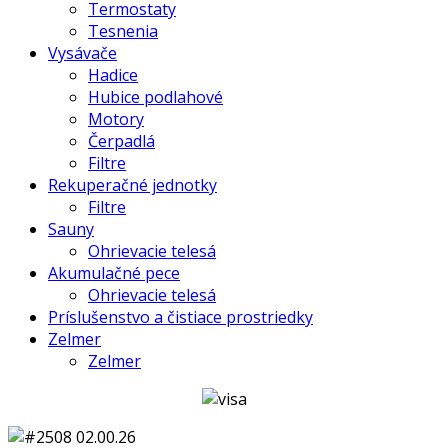
Termostaty
Tesnenia
Vysávače
Hadice
Hubice podlahové
Motory
Čerpadlá
Filtre
Rekuperačné jednotky
Filtre
Sauny
Ohrievacie telesá
Akumulačné pece
Ohrievacie telesá
Príslušenstvo a čistiace prostriedky
Zelmer
Zelmer