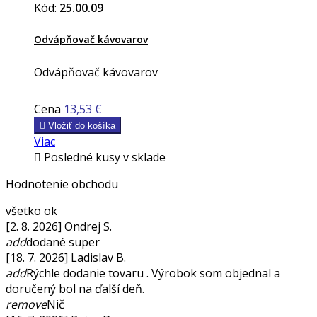
Kód:
25.00.09
Odvápňovač kávovarov
Odvápňovač kávovarov
Cena
13,53 €

Vložiť do košíka
Viac

Posledné kusy v sklade
Hodnotenie obchodu
všetko ok
[2. 8. 2026] Ondrej S.
add
dodané super
[18. 7. 2026] Ladislav B.
add
Rýchle dodanie tovaru . Výrobok som objednal a
doručený bol na ďalší deň.
remove
Nič