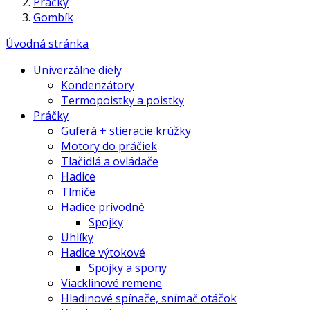
Práčky
Gombík
Úvodná stránka
Univerzálne diely
Kondenzátory
Termopoistky a poistky
Práčky
Guferá + stieracie krúžky
Motory do práčiek
Tlačidlá a ovládače
Hadice
Tlmiče
Hadice prívodné
Spojky
Uhlíky
Hadice výtokové
Spojky a spony
Viacklinové remene
Hladinové spínače, snímač otáčok