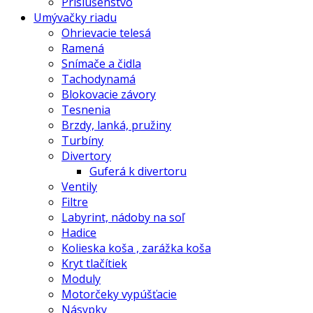
Príslušenstvo
Umývačky riadu
Ohrievacie telesá
Ramená
Snímače a čidla
Tachodynamá
Blokovacie závory
Tesnenia
Brzdy, lanká, pružiny
Turbíny
Divertory
Guferá k divertoru
Ventily
Filtre
Labyrint, nádoby na soľ
Hadice
Kolieska koša , zarážka koša
Kryt tlačítiek
Moduly
Motorčeky vypúšťacie
Násypky