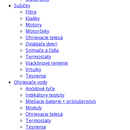
Sušičky
Filtre
Kladky
Motory
Motorčeky
Ohrievacie telesá
Ovládače dverí
Snímače a čidla
Termostaty
Viacklinové remene
Vrtulky
Tesnenia
Ohrievače vody
Anódové tyče
Indikátory teploty
Miešacie baterie + príslušenstvo
Moduly
Ohrievacie telesá
Termostaty
Tesnenia