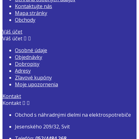
Kontaktujte nás
Mapa stránky
Obchody
Váš účet
Váš účet


Osobné údaje
Objednávky
Dobropisy
Adresy
Zľavové kupóny
Moje upozornenia
Kontakt
Kontakt


Obchod s náhradnými dielmi na elektrospotrebiče
Jesenského 209/32, Svit
Telefón:
052/4484 268