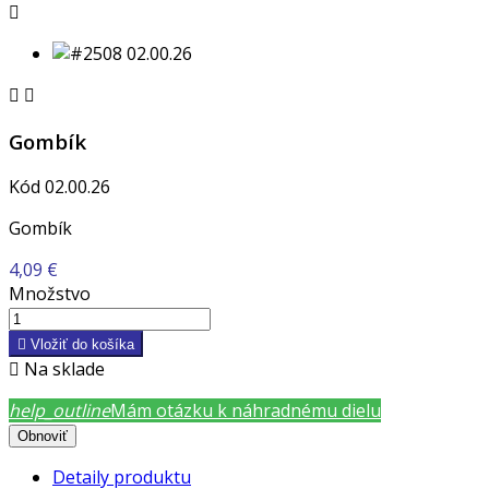



Gombík
Kód
02.00.26
Gombík
4,09 €
Množstvo

Vložiť do košíka

Na sklade
help_outline
Mám otázku k náhradnému dielu
Detaily produktu