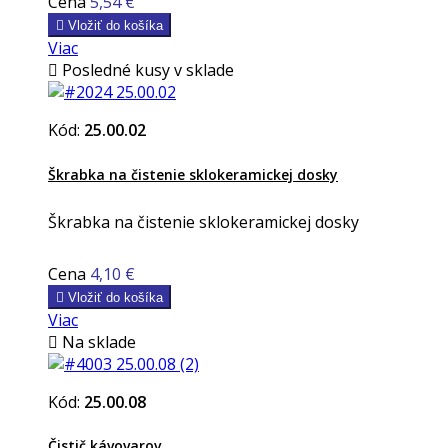
Cena
5,54 €

Vložiť do košíka
Viac

Posledné kusy v sklade
Kód:
25.00.02
Škrabka na čistenie sklokeramickej dosky
Škrabka na čistenie sklokeramickej dosky
Cena
4,10 €

Vložiť do košíka
Viac

Na sklade
Kód:
25.00.08
Čistič kávovarov