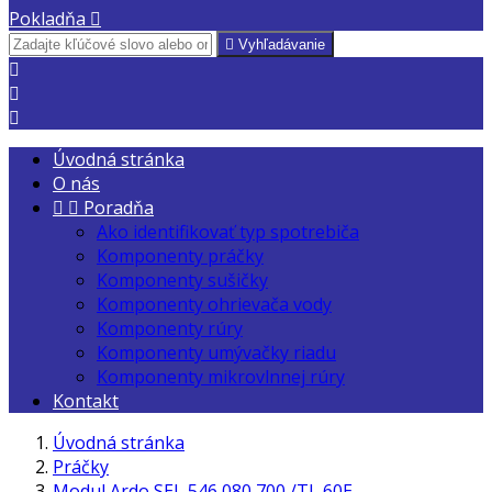
Pokladňa


Vyhľadávanie



Úvodná stránka
O nás


Poradňa
Ako identifikovať typ spotrebiča
Komponenty práčky
Komponenty sušičky
Komponenty ohrievača vody
Komponenty rúry
Komponenty umývačky riadu
Komponenty mikrovlnnej rúry
Kontakt
Úvodná stránka
Práčky
Modul Ardo SEL 546 080 700 /TL 60E