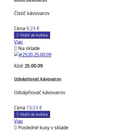
Čistič kávovarov
Cena
9,23 €

Vložiť do košíka
Viac

Na sklade
Kód:
25.00.09
Odvápňovač kávovarov
Odvápňovač kávovarov
Cena
13,53 €

Vložiť do košíka
Viac

Posledné kusy v sklade