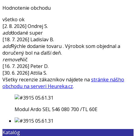
Hodnotenie obchodu
všetko ok
[2. 8. 2026] Ondrej S.
add
dodané super
[18. 7. 2026] Ladislav B.
add
Rýchle dodanie tovaru . Výrobok som objednal a
doručený bol na ďalší deň.
remove
Nič
[16. 7. 2026] Peter D.
[30. 6. 2026] Attila S.
Všetky recenzie zákazníkov nájdete na
stránke nášho
obchodu na serveri Heureka.cz
.
Modul Ardo SEL 546 080 700 /TL 60E
Katalóg