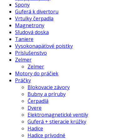
Spony
Guferá k divertoru
Vrtulky čerpadla
Magnetrony
Sľudová doska
Taniere
Vysokonapäťové poistky
Príslušenstvo
Zelmer
Zelmer
Motory do práčiek
Práčky
Blokovacie závory
Bubny a príruby
Čerpadlá
Dvere
Elektromagnetické ventily
Guferá + stieracie krúžky
Hadice
Hadice prívodné