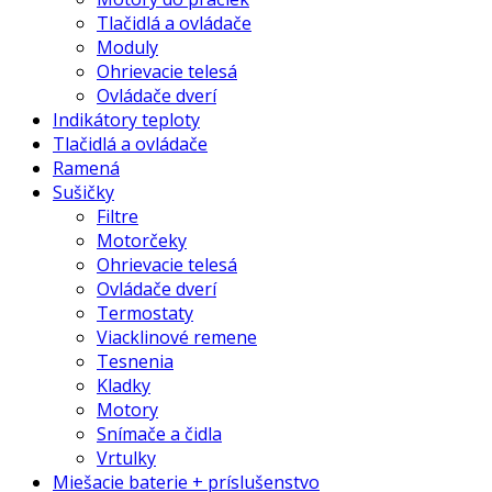
Tlačidlá a ovládače
Moduly
Ohrievacie telesá
Ovládače dverí
Indikátory teploty
Tlačidlá a ovládače
Ramená
Sušičky
Filtre
Motorčeky
Ohrievacie telesá
Ovládače dverí
Termostaty
Viacklinové remene
Tesnenia
Kladky
Motory
Snímače a čidla
Vrtulky
Miešacie baterie + príslušenstvo