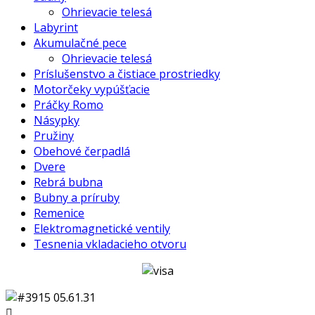
Ohrievacie telesá
Labyrint
Akumulačné pece
Ohrievacie telesá
Príslušenstvo a čistiace prostriedky
Motorčeky vypúšťacie
Práčky Romo
Násypky
Pružiny
Obehové čerpadlá
Dvere
Rebrá bubna
Bubny a príruby
Remenice
Elektromagnetické ventily
Tesnenia vkladacieho otvoru
