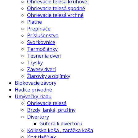
Ohrievacie telesá kruhové
Ohrievacie telesá spodné
Ohrievacie telesá vrchné
Platne
Prepínače
Príslušenstvo
Svorkovnice
Termočlánky
Tesnenia dverí
Trysky
Závesy dverí
Žiarovky a objímky
Blokovacie závory
Hadice prívodné
Umývačky riadu
Ohrievacie telesá
Brzdy, lanká, pružiny
Divertory
Guferá k divertoru
Kolieska koša , zarážka koša
Kryt tlačítiek