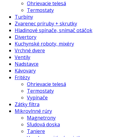
Ohrievacie telesá
Termostaty
Turbíny
Zvarenec príruby + skrutky
Hladinové spínače, snímač otáčok
Divertory
Kuchynské roboty, mixéry
Vrchné dvere
Ventily
Nadstavce
Kávovary
Fritézy
Ohrievacie telesá
Termostaty
Vypínače
Zátky filtra
Mikrovlnné rúry
Magnetrony
Sľudová doska
Taniere