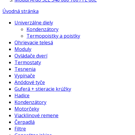
Úvodná stránka
Univerzálne diely
Kondenzátory
Termopoistky a poistky
Ohrievacie telesá
Moduly
Ovládače dverí
Termostaty
Tesnenia
Vypínače
Anódové tyče
Guferá + stieracie krúžky
Hadice
Kondenzátory
Motorčeky
Viacklinové remene
Čerpadlá
Filtre