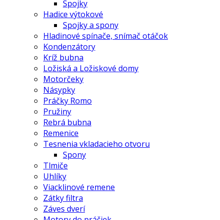
Spojky
Hadice výtokové
Spojky a spony
Hladinové spínače, snímač otáčok
Kondenzátory
Kríž bubna
Ložiská a Ložiskové domy
Motorčeky
Násypky
Práčky Romo
Pružiny
Rebrá bubna
Remenice
Tesnenia vkladacieho otvoru
Spony
Tlmiče
Uhlíky
Viacklinové remene
Zátky filtra
Záves dverí
Motory do práčiek