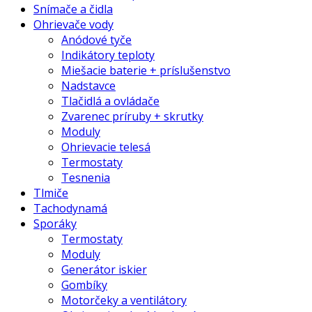
Snímače a čidla
Ohrievače vody
Anódové tyče
Indikátory teploty
Miešacie baterie + príslušenstvo
Nadstavce
Tlačidlá a ovládače
Zvarenec príruby + skrutky
Moduly
Ohrievacie telesá
Termostaty
Tesnenia
Tlmiče
Tachodynamá
Sporáky
Termostaty
Moduly
Generátor iskier
Gombíky
Motorčeky a ventilátory