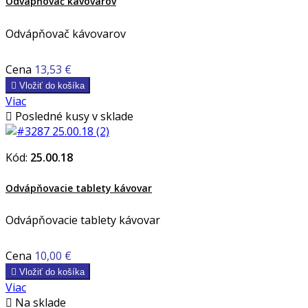
Odvápňovač kávovarov
Odvápňovač kávovarov
Cena
13,53 €

Vložiť do košíka
Viac

Posledné kusy v sklade
Kód:
25.00.18
Odvápňovacie tablety kávovar
Odvápňovacie tablety kávovar
Cena
10,00 €

Vložiť do košíka
Viac

Na sklade