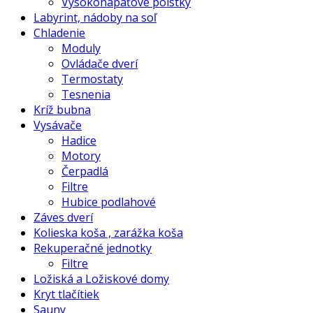
Vysokonapäťové poistky
Labyrint, nádoby na soľ
Chladenie
Moduly
Ovládače dverí
Termostaty
Tesnenia
Kríž bubna
Vysávače
Hadice
Motory
Čerpadlá
Filtre
Hubice podlahové
Záves dverí
Kolieska koša , zarážka koša
Rekuperačné jednotky
Filtre
Ložiská a Ložiskové domy
Kryt tlačítiek
Sauny