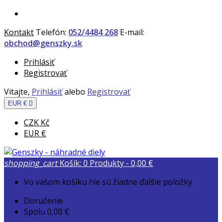
Kontakt
Telefón:
052/4484 268
E-mail:
obchod@genszky.sk
Prihlásiť
Registrovať
Vitajte,
Prihlásiť
alebo
Registrovať
EUR €

CZK Kč
EUR €
shopping_cart
Košík:
0
Produkty - 0,00 €
Vo vašom košíku nie sú žiadne ďalšie položky
Doručenie
Spolu
0,00 €