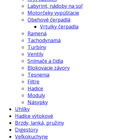
Labyrint, nádoby na soľ
Motorčeky vypúšťacie
Obehové čerpadlá
Vrtulky čerpadla
Ramená
Tachodynamá
Turbíny
Ventily
Snímače a čidla
Blokovacie závory
Tesnenia
Filtre
Hadice
Moduly
Násypky
Uhlíky
Hadice výtokové
Brzdy, lanká, pružiny
Digestory
Veľkokuchyne