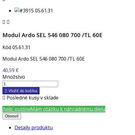


Modul Ardo SEL 546 080 700 /TL 60E
Kód
05.61.31
Modul Ardo SEL 546 080 700 /TL 60E
40,59 €
Množstvo

Vložiť do košíka

Posledné kusy v sklade
help_outline
Mám otázku k náhradnému dielu
Detaily produktu