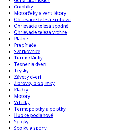
Generátor iskier
Gombíky
Motorčeky a ventilátory
Ohrievacie telesá kruhové
Ohrievacie telesá spodné
Ohrievacie telesá vrchné
Platne
Prepínače
Svorkovnice
Termočlánky
Tesnenia dverí
Trysky
Závesy dverí
Žiarovky a objímky
Kladky
Motory
Vrtulky
Termopoistky a poistky
Hubice podlahové
Spojky
Spojky a spony