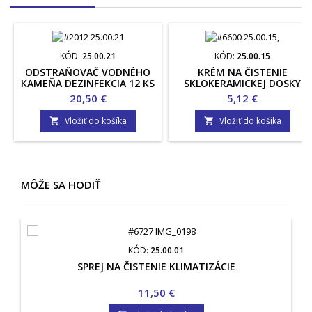
KÓD:
25.00.21
KÓD:
25.00.15
ODSTRAŇOVAČ VODNÉHO
KRÉM NA ČISTENIE
KAMEŇA DEZINFEKCIA 12 KS
SKLOKERAMICKEJ DOSKY
Cena
Cena
20,50 €
5,12 €
Vložiť do košíka
Vložiť do košíka


MÔŽE SA HODIŤ
KÓD:
25.00.01
SPREJ NA ČISTENIE KLIMATIZÁCIE
Cena
11,50 €