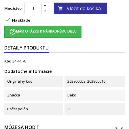
Vložiť do košíka
Množstvo


Na sklade
help_outline
MÁM OTÁZKU K NÁHRADNÉMU DIELU
DETAILY PRODUKTU
Kód
34.44.78
Dodatočné informácie
Originálny kód
263900053, 263900016
Značka
Beko
Počet polôh
8
MÔŽE SA HODIŤ
<
>