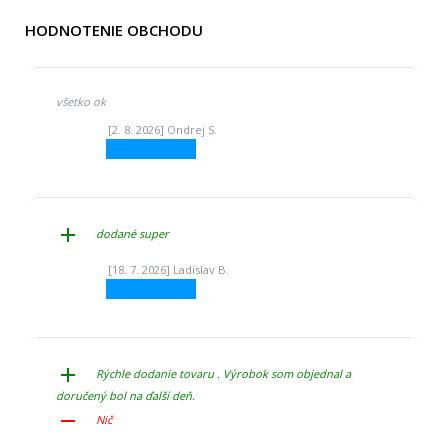
HODNOTENIE OBCHODU
všetko ok
[2. 8. 2026] Ondrej S.
add
dodané super
[18. 7. 2026] Ladislav B.
add
Rýchle dodanie tovaru . Výrobok som objednal a
doručený bol na ďalší deň.
remove
Nič