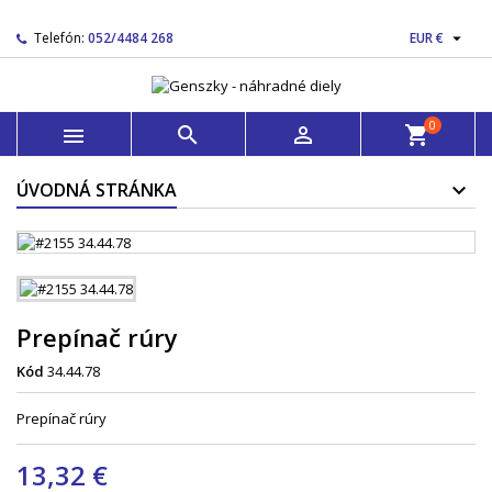

Telefón:
052/4484 268
EUR €
0



shopping_cart
ÚVODNÁ STRÁNKA
Prepínač rúry
Kód
34.44.78
Prepínač rúry
13,32 €