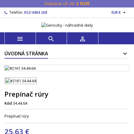

Telefón:
052/4484 268
EUR €



ÚVODNÁ STRÁNKA
Prepínač rúry
Kód
34.44.64
Prepínač rúry
25,63 €