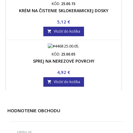
KÓD:
25.00.15
KRÉM NA ČISTENIE SKLOKERAMICKEJ DOSKY
Cena
5,12 €
Vložiť do košíka

KÓD:
25.00.05
SPREJ NA NEREZOVÉ POVRCHY
Cena
4,92 €
Vložiť do košíka

HODNOTENIE OBCHODU
všetko ok