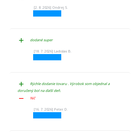
[2. 8. 2026] Ondrej S.
add
dodané super
[18. 7. 2026] Ladislav B.
add
Rýchle dodanie tovaru . Výrobok som objednal a
doručený bol na ďalší deň.
remove
Nič
[16. 7. 2026] Peter D.