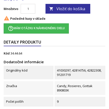
Vložiť do košíka
Množstvo


Posledné kusy v sklade
help_outline
MÁM OTÁZKU K NÁHRADNÉMU DIELU
DETAILY PRODUKTU
Kód
34.44.64
Dodatočné informácie
Originálny kód
41030297, 42814756, 42822308,
91201719
Značka
Candy, Rosieres, Gottak
890803K
Počet polôh
9