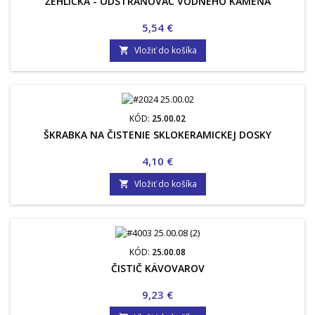
ŽEHLIČKA - ODSTRAŇOVAČ VODNÉHO KAMEŇA
Cena
5,54 €
Vložiť do košíka

KÓD:
25.00.02
ŠKRABKA NA ČISTENIE SKLOKERAMICKEJ DOSKY
Cena
4,10 €
Vložiť do košíka

KÓD:
25.00.08
ČISTIČ KÁVOVAROV
Cena
9,23 €