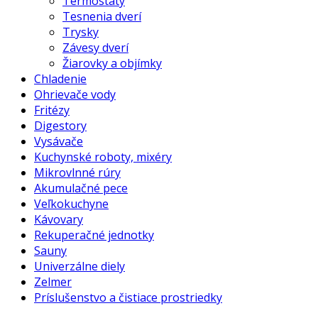
Termostaty
Tesnenia dverí
Trysky
Závesy dverí
Žiarovky a objímky
Chladenie
Ohrievače vody
Fritézy
Digestory
Vysávače
Kuchynské roboty, mixéry
Mikrovlnné rúry
Akumulačné pece
Veľkokuchyne
Kávovary
Rekuperačné jednotky
Sauny
Univerzálne diely
Zelmer
Príslušenstvo a čistiace prostriedky