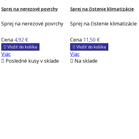
Sprej na nerezové povrchy
Sprej na čistenie klimatizácie
Sprej na nerezové povrchy
Sprej na čistenie klimatizácie
Cena
4,92 €
Cena
11,50 €

Vložiť do košíka

Vložiť do košíka
Viac
Viac

Posledné kusy v sklade

Na sklade