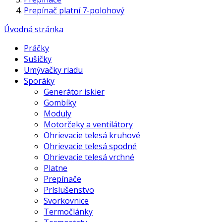
Prepínač platní 7-polohový
Úvodná stránka
Práčky
Sušičky
Umývačky riadu
Sporáky
Generátor iskier
Gombíky
Moduly
Motorčeky a ventilátory
Ohrievacie telesá kruhové
Ohrievacie telesá spodné
Ohrievacie telesá vrchné
Platne
Prepínače
Príslušenstvo
Svorkovnice
Termočlánky