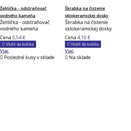
Žehlička - odstraňovač
Škrabka na čistenie
vodného kameňa
sklokeramickej dosky
Žehlička - odstraňovač
Škrabka na čistenie
vodného kameňa
sklokeramickej dosky
Cena
5,54 €
Cena
4,10 €

Vložiť do košíka

Vložiť do košíka
Viac
Viac

Posledné kusy v sklade

Na sklade