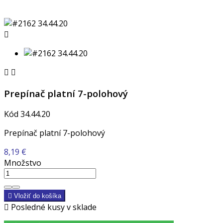



Prepínač platní 7-polohový
Kód
34.44.20
Prepínač platní 7-polohový
8,19 €
Množstvo

Vložiť do košíka

Posledné kusy v sklade