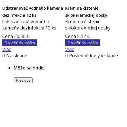
Odstraňovač vodného kameňa
Krém na čistenie
dezinfekcia 12 ks
sklokeramickej dosky
Odstraňovač vodného
Krém na čistenie
kameňa dezinfekcia 12 ks
sklokeramickej dosky
Cena
20,50 €
Cena
5,12 €

Vložiť do košíka

Vložiť do košíka
Viac
Viac

Na sklade

Posledné kusy v sklade
Môže sa hodiť
Previous