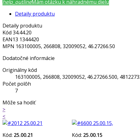
help_outline
Mám otázku k náhradnému dielu
Detaily produktu
Detaily produktu
Kód
34.44.20
EAN13
1344420
MPN
163100005, 266808, 32009052, 46.27266.50
Dodatočné informácie
Originálny kód
163100005, 266808, 32009052, 46.27266.500, 481227
Počet polôh
7
Môže sa hodiť
>
<
Kód:
25.00.21
Kód:
25.00.15