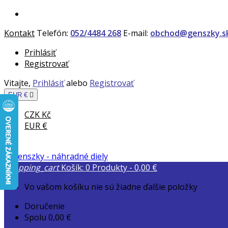
Kontakt
Telefón:
052/4484 268
E-mail:
obchod@genszky.s
Prihlásiť
Registrovať
Vitajte,
Prihlásiť
alebo
Registrovať
EUR €

CZK Kč
EUR €
shopping_cart
Košík:
0
Produkty - 0,00 €
Vo vašom košíku nie sú žiadne ďalšie položky
Doručenie
Spolu
0,00 €