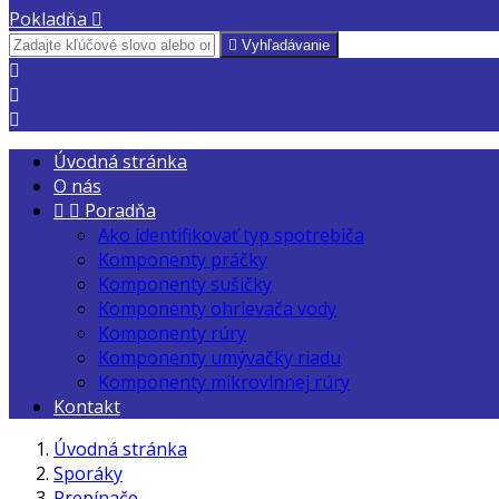
Pokladňa


Vyhľadávanie



Úvodná stránka
O nás


Poradňa
Ako identifikovať typ spotrebiča
Komponenty práčky
Komponenty sušičky
Komponenty ohrievača vody
Komponenty rúry
Komponenty umývačky riadu
Komponenty mikrovlnnej rúry
Kontakt
Úvodná stránka
Sporáky
Prepínače