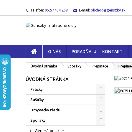
Telefón:
052/4484 268
E-mail:
obchod@genszky.sk
O NÁS
PORADŇA
KONTAKT
Úvodná stránka
Sporáky
Prepínače
Prepína
ÚVODNÁ STRÁNKA
Práčky
Sušičky
Umývačky riadu
Sporáky
Generátor iskier