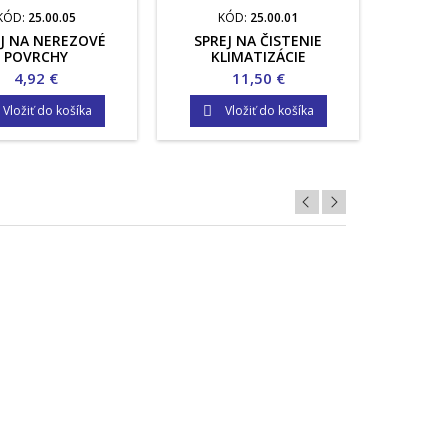
KÓD:
25.00.05
KÓD:
25.00.01
K
J NA NEREZOVÉ
SPREJ NA ČISTENIE
ŽEHLIČK
POVRCHY
KLIMATIZÁCIE
VOD
Cena
Cena
4,92 €
11,50 €
Vložiť do košíka
Vložiť do košíka

