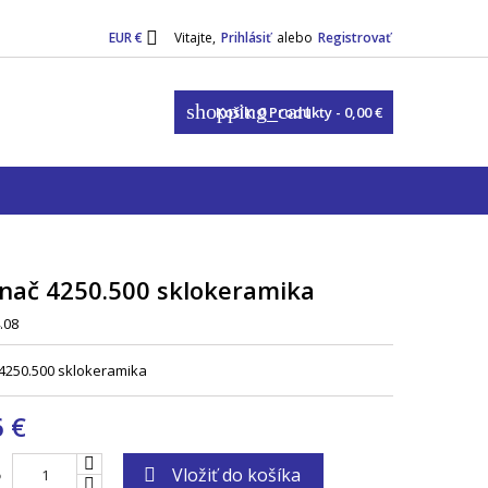

EUR €
Vitajte,
Prihlásiť
alebo
Registrovať
shopping_cart
Košík:
0
Produkty - 0,00 €
nač 4250.500 sklokeramika
.08
4250.500 sklokeramika
6 €
Vložiť do košíka

o