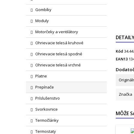
Gombíky
Moduly
Motorčeky a ventilátory
DETAIL
Ohrievacie telesá kruhové
Kód
34.44
Ohrievacie telesá spodné
EAN13
13
Ohrievacie telesá vrchné
Dodatoč
Platne
Originál
Prepínače
Značka
Príslušenstvo
Svorkovnice
MÔŽE S
Termočlánky
Termostaty