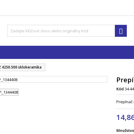

č 4250.500 sklokeramika
Prepí
Kód
34.44
Prepínač 
14,8
Množstv