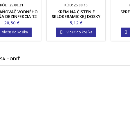
KÓD:
25.00.21
KÓD:
25.00.15
AŇOVAČ VODNÉHO
KRÉM NA ČISTENIE
SPRE
A DEZINFEKCIA 12
SKLOKERAMICKEJ DOSKY
KS
Cena
Cena
20,50 €
5,12 €
Vložiť do košíka
Vložiť do košíka


SA HODIŤ