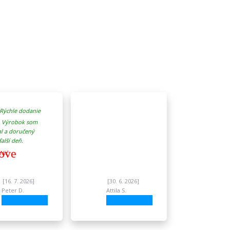
Rýchle dodanie
. Výrobok som
l a doručený
alší deň.
ove
Nič
[16. 7. 2026]
[30. 6. 2026]
Peter D.
Attila S.