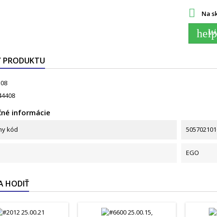

Na s
help
MÁ
Y PRODUKTU
.08
44408
né informácie
ny kód
505702101
EGO
A HODIŤ