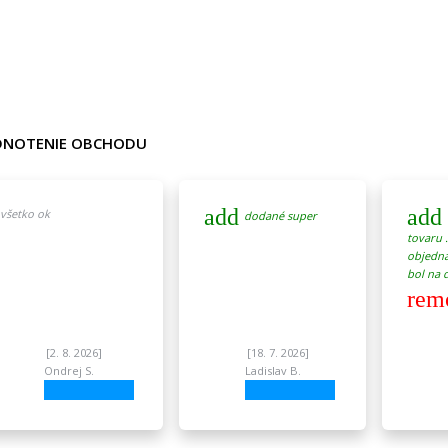
NOTENIE OBCHODU
add
add
všetko ok
dodané super
tovaru 
objedna
bol na ď
rem
[2. 8. 2026]
[18. 7. 2026]
Ondrej S.
Ladislav B.