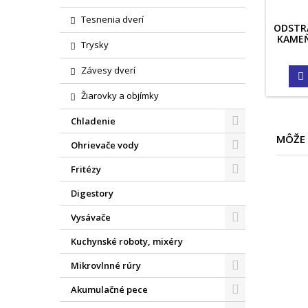
Tesnenia dverí
ODSTR
KAMEŇ
Trysky
Závesy dverí

Žiarovky a objímky
Chladenie
MÔŽE 
Ohrievače vody
Fritézy
Digestory
KÓD:
25.00.08
KÓD:
25.00.09
Vysávače
ISTIČ KÁVOVAROV
ODVÁPŇOVAČ
KÁVOVAROV
Kuchynské roboty, mixéry
Cena
Cena
9,23 €
13,53 €
Mikrovlnné rúry
Vložiť do košíka
Vložiť do košíka


Akumulačné pece