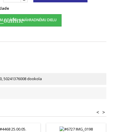
klade
_outline
M OTÁZKU K NÁHRADNÉMU DIELU
0, 50241376008 dookola
<
>