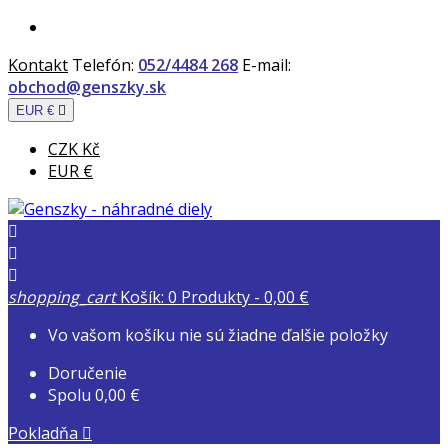
Kontakt
Telefón:
052/4484 268
E-mail:
obchod@genszky.sk
EUR €

CZK Kč
EUR €



shopping_cart
Košík:
0
Produkty - 0,00 €
Vo vašom košíku nie sú žiadne ďalšie položky
Doručenie
Spolu
0,00 €
Pokladňa
