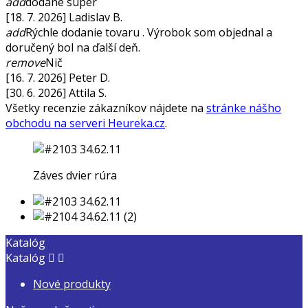
add
dodané super
[18. 7. 2026] Ladislav B.
add
Rýchle dodanie tovaru . Výrobok som objednal a
doručený bol na ďalší deň.
remove
Nič
[16. 7. 2026] Peter D.
[30. 6. 2026] Attila S.
Všetky recenzie zákazníkov nájdete na
stránke nášho
obchodu na serveri Heureka.cz
.
Záves dvier rúra
Katalóg
Katalóg


Nové produkty