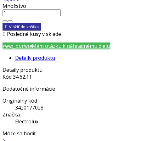
Množstvo

Vložiť do košíka

Posledné kusy v sklade
help_outline
Mám otázku k náhradnému dielu
Detaily produktu
Detaily produktu
Kód
34.62.11
Dodatočné informácie
Originálny kód
3420177028
Značka
Electrolux
Môže sa hodiť
>