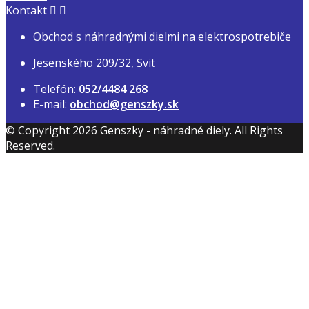
Kontakt


Obchod s náhradnými dielmi na elektrospotrebiče
Jesenského 209/32, Svit
Telefón:
052/4484 268
E-mail:
obchod@genszky.sk
© Copyright 2026 Genszky - náhradné diely. All Rights
Reserved.