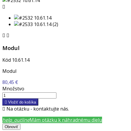



Modul
Kód
10.61.14
Modul
80,45 €
Množstvo

Vložiť do košíka

Na otázku - kontaktujte nás.
help_outline
Mám otázku k náhradnému dielu