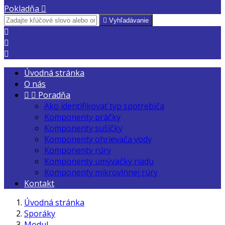
Pokladňa


Vyhľadávanie



Úvodná stránka
O nás


Poradňa
Ako identifikovať typ spotrebiča
Komponenty práčky
Komponenty sušičky
Komponenty ohrievača vody
Komponenty rúry
Komponenty umývačky riadu
Komponenty mikrovlnnej rúry
Kontakt
Úvodná stránka
Sporáky
Modul