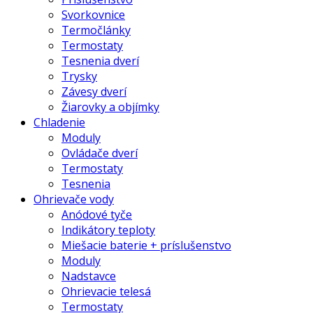
Svorkovnice
Termočlánky
Termostaty
Tesnenia dverí
Trysky
Závesy dverí
Žiarovky a objímky
Chladenie
Moduly
Ovládače dverí
Termostaty
Tesnenia
Ohrievače vody
Anódové tyče
Indikátory teploty
Miešacie baterie + príslušenstvo
Moduly
Nadstavce
Ohrievacie telesá
Termostaty