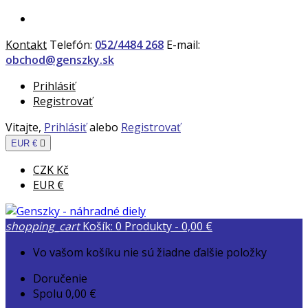
Kontakt
Telefón:
052/4484 268
E-mail:
obchod@genszky.sk
Prihlásiť
Registrovať
Vitajte,
Prihlásiť
alebo
Registrovať
EUR €

CZK Kč
EUR €
shopping_cart
Košík:
0
Produkty - 0,00 €
Vo vašom košíku nie sú žiadne ďalšie položky
Doručenie
Spolu
0,00 €