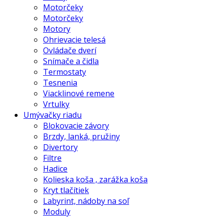
Motorčeky
Motorčeky
Motory
Ohrievacie telesá
Ovládače dverí
Snímače a čidla
Termostaty
Tesnenia
Viacklinové remene
Vrtulky
Umývačky riadu
Blokovacie závory
Brzdy, lanká, pružiny
Divertory
Filtre
Hadice
Kolieska koša , zarážka koša
Kryt tlačítiek
Labyrint, nádoby na soľ
Moduly