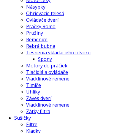
Motorčeky
Násypky
Ohrievacie telesá
Ovládače dverí
Práčky Romo
Pružiny
Remenice
Rebrá bubna
Tesnenia vkladacieho otvoru
Spony
Motory do práčiek
Tlačidlá a ovládače
Viacklinové remene
Tlmiče
Uhlíky
Záves dverí
Viacklinové remene
Zátky filtra
Sušičky
Filtre
Kladky