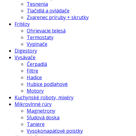
Tesnenia
Tlačidlá a ovládače
Zvarenec príruby + skrutky
Fritézy
Ohrievacie telesá
Termostaty
Vypínače
Digestory
Vysávače
Čerpadlá
Filtre
Hadice
Hubice podlahové
Motory
Kuchynské roboty, mixéry
Mikrovlnné rúry
Magnetrony
Sľudová doska
Taniere
Vysokonapäťové poistky