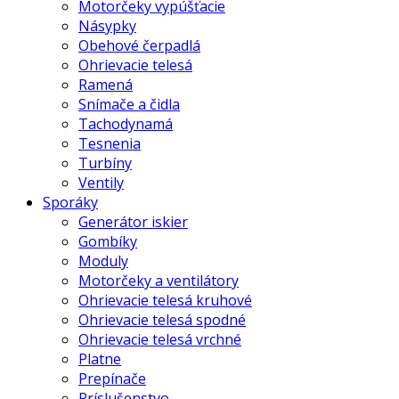
Motorčeky vypúšťacie
Násypky
Obehové čerpadlá
Ohrievacie telesá
Ramená
Snímače a čidla
Tachodynamá
Tesnenia
Turbíny
Ventily
Sporáky
Generátor iskier
Gombíky
Moduly
Motorčeky a ventilátory
Ohrievacie telesá kruhové
Ohrievacie telesá spodné
Ohrievacie telesá vrchné
Platne
Prepínače
Príslušenstvo