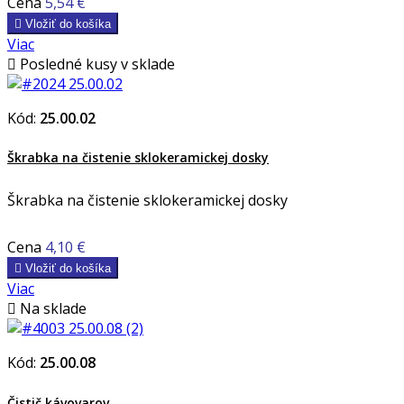
Cena
5,54 €

Vložiť do košíka
Viac

Posledné kusy v sklade
Kód:
25.00.02
Škrabka na čistenie sklokeramickej dosky
Škrabka na čistenie sklokeramickej dosky
Cena
4,10 €

Vložiť do košíka
Viac

Na sklade
Kód:
25.00.08
Čistič kávovarov