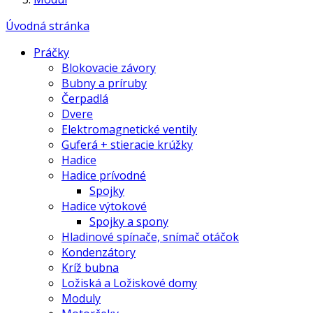
Úvodná stránka
Práčky
Blokovacie závory
Bubny a príruby
Čerpadlá
Dvere
Elektromagnetické ventily
Guferá + stieracie krúžky
Hadice
Hadice prívodné
Spojky
Hadice výtokové
Spojky a spony
Hladinové spínače, snímač otáčok
Kondenzátory
Kríž bubna
Ložiská a Ložiskové domy
Moduly