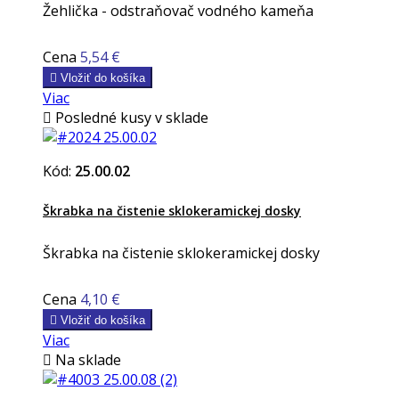
Žehlička - odstraňovač vodného kameňa
Cena
5,54 €

Vložiť do košíka
Viac

Posledné kusy v sklade
Kód:
25.00.02
Škrabka na čistenie sklokeramickej dosky
Škrabka na čistenie sklokeramickej dosky
Cena
4,10 €

Vložiť do košíka
Viac

Na sklade