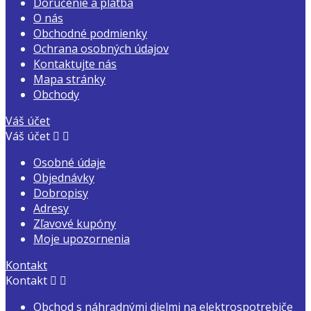
Doručenie a platba
O nás
Obchodné podmienky
Ochrana osobných údajov
Kontaktujte nás
Mapa stránky
Obchody
Váš účet
Váš účet


Osobné údaje
Objednávky
Dobropisy
Adresy
Zľavové kupóny
Moje upozornenia
Kontakt
Kontakt


Obchod s náhradnými dielmi na elektrospotrebiče