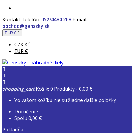
Kontakt
Telefón:
052/4484 268
E-mail:
obchod@genszky.sk
EUR €

CZK Kč
EUR €



shopping_cart
Košík:
0
Produkty - 0,00 €
Vo vašom košíku nie sú žiadne ďalšie položky
Doručenie
Spolu
0,00 €
Pokladňa
