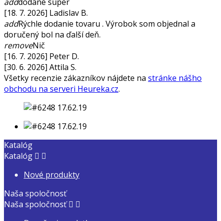
add
dodané super
[18. 7. 2026] Ladislav B.
add
Rýchle dodanie tovaru . Výrobok som objednal a
doručený bol na ďalší deň.
remove
Nič
[16. 7. 2026] Peter D.
[30. 6. 2026] Attila S.
Všetky recenzie zákazníkov nájdete na
stránke nášho
obchodu na serveri Heureka.cz
.
Katalóg
Katalóg


Nové produkty
Naša spoločnosť
Naša spoločnosť

