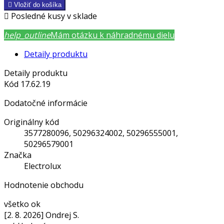

Vložiť do košíka

Posledné kusy v sklade
help_outline
Mám otázku k náhradnému dielu
Detaily produktu
Detaily produktu
Kód
17.62.19
Dodatočné informácie
Originálny kód
3577280096, 50296324002, 50296555001,
50296579001
Značka
Electrolux
Hodnotenie obchodu
všetko ok
[2. 8. 2026] Ondrej S.