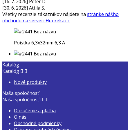
[16. 7. 2026] Peter D.
[30. 6. 2026] Attila S.
Všetky recenzie zákazníkov nájdete na
stránke nášho
obchodu na serveri Heureka.cz
.
Poistka 6,3x32mm 6,3 A
Katalóg
Katalóg


Nové produkty
Naša spoločnosť
Naša spoločnosť


Doručenie a platba
O nás
Obchodné podmienky
Ochrana osobných údajov