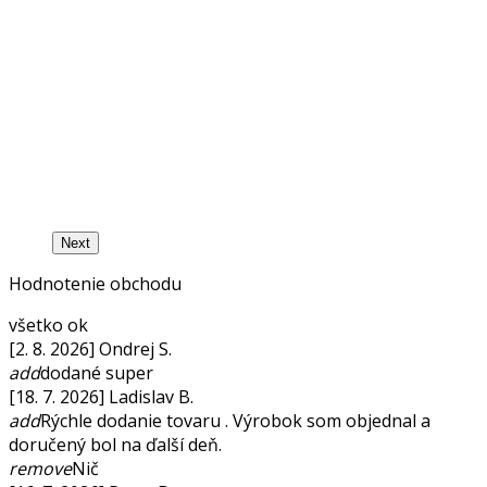
Next
Hodnotenie obchodu
všetko ok
[2. 8. 2026] Ondrej S.
add
dodané super
[18. 7. 2026] Ladislav B.
add
Rýchle dodanie tovaru . Výrobok som objednal a
doručený bol na ďalší deň.
remove
Nič