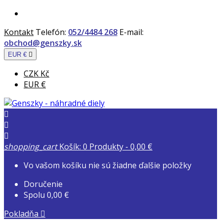
Kontakt
Telefón:
052/4484 268
E-mail:
obchod@genszky.sk
EUR €

CZK Kč
EUR €



shopping_cart
Košík:
0
Produkty - 0,00 €
Vo vašom košíku nie sú žiadne ďalšie položky
Doručenie
Spolu
0,00 €
Pokladňa
