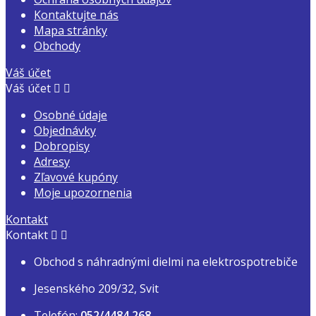
Kontaktujte nás
Mapa stránky
Obchody
Váš účet
Váš účet


Osobné údaje
Objednávky
Dobropisy
Adresy
Zľavové kupóny
Moje upozornenia
Kontakt
Kontakt


Obchod s náhradnými dielmi na elektrospotrebiče
Jesenského 209/32, Svit
Telefón:
052/4484 268