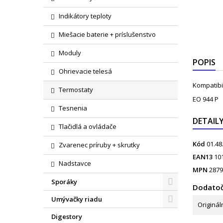
Indikátory teploty
Miešacie baterie + príslušenstvo
Moduly
POPIS
Ohrievacie telesá
Kompatibi
Termostaty
EO 944 P
Tesnenia
DETAIL
Tlačidlá a ovládače
Kód
01.48
Zvarenec príruby + skrutky
EAN13
10
Nadstavce
MPN
2879
Sporáky
Dodatoč
Umývačky riadu
Originál
Digestory