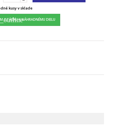
dné kusy v sklade
_outline
M OTÁZKU K NÁHRADNÉMU DIELU