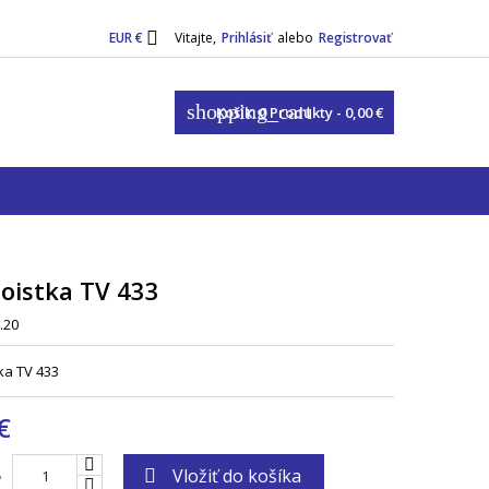

EUR €
Vitajte,
Prihlásiť
alebo
Registrovať
shopping_cart
Košík:
0
Produkty - 0,00 €
oistka TV 433
.20
ka TV 433
€
Vložiť do košíka

o