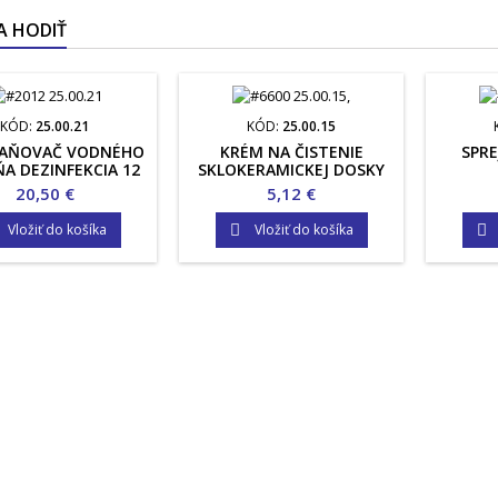
A HODIŤ
KÓD:
25.00.21
KÓD:
25.00.15
AŇOVAČ VODNÉHO
KRÉM NA ČISTENIE
SPRE
A DEZINFEKCIA 12
SKLOKERAMICKEJ DOSKY
KS
Cena
Cena
20,50 €
5,12 €
Vložiť do košíka
Vložiť do košíka

