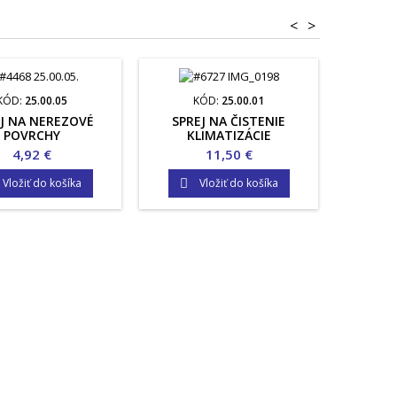
<
>
KÓD:
25.00.05
KÓD:
25.00.01
K
J NA NEREZOVÉ
SPREJ NA ČISTENIE
ŽEHLIČK
POVRCHY
KLIMATIZÁCIE
VOD
Cena
Cena
4,92 €
11,50 €
Vložiť do košíka
Vložiť do košíka

