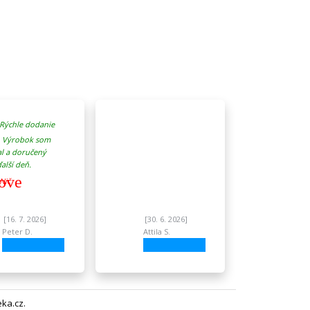
Rýchle dodanie
. Výrobok som
l a doručený
alší deň.
ove
Nič
[16. 7. 2026]
[30. 6. 2026]
Peter D.
Attila S.
eka.cz
.