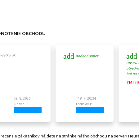
NOTENIE OBCHODU
add
add
všetko ok
dodané super
tovaru 
objedna
bol na ď
rem
[2. 8. 2026]
[18. 7. 2026]
Ondrej S.
Ladislav B.
 recenzie zákazníkov nájdete na
stránke nášho obchodu na serveri Heur