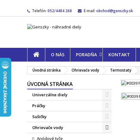
Telefón:
052/4484 268
E-mail:
obchod@genszky.sk
O NÁS
PORADŇA
KONTAKT
Úvodná stránka
Ohrievače vody
Termostaty
ÚVODNÁ STRÁNKA
Univerzálne diely
Práčky
Sušičky
Ohrievače vody
Anódové tyče