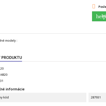

Posle
help
MÁ
lné modely :
Y PRODUKTU
.20
14820
31
né informácie
ny kód
287931