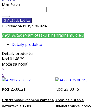
Množstvo

Vložiť do košíka

Posledné kusy v sklade
help_outline
Mám otázku k náhradnému dielu
Detaily produktu
Detaily produktu
Kód
01.48.29
Môže sa hodiť
>
<
Kód:
25.00.21
Kód:
25.00.15
Odstraňovač vodného kameňa
Krém na čistenie
dezinfekcia 12 ks
sklokeramickej dosky