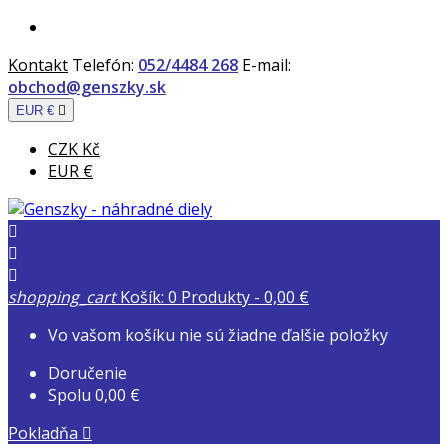
Kontakt
Telefón:
052/4484 268
E-mail:
obchod@genszky.sk
EUR €

CZK Kč
EUR €



shopping_cart
Košík:
0
Produkty - 0,00 €
Vo vašom košíku nie sú žiadne ďalšie položky
Doručenie
Spolu
0,00 €
Pokladňa
