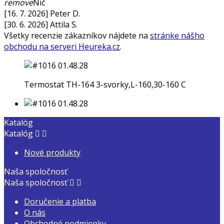
remove
Nič
[16. 7. 2026] Peter D.
[30. 6. 2026] Attila S.
Všetky recenzie zákazníkov nájdete na
stránke nášho
obchodu na serveri Heureka.cz
.
Termostat TH-164 3-svorky,L-160,30-160 C
Katalóg
Katalóg


Nové produkty
Naša spoločnosť
Naša spoločnosť


Doručenie a platba
O nás
Obchodné podmienky