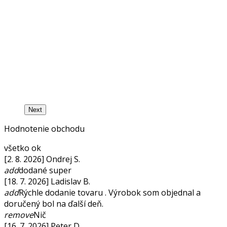
Next
Hodnotenie obchodu
všetko ok
[2. 8. 2026] Ondrej S.
add
dodané super
[18. 7. 2026] Ladislav B.
add
Rýchle dodanie tovaru . Výrobok som objednal a
doručený bol na ďalší deň.
remove
Nič
[16. 7. 2026] Peter D.