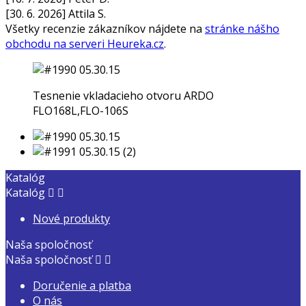
[30. 6. 2026] Attila S.
Všetky recenzie zákazníkov nájdete na
stránke nášho
obchodu na serveri Heureka.cz
.
Tesnenie vkladacieho otvoru ARDO
FLO168L,FLO-106S
Katalóg
Katalóg


Nové produkty
Naša spoločnosť
Naša spoločnosť


Doručenie a platba
O nás