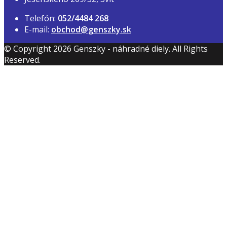
Telefón:
052/4484 268
E-mail:
obchod@genszky.sk
© Copyright 2026 Genszky - náhradné diely. All Rights
Reserved.