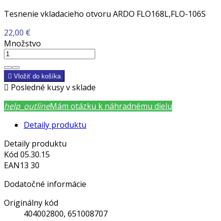
Tesnenie vkladacieho otvoru ARDO FLO168L,FLO-106S
22,00 €
Množstvo

Vložiť do košíka

Posledné kusy v sklade
help_outline
Mám otázku k náhradnému dielu
Detaily produktu
Detaily produktu
Kód
05.30.15
EAN13
30
Dodatočné informácie
Originálny kód
404002800, 651008707