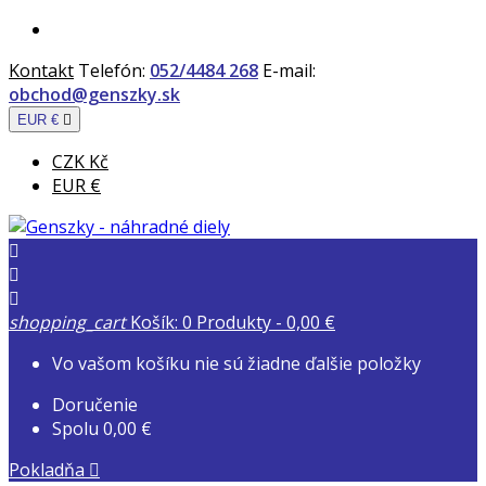
Kontakt
Telefón:
052/4484 268
E-mail:
obchod@genszky.sk
EUR €

CZK Kč
EUR €



shopping_cart
Košík:
0
Produkty - 0,00 €
Vo vašom košíku nie sú žiadne ďalšie položky
Doručenie
Spolu
0,00 €
Pokladňa
