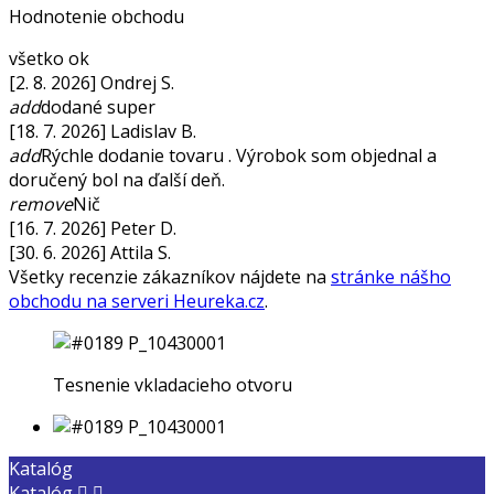
Hodnotenie obchodu
všetko ok
[2. 8. 2026] Ondrej S.
add
dodané super
[18. 7. 2026] Ladislav B.
add
Rýchle dodanie tovaru . Výrobok som objednal a
doručený bol na ďalší deň.
remove
Nič
[16. 7. 2026] Peter D.
[30. 6. 2026] Attila S.
Všetky recenzie zákazníkov nájdete na
stránke nášho
obchodu na serveri Heureka.cz
.
Tesnenie vkladacieho otvoru
Katalóg
Katalóg

