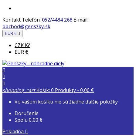
Kontakt
Telefón:
052/4484 268
E-mail:
obchod@genszky.sk
EUR €

CZK Kč
EUR €



shopping_cart
Košík:
0
Produkty - 0,00 €
Vo vašom košíku nie sú žiadne ďalšie položky
Doručenie
Spolu
0,00 €
Pokladňa
