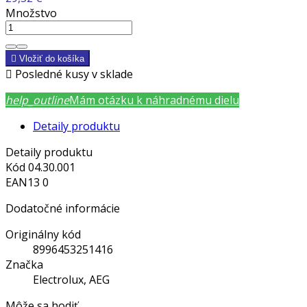
Množstvo

Vložiť do košíka

Posledné kusy v sklade
help_outline
Mám otázku k náhradnému dielu
Detaily produktu
Detaily produktu
Kód
04.30.001
EAN13
0
Dodatočné informácie
Originálny kód
8996453251416
Značka
Electrolux, AEG
Môže sa hodiť