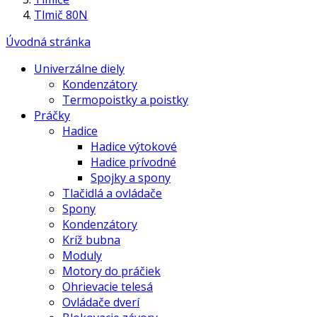
Tlmič 80N
Úvodná stránka
Univerzálne diely
Kondenzátory
Termopoistky a poistky
Práčky
Hadice
Hadice výtokové
Hadice prívodné
Spojky a spony
Tlačidlá a ovládače
Spony
Kondenzátory
Kríž bubna
Moduly
Motory do práčiek
Ohrievacie telesá
Ovládače dverí