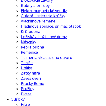
Blokovacie závory
Bubny a príruby
Elektromagnetické ventily
Guferá + stieracie krúžky
Viacklinové remene
Hladinové spínače, snímač otáčok
Kríž bubna
Ložiská a Ložiskové domy
Násypky
Rebrá bubna
Remenice
Tesnenia vkladacieho otvoru
Tlmiče
Uhlíky
Zátky filtra
Záves dverí
Práčky Romo
Pružiny
Dvere
Sušičky
Filtre