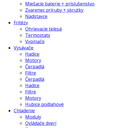
Miešacie baterie + príslušenstvo
Zvarenec príruby + skrutky
Nadstavce
Fritézy
Ohrievacie telesá
Termostaty
Vypínače
Vysávače
Hadice
Motory
Čerpadlá
Filtre
Čerpadlá
Hadice
Filtre
Motory
Hubice podlahové
Chladenie
Moduly
Ovládače dverí