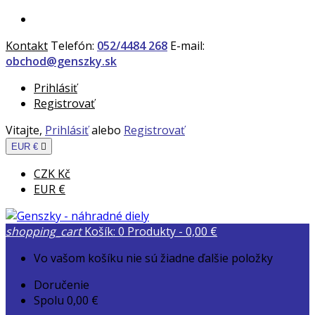
Kontakt
Telefón:
052/4484 268
E-mail:
obchod@genszky.sk
Prihlásiť
Registrovať
Vitajte,
Prihlásiť
alebo
Registrovať
EUR €

CZK Kč
EUR €
shopping_cart
Košík:
0
Produkty - 0,00 €
Vo vašom košíku nie sú žiadne ďalšie položky
Doručenie
Spolu
0,00 €