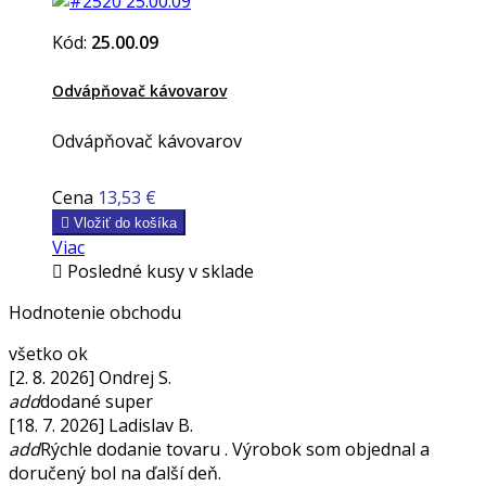
Kód:
25.00.09
Odvápňovač kávovarov
Odvápňovač kávovarov
Cena
13,53 €

Vložiť do košíka
Viac

Posledné kusy v sklade
Hodnotenie obchodu
všetko ok
[2. 8. 2026] Ondrej S.
add
dodané super
[18. 7. 2026] Ladislav B.
add
Rýchle dodanie tovaru . Výrobok som objednal a
doručený bol na ďalší deň.