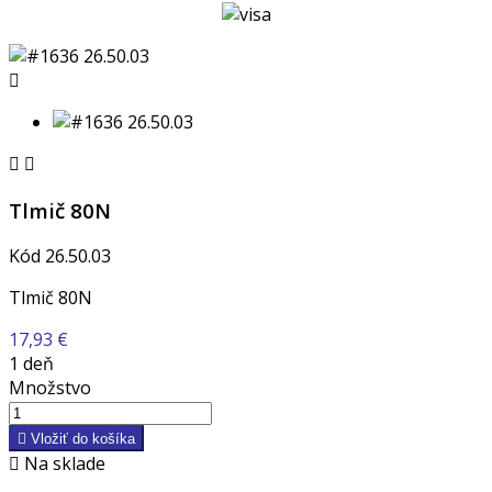



Tlmič 80N
Kód
26.50.03
Tlmič 80N
17,93 €
1 deň
Množstvo

Vložiť do košíka

Na sklade