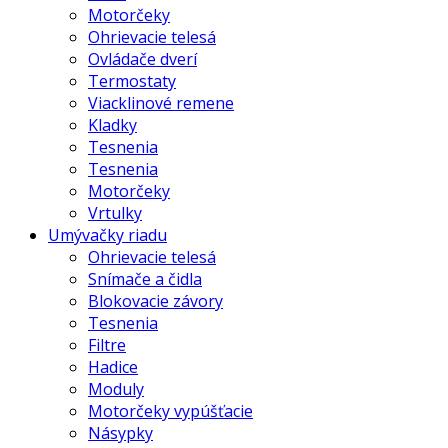
Motorčeky
Ohrievacie telesá
Ovládače dverí
Termostaty
Viacklinové remene
Kladky
Tesnenia
Tesnenia
Motorčeky
Vrtulky
Umývačky riadu
Ohrievacie telesá
Snímače a čidla
Blokovacie závory
Tesnenia
Filtre
Hadice
Moduly
Motorčeky vypúšťacie
Násypky