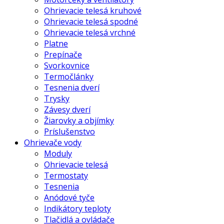
Ohrievacie telesá kruhové
Ohrievacie telesá spodné
Ohrievacie telesá vrchné
Platne
Prepínače
Svorkovnice
Termočlánky
Tesnenia dverí
Trysky
Závesy dverí
Žiarovky a objímky
Príslušenstvo
Ohrievače vody
Moduly
Ohrievacie telesá
Termostaty
Tesnenia
Anódové tyče
Indikátory teploty
Tlačidlá a ovládače