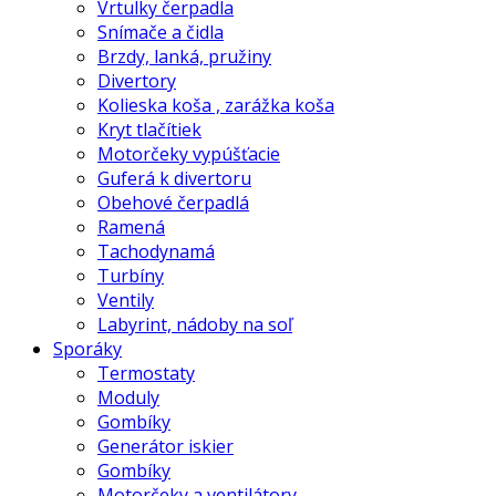
Vrtulky čerpadla
Snímače a čidla
Brzdy, lanká, pružiny
Divertory
Kolieska koša , zarážka koša
Kryt tlačítiek
Motorčeky vypúšťacie
Guferá k divertoru
Obehové čerpadlá
Ramená
Tachodynamá
Turbíny
Ventily
Labyrint, nádoby na soľ
Sporáky
Termostaty
Moduly
Gombíky
Generátor iskier
Gombíky
Motorčeky a ventilátory