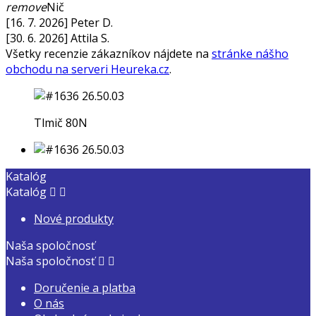
remove
Nič
[16. 7. 2026] Peter D.
[30. 6. 2026] Attila S.
Všetky recenzie zákazníkov nájdete na
stránke nášho
obchodu na serveri Heureka.cz
.
Tlmič 80N
Katalóg
Katalóg


Nové produkty
Naša spoločnosť
Naša spoločnosť


Doručenie a platba
O nás