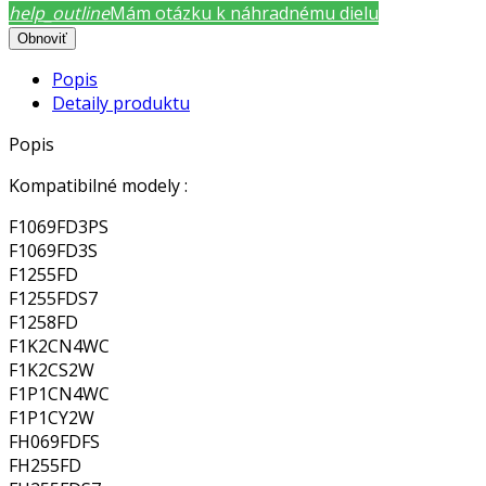
help_outline
Mám otázku k náhradnému dielu
Popis
Detaily produktu
Popis
Kompatibilné modely :
F1069FD3PS
F1069FD3S
F1255FD
F1255FDS7
F1258FD
F1K2CN4WC
F1K2CS2W
F1P1CN4WC
F1P1CY2W
FH069FDFS
FH255FD