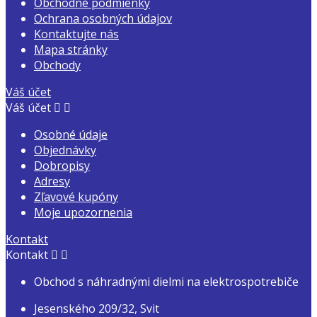
Obchodné podmienky
Ochrana osobných údajov
Kontaktujte nás
Mapa stránky
Obchody
Váš účet
Váš účet


Osobné údaje
Objednávky
Dobropisy
Adresy
Zľavové kupóny
Moje upozornenia
Kontakt
Kontakt


Obchod s náhradnými dielmi na elektrospotrebiče
Jesenského 209/32, Svit