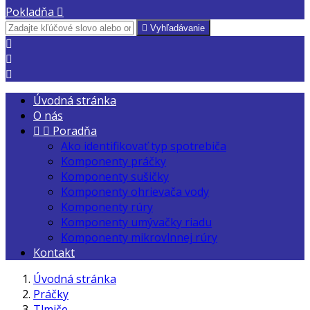
Pokladňa


Vyhľadávanie



Úvodná stránka
O nás


Poradňa
Ako identifikovať typ spotrebiča
Komponenty práčky
Komponenty sušičky
Komponenty ohrievača vody
Komponenty rúry
Komponenty umývačky riadu
Komponenty mikrovlnnej rúry
Kontakt
Úvodná stránka
Práčky
Tlmiče