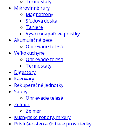
Termostaty
Mikrovlnné rúry
Magnetrony
Sľudová doska
Taniere
Vysokonapäťové poistky
Akumulačné pece
Ohrievacie telesá
Veľkokuchyne
Ohrievacie telesá
Termostaty
Digestory
Kávovary
Rekuperačné jednotky
Sauny
Ohrievacie telesá
Zelmer
Zelmer
Kuchynské roboty, mixéry
Príslušenstvo a čistiace prostriedky