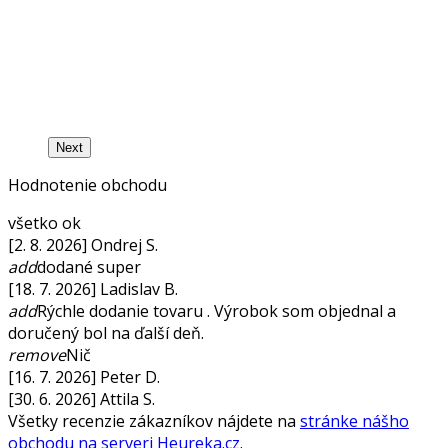
Next
Hodnotenie obchodu
všetko ok
[2. 8. 2026] Ondrej S.
add
dodané super
[18. 7. 2026] Ladislav B.
add
Rýchle dodanie tovaru . Výrobok som objednal a
doručený bol na ďalší deň.
remove
Nič
[16. 7. 2026] Peter D.
[30. 6. 2026] Attila S.
Všetky recenzie zákazníkov nájdete na
stránke nášho
obchodu na serveri Heureka.cz
.