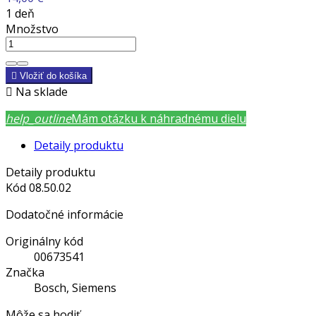
1 deň
Množstvo

Vložiť do košíka

Na sklade
help_outline
Mám otázku k náhradnému dielu
Detaily produktu
Detaily produktu
Kód
08.50.02
Dodatočné informácie
Originálny kód
00673541
Značka
Bosch, Siemens
Môže sa hodiť