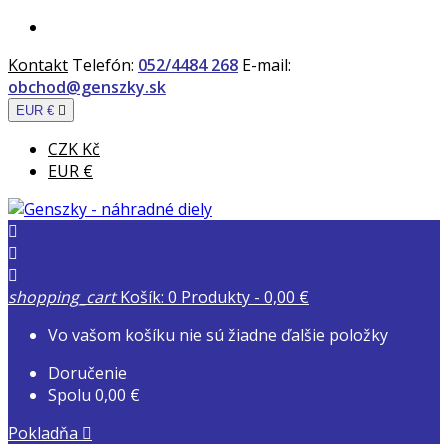
Kontakt
Telefón:
052/4484 268
E-mail:
obchod@genszky.sk
EUR €

CZK Kč
EUR €



shopping_cart
Košík:
0
Produkty - 0,00 €
Vo vašom košíku nie sú žiadne ďalšie položky
Doručenie
Spolu
0,00 €
Pokladňa
