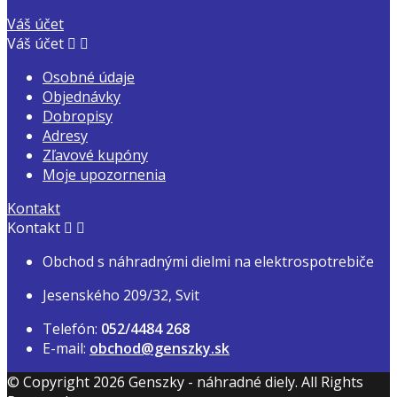
Váš účet
Váš účet


Osobné údaje
Objednávky
Dobropisy
Adresy
Zľavové kupóny
Moje upozornenia
Kontakt
Kontakt


Obchod s náhradnými dielmi na elektrospotrebiče
Jesenského 209/32, Svit
Telefón:
052/4484 268
E-mail:
obchod@genszky.sk
© Copyright 2026 Genszky - náhradné diely. All Rights