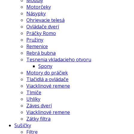
Moduly
Motorčeky
Násypky
Ohrievacie telesá
Ovládače dverí
Práčky Romo
Pružiny
Remenice
Rebrá bubna
Tesnenia vkladacieho otvoru
Spony
Motory do práčiek
Tlačidlá a ovládače
Viacklinové remene
Tlmiče
Uhlíky
Záves dverí
Viacklinové remene
Zátky filtra
Sušičky
Filtre