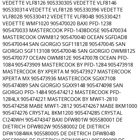
VEDETTE VLF8126 905330305 VEDETTE VLF8146
905330314 VEDETTE VLF812B 905330396 VEDETTE
VLF802B 905330412 VEDETTE VLF804B 905330421
VEDETTE WMF1020 905470020 BAXI PFD-1238
905470033 MASTERCOOK PFD-1438DOSE 905470034
MASTERCOOK OWM812 905470040 OCEAN SGFDAD8
905470044 SAN GIORGIO SGF118128 905470045 SAN
GIORGIO SGF113108 905470046 SAN GIORGIO OWM812S
905470077 OCEAN OWM812E 905470078 OCEAN PFD-
1084 905473909 MASTERCOOK BY PFD-1284 905473918
MASTERCOOK BY XPERTA M 905473927 MASTERCOOK
XPERTA MX 905473936 MASTERCOOK SGXX7108
905474089 SAN GIORGIO SGXX9148 905474098 SAN
GIORGIO PFD-1484 905474212 MASTERCOOK PFD-
1284LX 905474221 MASTERCOOK BY MWF1-2810
905474258 MABE MWF1-2812 905474267 MABE 8KM1000
905474276 CRYSTAL 8KM1200 905474285 CRYSTAL
CI240WH 905474347 BAXI DFW801W 905580001 DE
DIETRICH DFW802W 905580002 DE DIETRICH
DFW1084WA 905580005 DE DIETRICH DFW804B