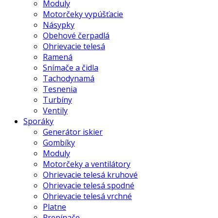
Moduly
Motorčeky vypúšťacie
Násypky
Obehové čerpadlá
Ohrievacie telesá
Ramená
Snímače a čidla
Tachodynamá
Tesnenia
Turbíny
Ventily
Sporáky
Generátor iskier
Gombíky
Moduly
Motorčeky a ventilátory
Ohrievacie telesá kruhové
Ohrievacie telesá spodné
Ohrievacie telesá vrchné
Platne
Prepínače