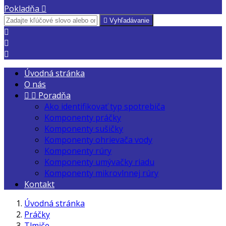
Pokladňa


Vyhľadávanie



Úvodná stránka
O nás


Poradňa
Ako identifikovať typ spotrebiča
Komponenty práčky
Komponenty sušičky
Komponenty ohrievača vody
Komponenty rúry
Komponenty umývačky riadu
Komponenty mikrovlnnej rúry
Kontakt
Úvodná stránka
Práčky
Tlmiče