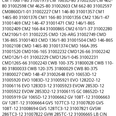
CM 1166/1-80 31001975 CM 1663D-80 31002526 CM 462-
80 31002598 CM 462S-80 31002603 CM 662-80 31002597
CM0860D/1-01 31002227 CM1 146-80 31001357 CM1
146S-80 31001376 CM1 166-80 31001356 CM2 136/1-47
31001469 CM2 146-47 31001471 CM2 146/1-86S
31002409 CM2 166-84 31000865 CM2 610/1-37 31002280
CM2106/1-01 31002225 CMD 126-ARG 31002749 CMD
136-86S 31001403 CMD 136/1-80 31001504 CMD 146-86S
31002108 CMD 146S-80 31001374 CMD 166A-39S
31001520 CMD106-16S 31002232 CMD126-66 31002242
CMD126/1-01 31002229 CMD126/1-04S 31002231
CMD126S-66 31002243 CWB 100-37S 31800028 CWB 110-
80 31800033 CWB 120-37S 31800029 CWB 80-37S
31800027 CWD 148-47 31002648 EVO 10653D-12
31005920 EVO 1083D-12 31005921 EVO 1282D2-12
31006116 EVO 1283D3-12 31005923 EVOW 2853D-12
31005922 EVOW 2853D2-12 31006115 GC 08652D-12
31005919 GV 1065D-12 31006662 GV 108T-12 31006663
GV 128T-12 31006664 GVS 107TC3-12 31007820 GVS
108T-12 31008694 GVS 128TC3-12 31007821 GVSW
286TC3-12 31007822 GVW 285TC-12 31006665 LB CIN