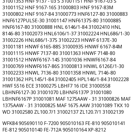
31001353 HNF 9137 - 03 S 31001151 HNF 9167-03 S
31001152 HNF 9167-16S 31000803 HNF 9167-83M
31000802 HNF 9167-84 31000773 HNF6127-80 31000883
HNF6127PULSE-30 31001147 HNF6137S-80 31000885
HNF6167-80 31000888 HNL 6146/1-84 31002410 HNL
8146-80 31002073 HNL6106/1-37 31002224 HNL686/1-30
31002226 HNL686/1-37S 31002223 HNWF 6137E-30
31001181 HNWF 6165-88S 31000935 HNWF 6167-84M
31001115 HNWF 7137-80 31001363 HNWF 7148-80
31001512 HNWF6167-14S 31001036 HNWF6167-84
31000769 HNWF6167-86S 31000813 HNWL 6126E/1-30
31002233 HNWL 7136-80 31001358 HNWL 7146-80
31001362 HPL145/1-84 31002405 HPL146/1-84 31002228
HWF 5516 ECE 31000275 LBHF7 16 IDE 31000558
LBHNF6127-30 31001070 LBHNF6137P 31001080
LBHNF6167P 31001081 MAF 1275AAW - 31 31000826 MAF
1375AAW - 31 31000825 MAF 1675 AAW 31001089 TKX 10
WD 31002580 ZL100.7/1 31002137 ZL120.7/1 31002139
WFK84 905690110 F-7200 905010163 FE-810 905010141
FE-812 905010140 FE-712A 905010164 XP-8212