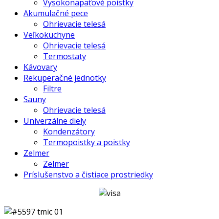
Vysokonapäťové poistky
Akumulačné pece
Ohrievacie telesá
Veľkokuchyne
Ohrievacie telesá
Termostaty
Kávovary
Rekuperačné jednotky
Filtre
Sauny
Ohrievacie telesá
Univerzálne diely
Kondenzátory
Termopoistky a poistky
Zelmer
Zelmer
Príslušenstvo a čistiace prostriedky