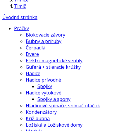
Tlmič
Úvodná stránka
Práčky
Blokovacie závory
Bubny a príruby
Čerpadlá
Dvere
Elektromagnetické ventily
Guferá + stieracie krúžky
Hadice
Hadice prívodné
Spojky
Hadice výtokové
Spojky a spony
Hladinové spínače, snímač otáčok
Kondenzátory
Kríž bubna
Ložiská a Ložiskové domy