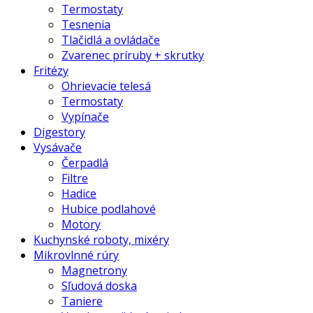
Termostaty
Tesnenia
Tlačidlá a ovládače
Zvarenec príruby + skrutky
Fritézy
Ohrievacie telesá
Termostaty
Vypínače
Digestory
Vysávače
Čerpadlá
Filtre
Hadice
Hubice podlahové
Motory
Kuchynské roboty, mixéry
Mikrovlnné rúry
Magnetrony
Sľudová doska
Taniere