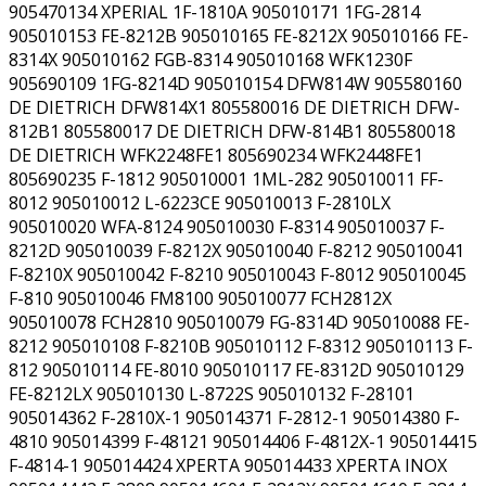
905470134 XPERIAL 1F-1810A 905010171 1FG-2814
905010153 FE-8212B 905010165 FE-8212X 905010166 FE-
8314X 905010162 FGB-8314 905010168 WFK1230F
905690109 1FG-8214D 905010154 DFW814W 905580160
DE DIETRICH DFW814X1 805580016 DE DIETRICH DFW-
812B1 805580017 DE DIETRICH DFW-814B1 805580018
DE DIETRICH WFK2248FE1 805690234 WFK2448FE1
805690235 F-1812 905010001 1ML-282 905010011 FF-
8012 905010012 L-6223CE 905010013 F-2810LX
905010020 WFA-8124 905010030 F-8314 905010037 F-
8212D 905010039 F-8212X 905010040 F-8212 905010041
F-8210X 905010042 F-8210 905010043 F-8012 905010045
F-810 905010046 FM8100 905010077 FCH2812X
905010078 FCH2810 905010079 FG-8314D 905010088 FE-
8212 905010108 F-8210B 905010112 F-8312 905010113 F-
812 905010114 FE-8010 905010117 FE-8312D 905010129
FE-8212LX 905010130 L-8722S 905010132 F-28101
905014362 F-2810X-1 905014371 F-2812-1 905014380 F-
4810 905014399 F-48121 905014406 F-4812X-1 905014415
F-4814-1 905014424 XPERTA 905014433 XPERTA INOX