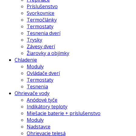
Príslušenstvo
Svorkovnice
Termočlánky
Termostaty
Tesnenia dverí
Trysky
Závesy dverí
Žiarovky a objímky
Chladenie
Moduly
Ovládače dverí
Termostaty
Tesnenia
Ohrievače vody
Anódové tyče
Indikátory teploty
Miešacie baterie + príslušenstvo
Moduly
Nadstavce
Ohrievacie telesá