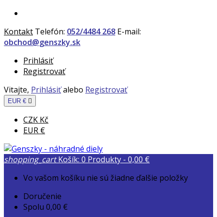
Kontakt
Telefón:
052/4484 268
E-mail:
obchod@genszky.sk
Prihlásiť
Registrovať
Vitajte,
Prihlásiť
alebo
Registrovať
EUR €

CZK Kč
EUR €
shopping_cart
Košík:
0
Produkty - 0,00 €
Vo vašom košíku nie sú žiadne ďalšie položky
Doručenie
Spolu
0,00 €