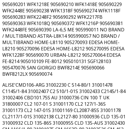
905690201 WFK1218E 905690210 WFK1418E 905690229
WFK2448E 905690238 WFK1318F 905690274 WFK1118F
905690283 WFK2248F2 905690292 WFK2217FB
905690363 WFK1018Q 905690372 WFK1216P 905690381
WFK2448FE 905690390 LA-6,5 ME 905990011 NO BRAND
/ MULTIBRAND ASTRA-L8K14 905990057 NO BRAND /
MULTIBRAND HOME-L8110 905270093 EDESA HOME-
L8210 905270096 EDESA HOME-L8212 905270095 EDESA
WFK1228F 905690070 URBAN-L8212 905270064 EDESA
FE-8214 905010109 FE-8012 905010131 SGF128103
905470076 SAN GIORGIO BWF8214E 905690066
BWF8212LX 905690074
ALISE'CMD106-ARG 31002230 C 514-80/1 31001478
C1145/1-84 31002407 C2 510/1-01S 31002433 C2145/1-84
31002406 CBD101.75S AU 31000736 CIN 100 T UK
31800007 CL2 107-01 S 31001170 CL2 127/1-36S
31001173 CL2 147-01S 31001169 CL2087-85S 31001178
CL2117/1-01S 31002138 CL2127-80 31000936 CLD 135-01
31000932 CLD 135-86S 31000955 CLD 135-AUS 31002430