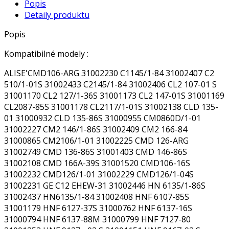
Popis
Detaily produktu
Popis
Kompatibilné modely :
ALISE'CMD106-ARG 31002230 C1145/1-84 31002407 C2
510/1-01S 31002433 C2145/1-84 31002406 CL2 107-01 S
31001170 CL2 127/1-36S 31001173 CL2 147-01S 31001169
CL2087-85S 31001178 CL2117/1-01S 31002138 CLD 135-
01 31000932 CLD 135-86S 31000955 CM0860D/1-01
31002227 CM2 146/1-86S 31002409 CM2 166-84
31000865 CM2106/1-01 31002225 CMD 126-ARG
31002749 CMD 136-86S 31001403 CMD 146-86S
31002108 CMD 166A-39S 31001520 CMD106-16S
31002232 CMD126/1-01 31002229 CMD126/1-04S
31002231 GE C12 EHEW-31 31002446 HN 6135/1-86S
31002437 HN6135/1-84 31002408 HNF 6107-85S
31001179 HNF 6127-37S 31000762 HNF 6137-16S
31000794 HNF 6137-88M 31000799 HNF 7127-80