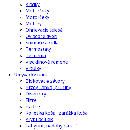
Kladky
Motorčeky
Motorčeky
Motory
Ohrievacie telesá
Ovládače dverí
Snímače a čidla
Termostaty
Tesnenia
Viacklinové remene
Vrtulky
Umývačky riadu
Blokovacie závory
Brzdy, lanká, pružiny
Divertory
Filtre
Hadice
Kolieska koša , zarážka koša
Kryt tlačítiek
Labyrint, nádoby na soľ