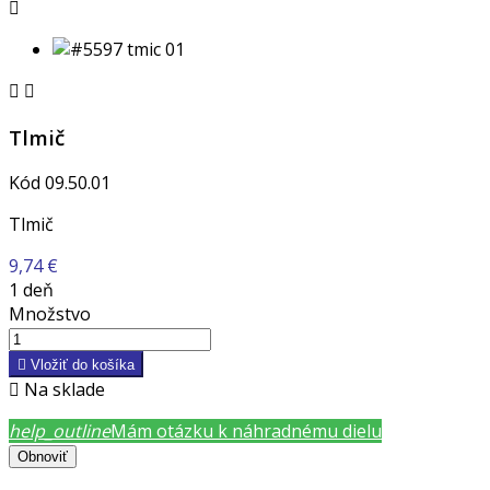



Tlmič
Kód
09.50.01
Tlmič
9,74 €
1 deň
Množstvo

Vložiť do košíka

Na sklade
help_outline
Mám otázku k náhradnému dielu