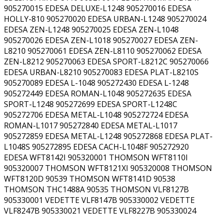
905270015 EDESA DELUXE-L1248 905270016 EDESA
HOLLY-810 905270020 EDESA URBAN-L1248 905270024
EDESA ZEN-L1248 905270025 EDESA ZEN-L1048
905270026 EDESA ZEN-L1018 905270027 EDESA ZEN-
L8210 905270061 EDESA ZEN-L8110 905270062 EDESA
ZEN-L8212 905270063 EDESA SPORT-L8212C 905270066
EDESA URBAN-L8210 905270083 EDESA PLAT-L8210S
905270089 EDESA L-1048 905272430 EDESA L-1248
905272449 EDESA ROMAN-L1048 905272635 EDESA
SPORT-L1248 905272699 EDESA SPORT-L1248C
905272706 EDESA METAL-L1048 905272724 EDESA
ROMAN-L1017 905272840 EDESA METAL-L1017
905272859 EDESA METAL-L1248 905272868 EDESA PLAT-
L1048S 905272895 EDESA CACH-L1048F 905272920
EDESA WFT8142I 905320001 THOMSON WFT8110I
905320007 THOMSON WFT8121XI 905320008 THOMSON
WFT8120D 90539 THOMSON WFT8141D 90538
THOMSON THC1488A 90535 THOMSON VLF8127B
905330001 VEDETTE VLF8147B 905330002 VEDETTE
VLF8247B 905330021 VEDETTE VLF8227B 905330024