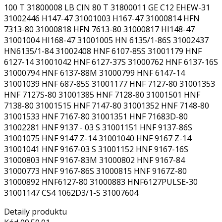
100 T 31800008 LB CIN 80 T 31800011 GE C12 EHEW-31
31002446 H147-47 31001003 H167-47 31000814 HFN
7313-80 31000818 HFN 7613-80 31000817 HI148-47
31001004 HI168-47 31001005 HN 6135/1-86S 31002437
HN6135/1-84 31002408 HNF 6107-85S 31001179 HNF
6127-14 31001042 HNF 6127-37S 31000762 HNF 6137-16S
31000794 HNF 6137-88M 31000799 HNF 6147-14
31001039 HNF 687-85S 31001177 HNF 7127-80 31001353
HNF 7127S-80 31001385 HNF 7128-80 31001501 HNF
7138-80 31001515 HNF 7147-80 31001352 HNF 7148-80
31001533 HNF 7167-80 31001351 HNF 71683D-80
31002281 HNF 9137 - 03 S 31001151 HNF 9137-86S
31001075 HNF 9147 Z-14 31001040 HNF 9167 Z-14
31001041 HNF 9167-03 S 31001152 HNF 9167-16S
31000803 HNF 9167-83M 31000802 HNF 9167-84
31000773 HNF 9167-86S 31000815 HNF 9167Z-80
31000892 HNF6127-80 31000883 HNF6127PULSE-30
31001147 CS4 1062D3/1-S 31007604
Detaily produktu