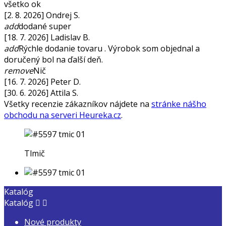
všetko ok
[2. 8. 2026] Ondrej S.
add
dodané super
[18. 7. 2026] Ladislav B.
add
Rýchle dodanie tovaru . Výrobok som objednal a
doručený bol na ďalší deň.
remove
Nič
[16. 7. 2026] Peter D.
[30. 6. 2026] Attila S.
Všetky recenzie zákazníkov nájdete na
stránke nášho
obchodu na serveri Heureka.cz
.
Tlmič
Katalóg
Katalóg


Nové produkty