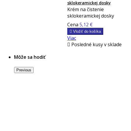
sklokeramickej dosky
Krém na čistenie
sklokeramickej dosky
Cena
5,12 €

Vložiť do košíka
Viac

Posledné kusy v sklade
Môže sa hodiť
Previous