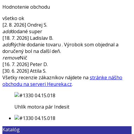
Hodnotenie obchodu
všetko ok
[2. 8. 2026] Ondrej S.
add
dodané super
[18. 7. 2026] Ladislav B.
add
Rýchle dodanie tovaru . Výrobok som objednal a
doručený bol na ďalší deň.
remove
Nič
[16. 7. 2026] Peter D.
[30. 6. 2026] Attila S.
Všetky recenzie zákazníkov nájdete na
stránke nášho
obchodu na serveri Heureka.cz
.
Uhlík motora pár Indesit
Katalóg