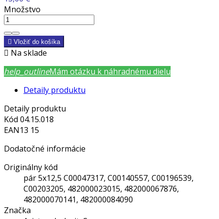
Množstvo

Vložiť do košíka

Na sklade
help_outline
Mám otázku k náhradnému dielu
Detaily produktu
Detaily produktu
Kód
04.15.018
EAN13
15
Dodatočné informácie
Originálny kód
pár 5x12,5 C00047317, C00140557, C00196539,
C00203205, 482000023015, 482000067876,
482000070141, 482000084090
Značka