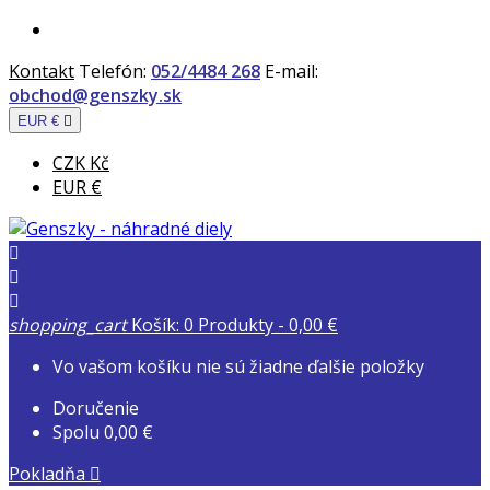
Kontakt
Telefón:
052/4484 268
E-mail:
obchod@genszky.sk
EUR €

CZK Kč
EUR €



shopping_cart
Košík:
0
Produkty - 0,00 €
Vo vašom košíku nie sú žiadne ďalšie položky
Doručenie
Spolu
0,00 €
Pokladňa
