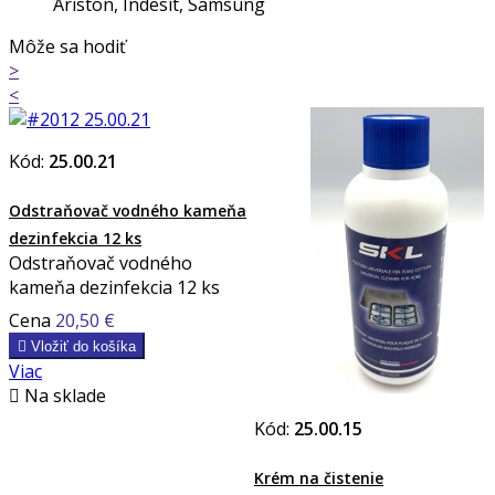
Ariston, Indesit, Samsung
Môže sa hodiť
>
<
Kód:
25.00.21
Odstraňovač vodného kameňa
dezinfekcia 12 ks
Odstraňovač vodného
kameňa dezinfekcia 12 ks
Cena
20,50 €

Vložiť do košíka
Viac

Na sklade
Kód:
25.00.15
Krém na čistenie