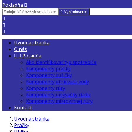
Pokladňa


Vyhľadávanie



Úvodná stránka
O nás


Poradňa
Ako identifikovať typ spotrebiča
Komponenty práčky
Komponenty sušičky
Komponenty ohrievača vody
Komponenty rúry
Komponenty umývačky riadu
Komponenty mikrovlnnej rúry
Kontakt
Úvodná stránka
Práčky
Uhlíky