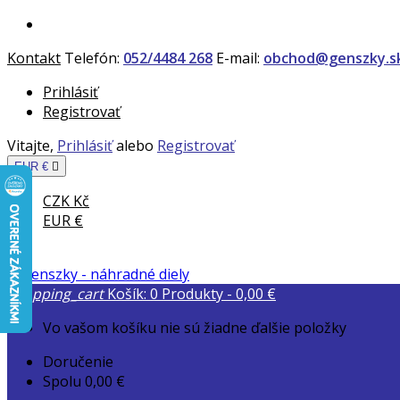
Kontakt
Telefón:
052/4484 268
E-mail:
obchod@genszky.s
Prihlásiť
Registrovať
Vitajte,
Prihlásiť
alebo
Registrovať
EUR €

CZK Kč
EUR €
shopping_cart
Košík:
0
Produkty - 0,00 €
Vo vašom košíku nie sú žiadne ďalšie položky
Doručenie
Spolu
0,00 €