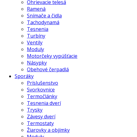
Ohrievacie telesá
Ramená
Snímače a čidla
Tachodynamá
Tesnenia
Turbíny
Ventily
Moduly
Motorčeky vypúšťacie
Násypky
Obehové čerpadlá
Sporáky
Príslušenstvo
Svorkovnice
Termočlánky
Tesnenia dverí
Trysky
Závesy dverí
Termostaty
Žiarovky a objímky
Moduly