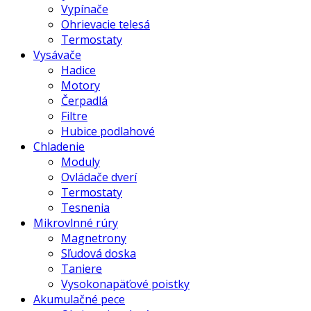
Vypínače
Ohrievacie telesá
Termostaty
Vysávače
Hadice
Motory
Čerpadlá
Filtre
Hubice podlahové
Chladenie
Moduly
Ovládače dverí
Termostaty
Tesnenia
Mikrovlnné rúry
Magnetrony
Sľudová doska
Taniere
Vysokonapäťové poistky
Akumulačné pece