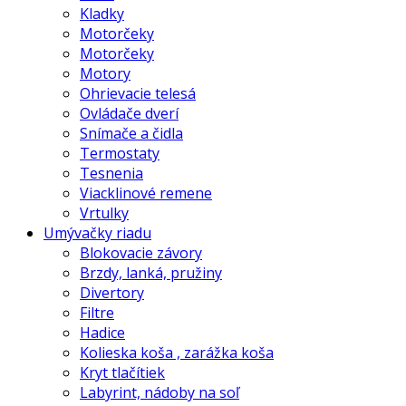
Kladky
Motorčeky
Motorčeky
Motory
Ohrievacie telesá
Ovládače dverí
Snímače a čidla
Termostaty
Tesnenia
Viacklinové remene
Vrtulky
Umývačky riadu
Blokovacie závory
Brzdy, lanká, pružiny
Divertory
Filtre
Hadice
Kolieska koša , zarážka koša
Kryt tlačítiek
Labyrint, nádoby na soľ