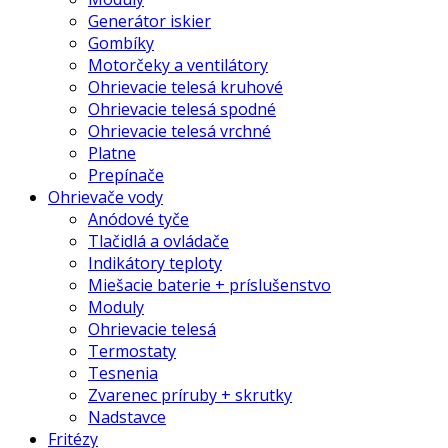
Generátor iskier
Gombíky
Motorčeky a ventilátory
Ohrievacie telesá kruhové
Ohrievacie telesá spodné
Ohrievacie telesá vrchné
Platne
Prepínače
Ohrievače vody
Anódové tyče
Tlačidlá a ovládače
Indikátory teploty
Miešacie baterie + príslušenstvo
Moduly
Ohrievacie telesá
Termostaty
Tesnenia
Zvarenec príruby + skrutky
Nadstavce
Fritézy