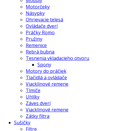
Moduly
Motorčeky
Násypky
Ohrievacie telesá
Ovládače dverí
Práčky Romo
Pružiny
Remenice
Rebrá bubna
Tesnenia vkladacieho otvoru
Spony
Motory do práčiek
Tlačidlá a ovládače
Viacklinové remene
Tlmiče
Uhlíky
Záves dverí
Viacklinové remene
Zátky filtra
Sušičky
Filtre