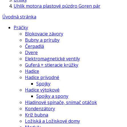
Uhlík motora plastové púzdro Goren pár
Úvodná stránka
Práčky
Blokovacie závory
Bubny a príruby
Čerpadlá
Dvere
Elektromagnetické ventily
Guferá + stieracie krúžky
Hadice
Hadice prívodné
Spojky
Hadice výtokové
Spojky a spony
Hladinové spínače, snímač otáčok
Kondenzátory
Kríž bubna
Ložiská a Ložiskové domy