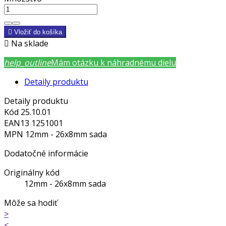

Vložiť do košíka

Na sklade
help_outline
Mám otázku k náhradnému dielu
Detaily produktu
Detaily produktu
Kód
25.10.01
EAN13
1251001
MPN
12mm - 26x8mm sada
Dodatočné informácie
Originálny kód
12mm - 26x8mm sada
Môže sa hodiť
>
<