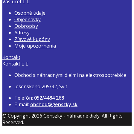
Váš účet


Osobné údaje
Objednávky
Dobropisy
Adresy
Zľavové kupóny
Moje upozornenia
Kontakt
Kontakt


Obchod s náhradnými dielmi na elektrospotrebiče
Jesenského 209/32, Svit
Telefón:
052/4484 268
E-mail:
obchod@genszky.sk
© Copyright 2026 Genszky - náhradné diely. All Rights
Reserved.