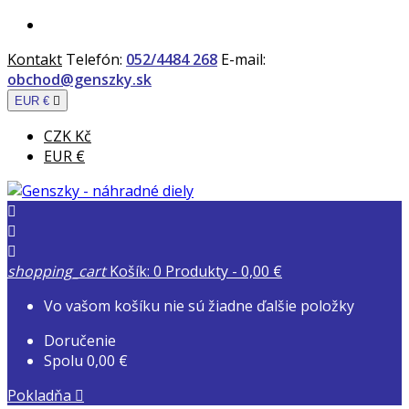
Kontakt
Telefón:
052/4484 268
E-mail:
obchod@genszky.sk
EUR €

CZK Kč
EUR €



shopping_cart
Košík:
0
Produkty - 0,00 €
Vo vašom košíku nie sú žiadne ďalšie položky
Doručenie
Spolu
0,00 €
Pokladňa
