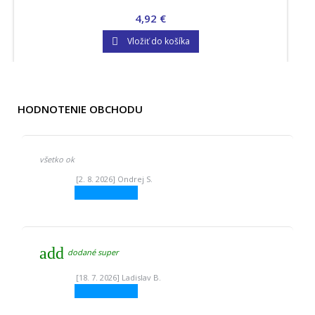
Cena
4,92 €
Vložiť do košíka

HODNOTENIE OBCHODU
všetko ok
[2. 8. 2026] Ondrej S.
add
dodané super
[18. 7. 2026] Ladislav B.