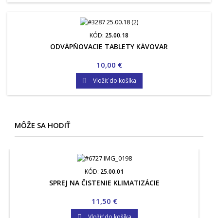
KÓD:
25.00.18
ODVÁPŇOVACIE TABLETY KÁVOVAR
Cena
10,00 €
Vložiť do košíka

MÔŽE SA HODIŤ
KÓD:
25.00.01
SPREJ NA ČISTENIE KLIMATIZÁCIE
Cena
11,50 €
Vložiť do košíka
