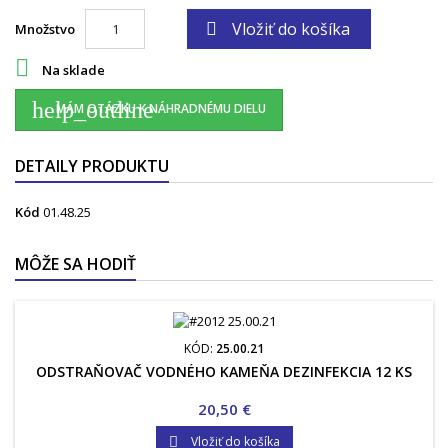
Vložiť do košíka

Množstvo

Na sklade
help_outline
MÁM OTÁZKU K NÁHRADNÉMU DIELU
DETAILY PRODUKTU
Kód
01.48.25
MÔŽE SA HODIŤ
KÓD:
25.00.21
ODSTRAŇOVAČ VODNÉHO KAMEŇA DEZINFEKCIA 12 KS
Cena
20,50 €
Vložiť do košíka
