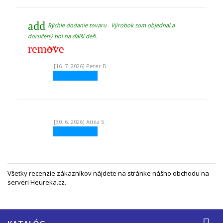
add
Rýchle dodanie tovaru . Výrobok som objednal a
doručený bol na ďalší deň.
remove
Nič
[16. 7. 2026] Peter D.
[30. 6. 2026] Attila S.
Všetky recenzie zákazníkov nájdete na
stránke nášho obchodu na
serveri Heureka.cz
.
