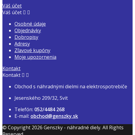
Váš účet
Váš účet


Osobné údaje
Objednávky
Dobropisy
Adresy
Zľavové kupóny
Moje upozornenia
Kontakt
Kontakt


Obchod s náhradnými dielmi na elektrospotrebiče
Jesenského 209/32, Svit
Telefón:
052/4484 268
E-mail:
obchod@genszky.sk
© Copyright 2026 Genszky - náhradné diely. All Rights
Reserved.