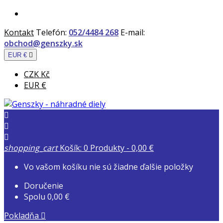
Kontakt
Telefón:
052/4484 268
E-mail:
obchod@genszky.sk
EUR €

CZK Kč
EUR €



shopping_cart
Košík:
0
Produkty - 0,00 €
Vo vašom košíku nie sú žiadne ďalšie položky
Doručenie
Spolu
0,00 €
Pokladňa
