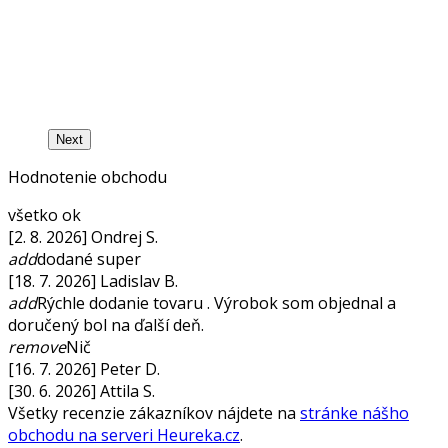
Next
Hodnotenie obchodu
všetko ok
[2. 8. 2026] Ondrej S.
add
dodané super
[18. 7. 2026] Ladislav B.
add
Rýchle dodanie tovaru . Výrobok som objednal a
doručený bol na ďalší deň.
remove
Nič
[16. 7. 2026] Peter D.
[30. 6. 2026] Attila S.
Všetky recenzie zákazníkov nájdete na
stránke nášho
obchodu na serveri Heureka.cz
.