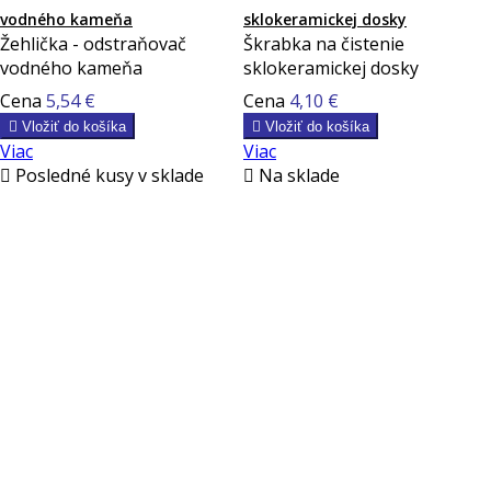
vodného kameňa
sklokeramickej dosky
Žehlička - odstraňovač
Škrabka na čistenie
vodného kameňa
sklokeramickej dosky
Cena
5,54 €
Cena
4,10 €

Vložiť do košíka

Vložiť do košíka
Viac
Viac

Posledné kusy v sklade

Na sklade