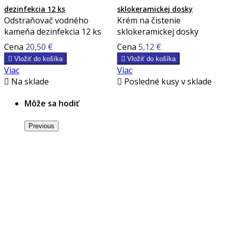
dezinfekcia 12 ks
sklokeramickej dosky
Odstraňovač vodného
Krém na čistenie
kameňa dezinfekcia 12 ks
sklokeramickej dosky
Cena
20,50 €
Cena
5,12 €

Vložiť do košíka

Vložiť do košíka
Viac
Viac

Na sklade

Posledné kusy v sklade
Môže sa hodiť
Previous