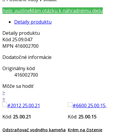
help_outline
Mám otázku k náhradnému dielu
Detaily produktu
Detaily produktu
Kód
25.09.047
MPN
416002700
Dodatočné informácie
Originálny kód
416002700
Môže sa hodiť
>
<
Kód:
25.00.21
Kód:
25.00.15
Odstraňovač vodného kameňa
Krém na čistenie