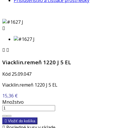
Príslušenstvo a čistiace prostriedky



Viacklin.remeň 1220 J 5 EL
Kód
25.09.047
Viacklin.remeň 1220 J 5 EL
15,36 €
Množstvo

Vložiť do košíka

Posledné kusy v sklade