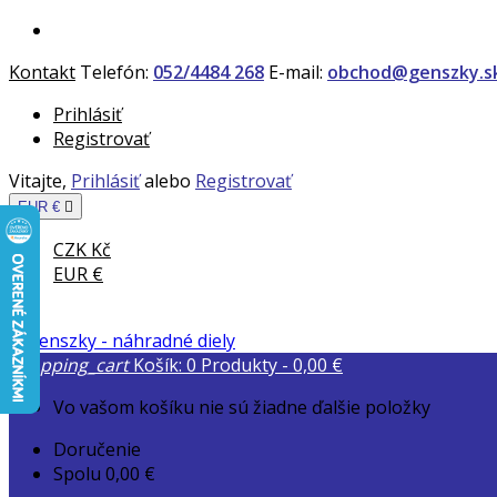
Kontakt
Telefón:
052/4484 268
E-mail:
obchod@genszky.s
Prihlásiť
Registrovať
Vitajte,
Prihlásiť
alebo
Registrovať
EUR €

CZK Kč
EUR €
shopping_cart
Košík:
0
Produkty - 0,00 €
Vo vašom košíku nie sú žiadne ďalšie položky
Doručenie
Spolu
0,00 €