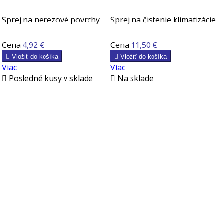
Sprej na nerezové povrchy
Sprej na čistenie klimatizácie
Cena
4,92 €
Cena
11,50 €

Vložiť do košíka

Vložiť do košíka
Viac
Viac

Posledné kusy v sklade

Na sklade