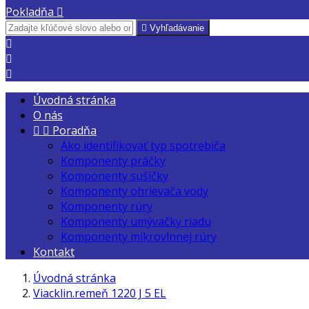
Pokladňa


Vyhľadávanie



Úvodná stránka
O nás


Poradňa
Ako identifikovať typ spotrebiča
Komponenty práčky
Komponenty sušičky
Komponenty ohrievača vody
Komponenty rúry
Komponenty umývačky riadu
Komponenty mikrovlnnej rúry
Kontakt
Úvodná stránka
Viacklin.remeň 1220 J 5 EL